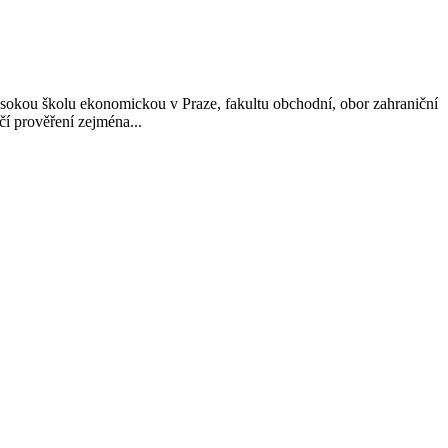
okou školu ekonomickou v Praze, fakultu obchodní, obor zahraniční
lčí prověření zejména...