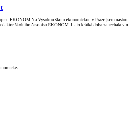
t
časopisu EKONOM Na Vysokou školu ekonomickou v Praze jsem nastoup
redaktor školního časopisu EKONOM. I tato krátká doba zanechala v m
konomické.