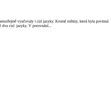
mozřejmě vyučovaly i cizí jazyky. Kromě ruštiny, která byla povinná
é dva cizí jazyky. V porovnání...