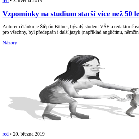
red
•
3. května 2019
Vzpomínky na studium starší více než 50 let
Autorem článku je Štěpán Bittner, bývalý student VŠE a redaktor ča
pro všechny, byl předepsán i další jazyk (například angličtinu, němč
Názory
red
•
20. března 2019