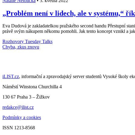
Natálie Netolická
•
3. května 2022
„Problém není v lidech, ale v systému,“ ř
Eva Dudová je zakladatelkou pražského second handu Přestupní stanic
právě svým nákupem někomu pomohli. Jak tento koncept vznikl a jak
Rozhovory
Tuesday Talks
Chyba, zkus znovu
iLIST.cz
, informační a zpravodajský server studentů Vysoké školy e
Náměstí Winstona Churchilla 4
130 67 Praha 3 – Žižkov
redakce@ilist.cz
Podmínky a cookies
ISSN 1213-8568