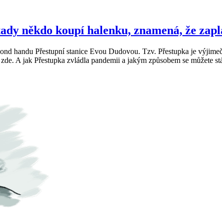
i tady někdo koupí halenku, znamená, že zap
ond handu Přestupní stanice Evou Dudovou. Tzv. Přestupka je výjimeč
 zde. A jak Přestupka zvládla pandemii a jakým způsobem se můžete stá