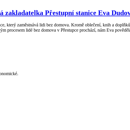
íká zakladatelka Přestupní stanice Eva Dudo
e, který zaměstnává lidi bez domova. Kromě oblečení, knih a doplňků z 
ým procesem lidé bez domova v Přestupce prochází, nám Eva pověděla 
konomické.