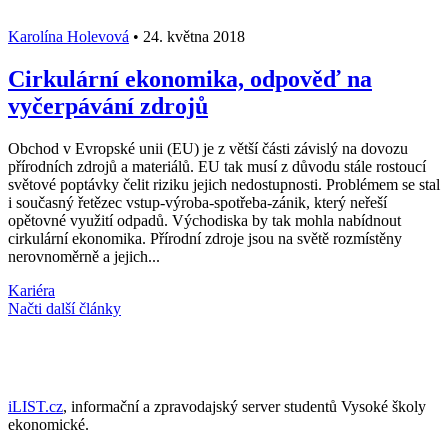
Karolína Holevová
•
24. května 2018
Cirkulární ekonomika, odpověď na
vyčerpávání zdrojů
Obchod v Evropské unii (EU) je z větší části závislý na dovozu
přírodních zdrojů a materiálů. EU tak musí z důvodu stále rostoucí
světové poptávky čelit riziku jejich nedostupnosti. Problémem se stal
i současný řetězec vstup-výroba-spotřeba-zánik, který neřeší
opětovné využití odpadů. Východiska by tak mohla nabídnout
cirkulární ekonomika. Přírodní zdroje jsou na světě rozmístěny
nerovnoměrně a jejich...
Kariéra
Načti další články
iLIST.cz
, informační a zpravodajský server studentů Vysoké školy
ekonomické.