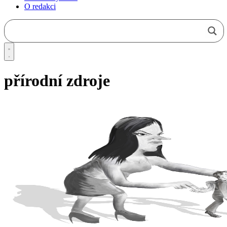
O redakci
přírodní zdroje