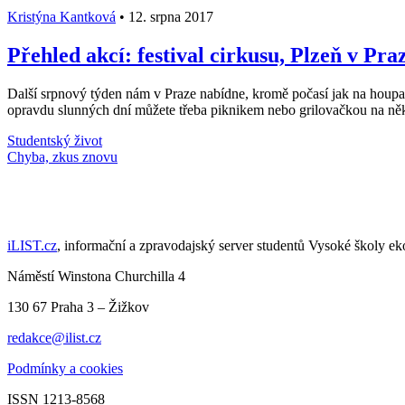
Kristýna Kantková
•
12. srpna 2017
Přehled akcí: festival cirkusu, Plzeň v Pr
Další srpnový týden nám v Praze nabídne, kromě počasí jak na houpa
opravdu slunných dní můžete třeba piknikem nebo grilovačkou na někt
Studentský život
Načti další články
iLIST.cz
, informační a zpravodajský server studentů Vysoké školy e
Náměstí Winstona Churchilla 4
130 67 Praha 3 – Žižkov
redakce@ilist.cz
Podmínky a cookies
ISSN 1213-8568