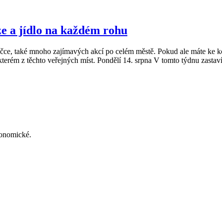
aze a jídlo na každém rohu
čce, také mnoho zajímavých akcí po celém městě. Pokud ale máte ke kon
erém z těchto veřejných míst. Pondělí 14. srpna V tomto týdnu zastaví
konomické.