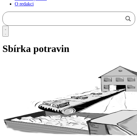
O redakci
Sbírka potravin