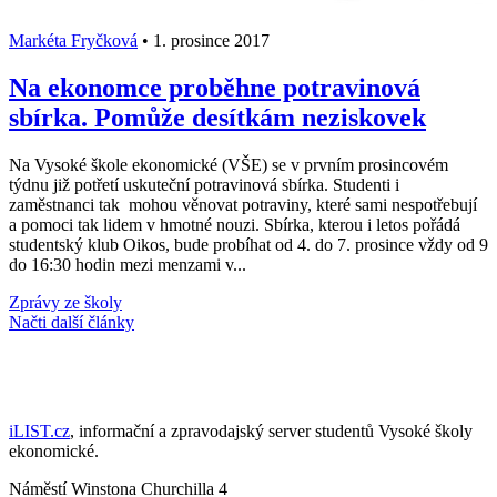
Markéta Fryčková
•
1. prosince 2017
Na ekonomce proběhne potravinová
sbírka. Pomůže desítkám neziskovek
Na Vysoké škole ekonomické (VŠE) se v prvním prosincovém
týdnu již potřetí uskuteční potravinová sbírka. Studenti i
zaměstnanci tak mohou věnovat potraviny, které sami nespotřebují
a pomoci tak lidem v hmotné nouzi. Sbírka, kterou i letos pořádá
studentský klub Oikos, bude probíhat od 4. do 7. prosince vždy od 9
do 16:30 hodin mezi menzami v...
Zprávy ze školy
Načti další články
iLIST.cz
, informační a zpravodajský server studentů Vysoké školy
ekonomické.
Náměstí Winstona Churchilla 4