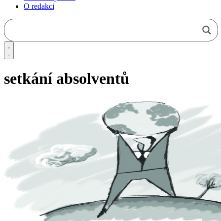
O redakci
setkání absolventů