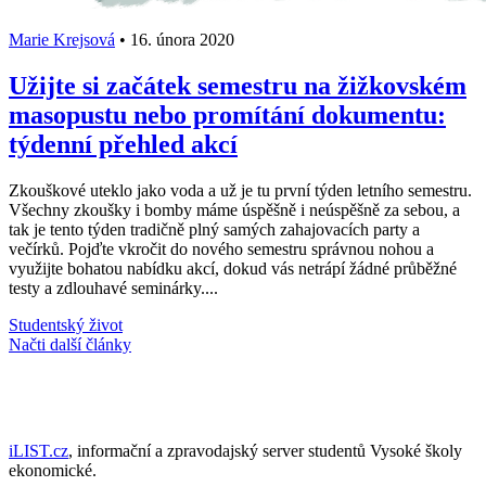
Marie Krejsová
•
16. února 2020
Užijte si začátek semestru na žižkovském
masopustu nebo promítání dokumentu:
týdenní přehled akcí
Zkouškové uteklo jako voda a už je tu první týden letního semestru.
Všechny zkoušky i bomby máme úspěšně i neúspěšně za sebou, a
tak je tento týden tradičně plný samých zahajovacích party a
večírků. Pojďte vkročit do nového semestru správnou nohou a
využijte bohatou nabídku akcí, dokud vás netrápí žádné průběžné
testy a zdlouhavé seminárky....
Studentský život
Načti další články
iLIST.cz
, informační a zpravodajský server studentů Vysoké školy
ekonomické.