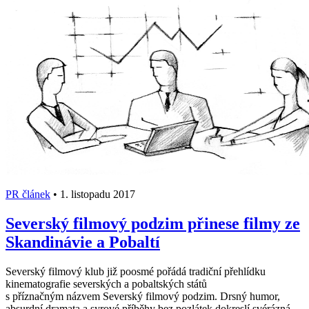
PR článek
•
1. listopadu 2017
Severský filmový podzim přinese filmy ze
Skandinávie a Pobaltí
Severský filmový klub již poosmé pořádá tradiční přehlídku
kinematografie severských a pobaltských států
s příznačným názvem Severský filmový podzim. Drsný humor,
absurdní dramata a syrové příběhy bez pozlátek dokreslí svérázná