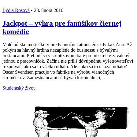
Lýdia Rosová
•
28. února 2016
Jackpot – výhra pre fanúšikov čiernej
komédie
Malé nórske mestečko v predvianočnej atmosfére. Idylka? Áno. Až
pokým sa hlavný hrdina nezapletie do businessu s bývalými
trestancami. Prebudí sa v striptízovom bare po prestrelke zavalený
jednou z pracovníčok. Začína nie príliš dôvtipnému vyšetrovateľovi
rozprávať, ako sa to všetko udialo. Ale.. ako sa to naozaj udialo?
Oscar Svendsen pracuje vo fabrike na výrobu vianočných
stromčekov. Zamestnancami sú bývalí kriminálnici,...
Studentský život