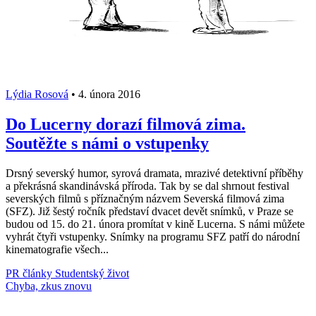
Lýdia Rosová
•
4. února 2016
Do Lucerny dorazí filmová zima.
Soutěžte s námi o vstupenky
Drsný severský humor, syrová dramata, mrazivé detektivní příběhy
a překrásná skandinávská příroda. Tak by se dal shrnout festival
severských filmů s příznačným názvem Severská filmová zima
(SFZ). Již šestý ročník představí dvacet devět snímků, v Praze se
budou od 15. do 21. února promítat v kině Lucerna. S námi můžete
vyhrát čtyři vstupenky. Snímky na programu SFZ patří do národní
kinematografie všech...
PR články
Studentský život
Načti další články