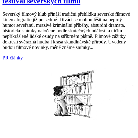
festival severských filmů
Severský filmový klub přináší tradiční přehlídku severské filmové
kinematografie již po sedmé. Diváci se mohou těšit na peprný
humor seveřanů, mrazivé kriminální příběhy, absurdní dramata,
historické snímky natočené podle skutečných událostí a ničím
nepřikrášlené lidské osudy na stříbrném plátně. Filmové zážitky
dokreslí svérázná hudba i krása skandinávské přírody. Uvedeny
budou filmové novinky, méně známe snímky...
PR články