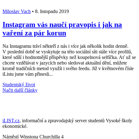
Miloslav Vach
•
8. listopadu 2019
Instagram vás naučí pravopis i jak na
vaření za pár korun
Na Instagramu tráví někteří z nás i více jak několik hodin denně.
V poslední době se vyskytuje na této sociální síti stále více profilů,
které sdílí i hodnotnější příspěvky než koupelnová selfíčka. Ať už se
chcete vzdělávat v jazycích nebo sledovat aktuální dění, můžete
kromě tradičních metod využít i svého feedu. Již v květnovém čísle
iListu jsme vám přinesli...
Studentský život
Načti další články
iLIST.cz
, informační a zpravodajský server studentů Vysoké školy
ekonomické.
Náměstí Winstona Churchilla 4