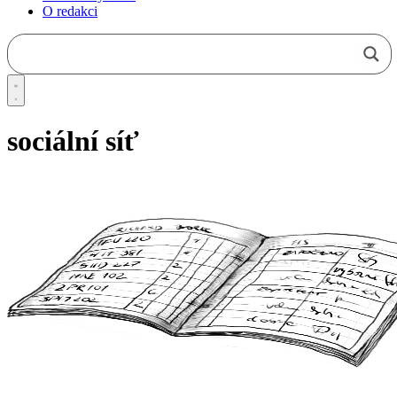
O redakci
sociální síť