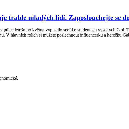
je trable mladých lidí. Zaposlouchejte se do
 půlce letošního května vypustilo seriál o studentech vysokých škol. Ten
rhu. V hlavních rolích si můžete poslechnout influencerku a herečku Gab
konomické.