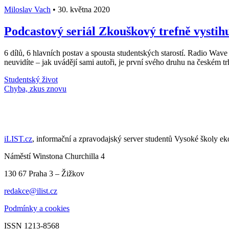
Miloslav Vach
•
30. května 2020
Podcastový seriál Zkouškový trefně vystihu
6 dílů, 6 hlavních postav a spousta studentských starostí. Radio Wave v
neuvidíte – jak uvádějí sami autoři, je první svého druhu na českém t
Studentský život
Načti další články
iLIST.cz
, informační a zpravodajský server studentů Vysoké školy e
Náměstí Winstona Churchilla 4
130 67 Praha 3 – Žižkov
redakce@ilist.cz
Podmínky a cookies
ISSN 1213-8568