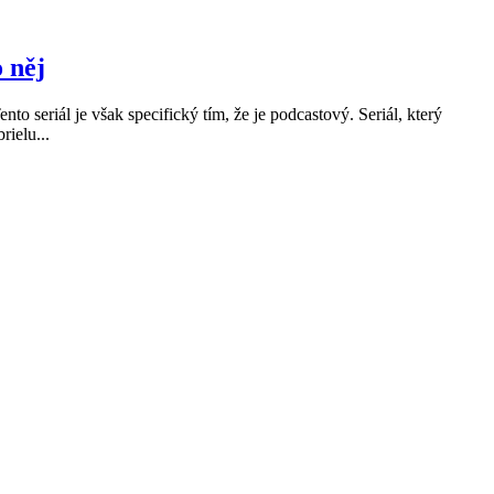
 něj
to seriál je však specifický tím, že je podcastový. Seriál, který
rielu...