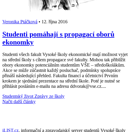
Veronika Ptáčková
•
12. října 2016
Studenti pomáhají s propagací oborů
ekonomky
Studenti všech fakult Vysoké školy ekonomické mají možnost vyjet
na střední školy s cílem propagace své fakulty. Mohou tak přiblížit
obory ekonomky potenciálním studentům VŠE – středoškolákům.
Akce se může zúčastnit každý posluchač, podmínky spolupráce
přináší následující přehled. Fakulta financí a účetnictví Prvním
krokem je sjednání prezentace na střední škole. Poté je nutné se
přihlásit posláním e-mailu na adresu ddvorak@vse.cz....
Studentský život
Zprávy ze školy
Načti další články
iLIST.cz
, informační a zpravodajský server studentů Vysoké školy