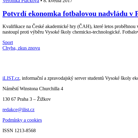
Veronika Ptáčková
•
8. května 2017
Potvrdí ekonomka fotbalovou nadvládu v P
Kvalifikace na České akademické hry (ČAH), které letos proběhnou v
nastoupí proti výběru Vysoké školy chemicko-technologické. Fotbalov
Sport
Načti další články
iLIST.cz
, informační a zpravodajský server studentů Vysoké školy e
Náměstí Winstona Churchilla 4
130 67 Praha 3 – Žižkov
redakce@ilist.cz
Podmínky a cookies
ISSN 1213-8568