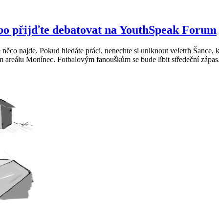
nebo přijďte debatovat na YouthSpeak Forum
ěco najde. Pokud hledáte práci, nenechte si uniknout veletrh Šance, k
 areálu Monínec. Fotbalovým fanouškům se bude líbit středeční zápas.