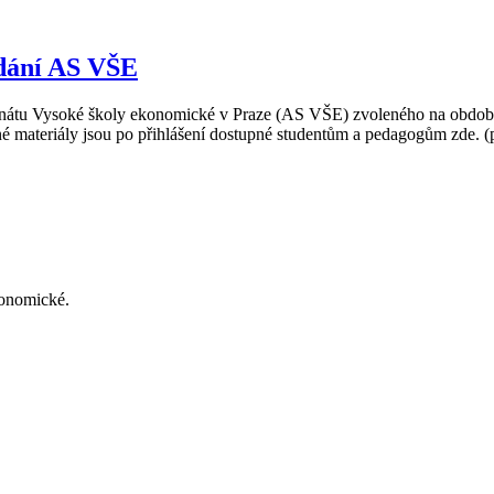
edání AS VŠE
enátu Vysoké školy ekonomické v Praze (AS VŠE) zvoleného na období
é materiály jsou po přihlášení dostupné studentům a pedagogům zde. (po
konomické.