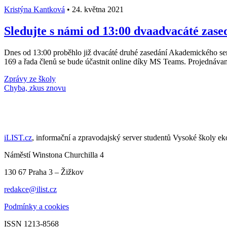
Kristýna Kantková
•
24. května 2021
Sledujte s námi od 13:00 dvaadvacáté zas
Dnes od 13:00 proběhlo již dvacáté druhé zasedání Akademického s
169 a řada členů se bude účastnit online díky MS Teams. Projednávan
Zprávy ze školy
Načti další články
iLIST.cz
, informační a zpravodajský server studentů Vysoké školy e
Náměstí Winstona Churchilla 4
130 67 Praha 3 – Žižkov
redakce@ilist.cz
Podmínky a cookies
ISSN 1213-8568