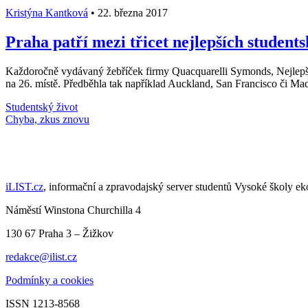
Kristýna Kantková
•
22. března 2017
Praha patří mezi třicet nejlepších student
Každoročně vydávaný žebříček firmy Quacquarelli Symonds, Nejlepší s
na 26. místě. Předběhla tak například Auckland, San Francisco či Madr
Studentský život
Načti další články
iLIST.cz
, informační a zpravodajský server studentů Vysoké školy e
Náměstí Winstona Churchilla 4
130 67 Praha 3 – Žižkov
redakce@ilist.cz
Podmínky a cookies
ISSN 1213-8568