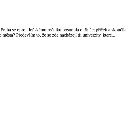
raha se oproti loňskému ročníku posunula o třináct příček a skončila
ěsta? Především to, že se zde nacházejí tři univerzity, které...