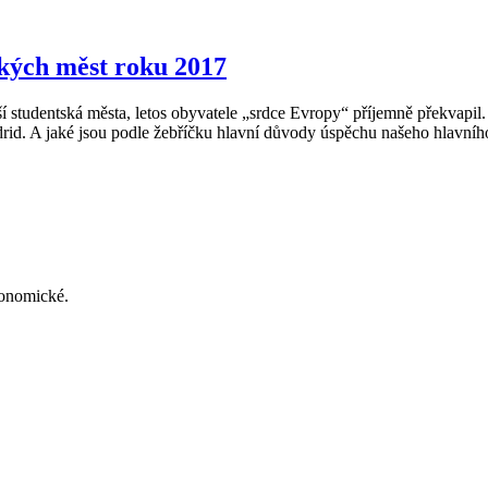
ských měst roku 2017
tudentská města, letos obyvatele „srdce Evropy“ příjemně překvapil. P
id. A jaké jsou podle žebříčku hlavní důvody úspěchu našeho hlavního m
konomické.