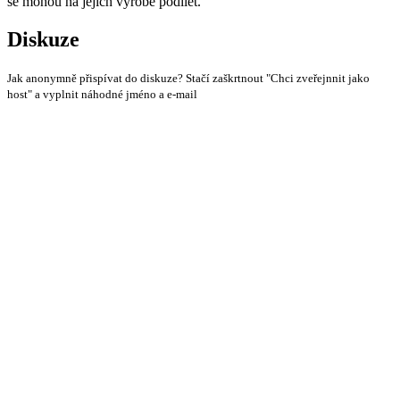
se mohou na jejich výrobě podílet.
Diskuze
Jak anonymně přispívat do diskuze? Stačí zaškrtnout "Chci zveřejnnit jako
host" a vyplnit náhodné jméno a e-mail