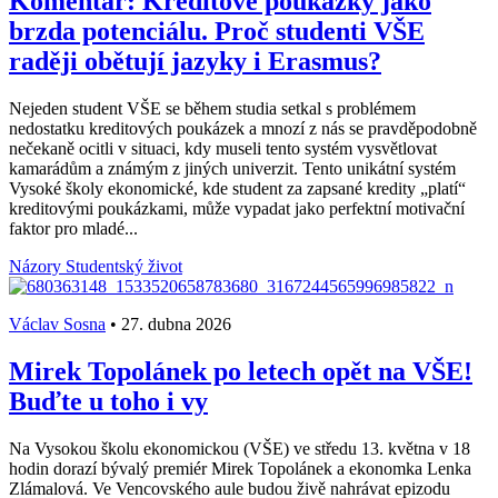
Komentář: Kreditové poukázky jako
brzda potenciálu. Proč studenti VŠE
raději obětují jazyky i Erasmus?
Nejeden student VŠE se během studia setkal s problémem
nedostatku kreditových poukázek a mnozí z nás se pravděpodobně
nečekaně ocitli v situaci, kdy museli tento systém vysvětlovat
kamarádům a známým z jiných univerzit. Tento unikátní systém
Vysoké školy ekonomické, kde student za zapsané kredity „platí“
kreditovými poukázkami, může vypadat jako perfektní motivační
faktor pro mladé...
Názory
Studentský život
Václav Sosna
•
27. dubna 2026
Mirek Topolánek po letech opět na VŠE!
Buďte u toho i vy
Na Vysokou školu ekonomickou (VŠE) ve středu 13. května v 18
hodin dorazí bývalý premiér Mirek Topolánek a ekonomka Lenka
Zlámalová. Ve Vencovského aule budou živě nahrávat epizodu