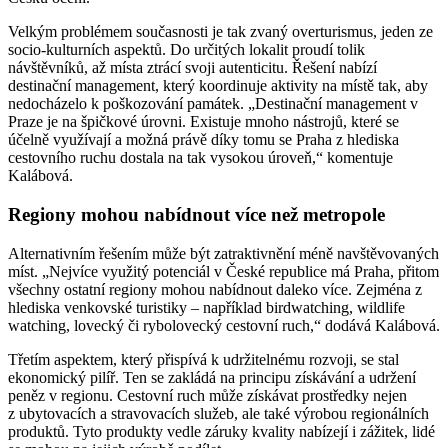
Velkým problémem současnosti je tak zvaný overturismus, jeden ze
socio-kulturních aspektů. Do určitých lokalit proudí tolik
návštěvníků, až místa ztrácí svoji autenticitu. Řešení nabízí
destinační management, který koordinuje aktivity na místě tak, aby
nedocházelo k poškozování památek. „Destinační management v
Praze je na špičkové úrovni. Existuje mnoho nástrojů, které se
účelně využívají a možná právě díky tomu se Praha z hlediska
cestovního ruchu dostala na tak vysokou úroveň,“ komentuje
Kalábová.
Regiony mohou nabídnout více než metropole
Alternativním řešením může být zatraktivnění méně navštěvovaných
míst. „Nejvíce využitý potenciál v České republice má Praha, přitom
všechny ostatní regiony mohou nabídnout daleko více. Zejména z
hlediska venkovské turistiky – například birdwatching, wildlife
watching, lovecký či rybolovecký cestovní ruch,“ dodává Kalábová.
Třetím aspektem, který přispívá k udržitelnému rozvoji, se stal
ekonomický pilíř. Ten se zakládá na principu získávání a udržení
peněz v regionu. Cestovní ruch může získávat prostředky nejen
z ubytovacích a stravovacích služeb, ale také výrobou regionálních
produktů. Tyto produkty vedle záruky kvality nabízejí i zážitek, lidé