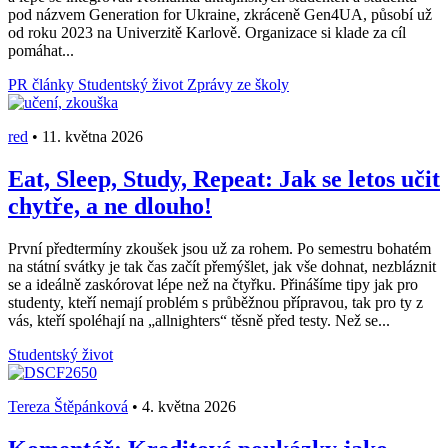
pod názvem Generation for Ukraine, zkráceně Gen4UA, působí už
od roku 2023 na Univerzitě Karlově. Organizace si klade za cíl
pomáhat...
PR články
Studentský život
Zprávy ze školy
red
•
11. května 2026
Eat, Sleep, Study, Repeat: Jak se letos učit
chytře, a ne dlouho!
První předtermíny zkoušek jsou už za rohem. Po semestru bohatém
na státní svátky je tak čas začít přemýšlet, jak vše dohnat, nezbláznit
se a ideálně zaskórovat lépe než na čtyřku. Přinášíme tipy jak pro
studenty, kteří nemají problém s průběžnou přípravou, tak pro ty z
vás, kteří spoléhají na „allnighters“ těsně před testy. Než se...
Studentský život
Tereza Štěpánková
•
4. května 2026