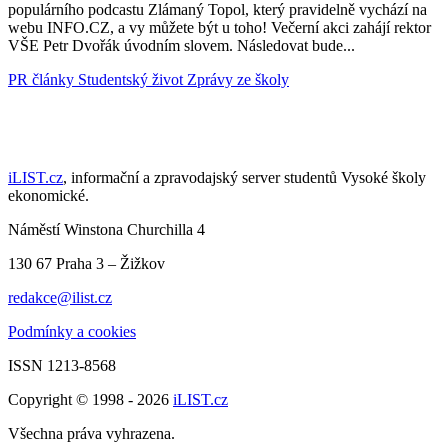
populárního podcastu Zlámaný Topol, který pravidelně vychází na
webu INFO.CZ, a vy můžete být u toho! Večerní akci zahájí rektor
VŠE Petr Dvořák úvodním slovem. Následovat bude...
PR články
Studentský život
Zprávy ze školy
iLIST.cz
, informační a zpravodajský server studentů Vysoké školy
ekonomické.
Náměstí Winstona Churchilla 4
130 67 Praha 3 – Žižkov
redakce@ilist.cz
Podmínky a cookies
ISSN 1213-8568
Copyright © 1998 - 2026
iLIST.cz
Všechna práva vyhrazena.