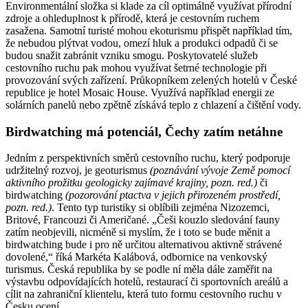
Environmentální složka si klade za cíl optimálně využívat přírodní
zdroje a ohleduplnost k přírodě, která je cestovním ruchem
zasažena. Samotní turisté mohou ekoturismu přispět například tím,
že nebudou plýtvat vodou, omezí hluk a produkci odpadů či se
budou snažit zabránit vzniku smogu. Poskytovatelé služeb
cestovního ruchu pak mohou využívat šetrné technologie při
provozování svých zařízení. Průkopníkem zelených hotelů v České
republice je hotel Mosaic House. Využívá například energii ze
solárních panelů nebo zpětně získává teplo z chlazení a čištění vody.
Birdwatching má potenciál, Čechy zatím netáhne
Jedním z perspektivních směrů cestovního ruchu, který podporuje
udržitelný rozvoj, je geoturismus
(poznávání vývoje Země pomocí
aktivního prožitku geologicky zajímavé krajiny, pozn. red.)
či
birdwatching
(pozorování ptactva v jejich přirozeném prostředí,
pozn. red.)
. Tento typ turistiky si oblíbili zejména Nizozemci,
Britové, Francouzi či Američané. „Češi kouzlo sledování fauny
zatím neobjevili, nicméně si myslím, že i toto se bude měnit a
birdwatching bude i pro ně určitou alternativou aktivně strávené
dovolené,“ říká Markéta Kalábová, odbornice na venkovský
turismus. Česká republika by se podle ní měla dále zaměřit na
výstavbu odpovídajících hotelů, restaurací či sportovních areálů a
cílit na zahraniční klientelu, která tuto formu cestovního ruchu v
Česku ocení.