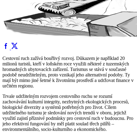
Cestovní ruch zažívá bouřlivý rozvoj. Důkazem je například 20
milionů turistů, kteří v loňském roce využili některé z tuzemských
hromadných ubytovacích zařízení. Turismus se stává v současné
podobě neudržitelným, proto vznikají jeho alternativní podoby. Ty
mají být mimo jiné šetrné k životnímu prostředí a udržovat finance v
určitém regionu.
Trvale udržitelným rozvojem cestovního ruchu se rozumí
zachovávání kulturní integrity, nezbytných ekologických procesů,
biologické diverzity a systémů potřebných pro život. Cílem
udržitelného turismu je sledování nových trendů v oboru, jejichž
využití zajistí příznivé podmínky pro cestovní ruch v budoucnu. Pro
jeho efektivní fungování by měl platit soulad třech pilířů –
environmentálního, socio-kulturního a ekonomického.