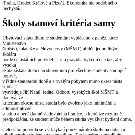
(Praha, Hradec Králové a Plzeň). Ekonomka nic podobného
nechystá.
Školy stanoví kritéria samy
Ubytovací stipendium je studentům vypláceno z peněz, které
Ministerstvo
školství, mládeže a tělovýchovy (MŠMT) přidělí jednotlivým
školám
podle celostátních pravidel. „Tato pravidla byla určena tak, aby
vysoká
škola získala dotaci na stipendium pro všechny studenty studující
poprvé,
v řádné standardní době a s trvalým pobytem mimo okres místa
studia,“
vysvětluje Jiří Nantl, ředitel Odboru vysokých škol MŠMT a
dodává, že
kritérium okresu místa studia bylo zvoleno jako minimální a
administrativně
snadno a nenákladně sledovatelná hranice, u které lze rozumně
předpokládat, že student může během studia využívat bydlení doma.
Celostátní pravidla se však týkají pouze nároku školy na dotaci a
nikoli nároku studenta na stipendium. Ten je určen stipendijním