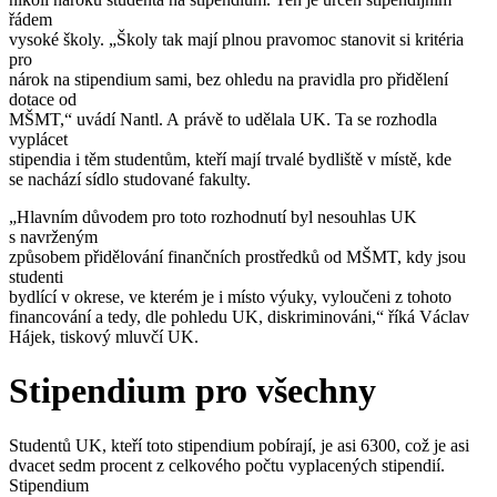
řádem
vysoké školy. „Školy tak mají plnou pravomoc stanovit si kritéria
pro
nárok na stipendium sami, bez ohledu na pravidla pro přidělení
dotace od
MŠMT,“ uvádí Nantl. A právě to udělala UK. Ta se rozhodla
vyplácet
stipendia i těm studentům, kteří mají trvalé bydliště v místě, kde
se nachází sídlo studované fakulty.
„Hlavním důvodem pro toto rozhodnutí byl nesouhlas UK
s navrženým
způsobem přidělování finančních prostředků od MŠMT, kdy jsou
studenti
bydlící v okrese, ve kterém je i místo výuky, vyloučeni z tohoto
financování a tedy, dle pohledu UK, diskriminováni,“ říká Václav
Hájek, tiskový mluvčí UK.
Stipendium pro všechny
Studentů UK, kteří toto stipendium pobírají, je asi 6300, což je asi
dvacet sedm procent z celkového počtu vyplacených stipendií.
Stipendium