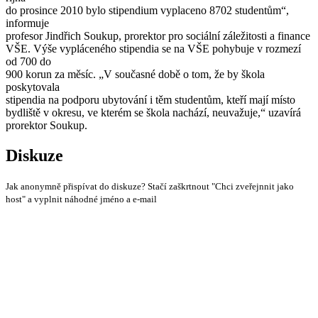
do prosince 2010 bylo stipendium vyplaceno 8702 studentům“,
informuje
profesor Jindřich Soukup, prorektor pro sociální záležitosti a finance
VŠE. Výše vypláceného stipendia se na VŠE pohybuje v rozmezí
od 700 do
900 korun za měsíc. „V současné době o tom, že by škola
poskytovala
stipendia na podporu ubytování i těm studentům, kteří mají místo
bydliště v okresu, ve kterém se škola nachází, neuvažuje,“ uzavírá
prorektor Soukup.
Diskuze
Jak anonymně přispívat do diskuze? Stačí zaškrtnout "Chci zveřejnnit jako
host" a vyplnit náhodné jméno a e-mail