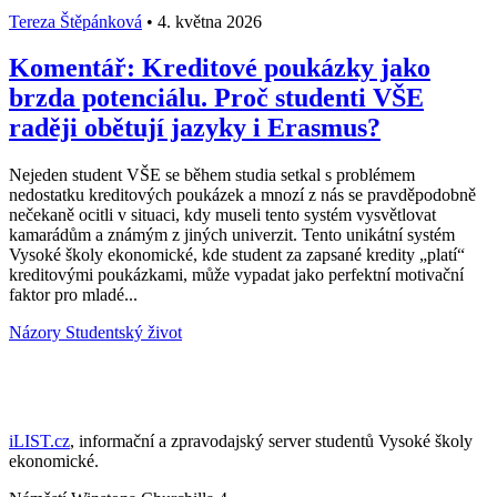
Tereza Štěpánková
•
4. května 2026
Komentář: Kreditové poukázky jako
brzda potenciálu. Proč studenti VŠE
raději obětují jazyky i Erasmus?
Nejeden student VŠE se během studia setkal s problémem
nedostatku kreditových poukázek a mnozí z nás se pravděpodobně
nečekaně ocitli v situaci, kdy museli tento systém vysvětlovat
kamarádům a známým z jiných univerzit. Tento unikátní systém
Vysoké školy ekonomické, kde student za zapsané kredity „platí“
kreditovými poukázkami, může vypadat jako perfektní motivační
faktor pro mladé...
Názory
Studentský život
iLIST.cz
, informační a zpravodajský server studentů Vysoké školy
ekonomické.