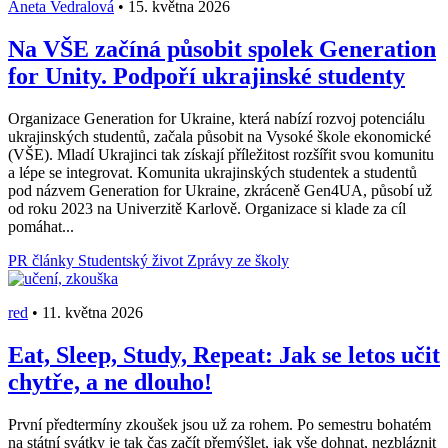
Aneta Vedralová
•
15. května 2026
Na VŠE začíná působit spolek Generation
for Unity. Podpoří ukrajinské studenty
Organizace Generation for Ukraine, která nabízí rozvoj potenciálu
ukrajinských studentů, začala působit na Vysoké škole ekonomické
(VŠE). Mladí Ukrajinci tak získají příležitost rozšířit svou komunitu
a lépe se integrovat. Komunita ukrajinských studentek a studentů
pod názvem Generation for Ukraine, zkráceně Gen4UA, působí už
od roku 2023 na Univerzitě Karlově. Organizace si klade za cíl
pomáhat...
PR články
Studentský život
Zprávy ze školy
red
•
11. května 2026
Eat, Sleep, Study, Repeat: Jak se letos učit
chytře, a ne dlouho!
První předtermíny zkoušek jsou už za rohem. Po semestru bohatém
na státní svátky je tak čas začít přemýšlet, jak vše dohnat, nezbláznit