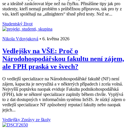
se a ideálně zaskórovat lépe než na čtyřku. Přinášíme tipy jak pro
studenty, kteří nemají problém s průběžnou přípravou, tak pro ty z
vás, kteří spoléhají na „allnighters“ těsně před testy. Než se...
Studentský život
Nikola Vdovjaková
•
6. května 2026
Vedlejšky na VŠE: Proč o
Národohospodářskou fakultu není zájem,
ale FPH praská ve švech?
O vedlejší specializace na Národohospodářské fakultě (NF) není
zájem, kapacita je nevyužitá a v některých případech i zcela volná.
Nejvyšší poptávku naopak eviduje Fakulta podnikohospodářská
(FPH), kde se některé specializace zaplnily během chvíle. Vyplývá
to z dat dostupných v informačním systému InSIS. Je nízký zájem o
vedlejší specializace NF způsobený reputací fakulty nebo naopak
jejich...
Vedlejšky
Zprávy ze školy