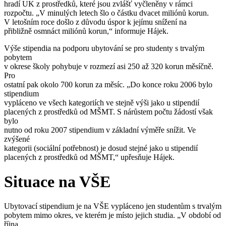
hradí UK z prostředků, které jsou zvlášť vyčleněny v rámci
rozpočtu. „V minulých letech šlo o částku dvacet miliónů korun.
V letošním roce došlo z důvodu úspor k jejímu snížení na
přibližně osmnáct miliónů korun,“ informuje Hájek.
Výše stipendia na podporu ubytování se pro studenty s trvalým
pobytem
v okrese školy pohybuje v rozmezí asi 250 až 320 korun měsíčně.
Pro
ostatní pak okolo 700 korun za měsíc. „Do konce roku 2006 bylo
stipendium
vypláceno ve všech kategoriích ve stejně výši jako u stipendií
placených z prostředků od MŠMT. S nárůstem počtu žádostí však
bylo
nutno od roku 2007 stipendium v základní výměře snížit. Ve
zvýšené
kategorii (sociální potřebnost) je dosud stejné jako u stipendií
placených z prostředků od MŠMT,“ upřesňuje Hájek.
Situace na VŠE
Ubytovací stipendium je na VŠE vypláceno jen studentům s trvalým
pobytem mimo okres, ve kterém je místo jejich studia. „V období od
října