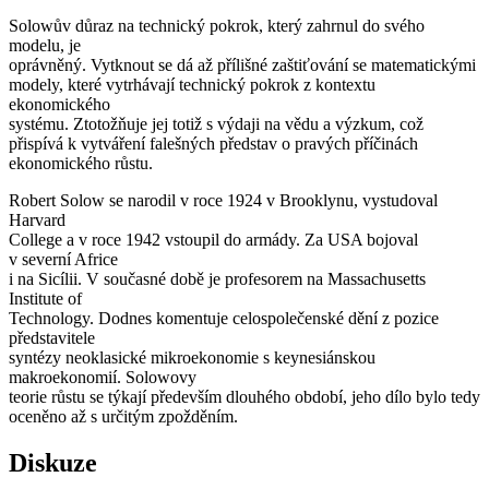
Solowův důraz na technický pokrok, který zahrnul do svého
modelu, je
oprávněný. Vytknout se dá až přílišné zaštiťování se matematickými
modely, které vytrhávají technický pokrok z kontextu
ekonomického
systému. Ztotožňuje jej totiž s výdaji na vědu a výzkum, což
přispívá k vytváření falešných představ o pravých příčinách
ekonomického růstu.
Robert Solow se narodil v roce 1924 v Brooklynu, vystudoval
Harvard
College a v roce 1942 vstoupil do armády. Za USA bojoval
v severní Africe
i na Sicílii. V současné době je profesorem na Massachusetts
Institute of
Technology. Dodnes komentuje celospolečenské dění z pozice
představitele
syntézy neoklasické mikroekonomie s keynesiánskou
makroekonomií. Solowovy
teorie růstu se týkají především dlouhého období, jeho dílo bylo tedy
oceněno až s určitým zpožděním.
Diskuze