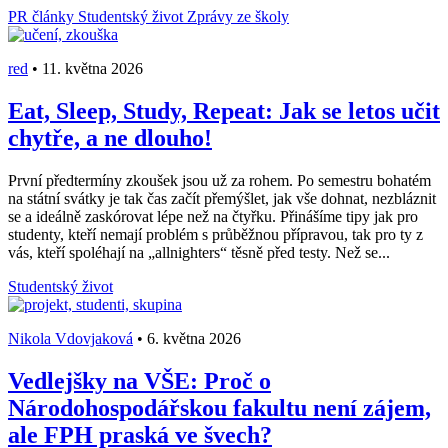
PR články
Studentský život
Zprávy ze školy
red
•
11. května 2026
Eat, Sleep, Study, Repeat: Jak se letos učit
chytře, a ne dlouho!
První předtermíny zkoušek jsou už za rohem. Po semestru bohatém
na státní svátky je tak čas začít přemýšlet, jak vše dohnat, nezbláznit
se a ideálně zaskórovat lépe než na čtyřku. Přinášíme tipy jak pro
studenty, kteří nemají problém s průběžnou přípravou, tak pro ty z
vás, kteří spoléhají na „allnighters“ těsně před testy. Než se...
Studentský život
Nikola Vdovjaková
•
6. května 2026
Vedlejšky na VŠE: Proč o
Národohospodářskou fakultu není zájem,
ale FPH praská ve švech?