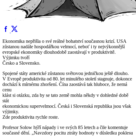
Ekonomika nepřišla o své reálné bohatství současnou krizí. USA
zůstanou nadále hospodářkou velmocí, neboť i ty nejvýkonnější
evropské ekonomiky dlouhodobě zaostávají v produktivitě.
Výjimku tvoří
Česko a Slovensko.
Spojené státy americké zůstanou světovou jedničkou ještě dlouho.
V Evropě produktivita od 80. let minulého století stagnuje, dokonce
dochází k mírnému zhoršení. Čína zaostává tak hluboce, že nemá
cenu
klást si otázku, zda by se tato země mohla někdy v dohledné době
stát
ekonomickou supervelmocí. Česká i Slovenská republika jsou však
výjimky.
Zde produktivita rychle roste.
Profesor Solow hýří nápady i ve svých 85 letech a čile komentuje
současné dění. „Navzdory pocitu ztráty hodnoty v důsledku poklesu