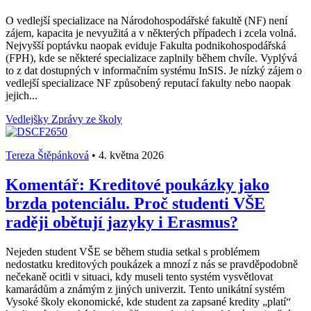
O vedlejší specializace na Národohospodářské fakultě (NF) není
zájem, kapacita je nevyužitá a v některých případech i zcela volná.
Nejvyšší poptávku naopak eviduje Fakulta podnikohospodářská
(FPH), kde se některé specializace zaplnily během chvíle. Vyplývá
to z dat dostupných v informačním systému InSIS. Je nízký zájem o
vedlejší specializace NF způsobený reputací fakulty nebo naopak
jejich...
Vedlejšky
Zprávy ze školy
Tereza Štěpánková
•
4. května 2026
Komentář: Kreditové poukázky jako
brzda potenciálu. Proč studenti VŠE
raději obětují jazyky i Erasmus?
Nejeden student VŠE se během studia setkal s problémem
nedostatku kreditových poukázek a mnozí z nás se pravděpodobně
nečekaně ocitli v situaci, kdy museli tento systém vysvětlovat
kamarádům a známým z jiných univerzit. Tento unikátní systém
Vysoké školy ekonomické, kde student za zapsané kredity „platí“