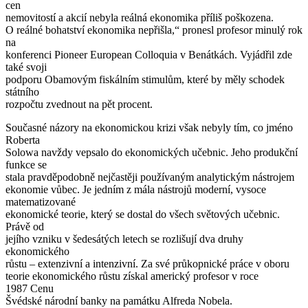
cen
nemovitostí a akcií nebyla reálná ekonomika příliš poškozena.
O reálné bohatství ekonomika nepřišla,“ pronesl profesor minulý rok
na
konferenci Pioneer European Colloquia v Benátkách. Vyjádřil zde
také svoji
podporu Obamovým fiskálním stimulům, které by měly schodek
státního
rozpočtu zvednout na pět procent.
Současné názory na ekonomickou krizi však nebyly tím, co jméno
Roberta
Solowa navždy vepsalo do ekonomických učebnic. Jeho produkční
funkce se
stala pravděpodobně nejčastěji používaným analytickým nástrojem
ekonomie vůbec. Je jedním z mála nástrojů moderní, vysoce
matematizované
ekonomické teorie, který se dostal do všech světových učebnic.
Právě od
jejího vzniku v šedesátých letech se rozlišují dva druhy
ekonomického
růstu – extenzivní a intenzivní. Za své průkopnické práce v oboru
teorie ekonomického růstu získal americký profesor v roce
1987 Cenu
Švédské národní banky na památku Alfreda Nobela.