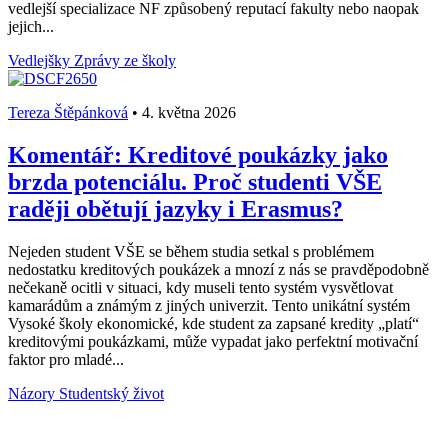
vedlejší specializace NF způsobený reputací fakulty nebo naopak
jejich...
Vedlejšky
Zprávy ze školy
Tereza Štěpánková
•
4. května 2026
Komentář: Kreditové poukázky jako
brzda potenciálu. Proč studenti VŠE
raději obětují jazyky i Erasmus?
Nejeden student VŠE se během studia setkal s problémem
nedostatku kreditových poukázek a mnozí z nás se pravděpodobně
nečekaně ocitli v situaci, kdy museli tento systém vysvětlovat
kamarádům a známým z jiných univerzit. Tento unikátní systém
Vysoké školy ekonomické, kde student za zapsané kredity „platí“
kreditovými poukázkami, může vypadat jako perfektní motivační
faktor pro mladé...
Názory
Studentský život