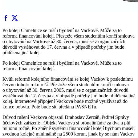
Po koleji Chmelnice se ruší i bydlení na Vackově. Může za to
reforma financování kolejí. Přestože všem studentům končí smlouva
o ubytování na Vackově až 30. června, musí se z organizačních
důvodů vystěhovat do 17. června a v případě potřeby jim bude
přidělena jiná kolej.
Po koleji Chmelnice se ruší i bydlení na Vackově. Může za to
reforma financování kolejí.
Kvůli reformě kolejního financování se kolej Vackov k poslednímu
červnu tohoto roku ruší. Přestože všem studentům končí smlouva
o ubytování až 30. června 2005, musí se z organizačních důvodů
vystěhovat do 17. června a v případě potřeby jim bude přidělena jiná
kolej. Internetové připojení Vackova bude možné využívat až do
konce pobytu. Poté bude síť předána PASNETu.
Důvod rušení Vackova objasnil Drahoslav Zerzáň, ředitel Správy
účelových zařízení: „Objekt Vackova si pronajímáme za dva a půl
milionu ročně. Po změně systému financování kolejí bychom museli
zvednou kolejné minimálně na 2500 korun, jinak by se nám Vackov