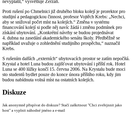
nevyplatil,“ vysvětluje Zerzáň.
Proti rušení po Chmelnici již druhého bloku kolejí je prorektor pro
studijní a pedagogickou činnost, profesor Vojtěch Krebs: „Nechci,
aby se snižoval počet míst na kolejích.“ Změna v systému
financování kolejí si podle něj navíc žádá i změnu podmínek pro
získání ubytování. „Konkrétní návrhy se budou projednávat
4. dubna na zasedání akademického senátu školy. Předběžně se
například uvažuje o zohlednění studijního prospěchu,“ naznačil
Krebs.
S rušením dalších „externích“ ubytovacích prostor se zatím nepočítá.
Krystal a hotel Luna budou zajišťovat ubytování i příští rok. Hotel
Luna se 400 lůžky končí 15. června 2006. Na Krystalu bude moci
sto studentů bydlet pouze do konce února příštího roku, kdy jim
budou nabídnuta volná míst na ostatních kolejích.
Diskuze
Jak anonymně přispívat do diskuze? Stačí zaškrtnout "Chci zveřejnnit jako
host" a vyplnit náhodné jméno a e-mail