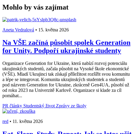
Mohlo by vás zajímat
Aneta Vedralová
•
15. května 2026
Na VŠE začíná působit spolek Generation
for Unity. Podpoří ukrajinské studenty
Organizace Generation for Ukraine, která nabízí rozvoj potenciálu
ukrajinských studentů, začala působit na Vysoké škole ekonomické
(VŠE). Mladí Ukrajinci tak získají příležitost rozšířit svou komunitu
a lépe se integrovat. Komunita ukrajinských studentek a studentů
pod názvem Generation for Ukraine, zkráceně Gen4UA, působí už
od roku 2023 na Univerzitě Karlově. Organizace si klade za cíl
pomáhat...
PR články
Studentský život
Zprávy ze školy
red
•
11. května 2026