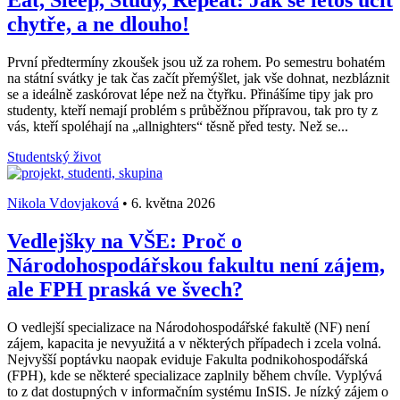
Eat, Sleep, Study, Repeat: Jak se letos učit
chytře, a ne dlouho!
První předtermíny zkoušek jsou už za rohem. Po semestru bohatém
na státní svátky je tak čas začít přemýšlet, jak vše dohnat, nezbláznit
se a ideálně zaskórovat lépe než na čtyřku. Přinášíme tipy jak pro
studenty, kteří nemají problém s průběžnou přípravou, tak pro ty z
vás, kteří spoléhají na „allnighters“ těsně před testy. Než se...
Studentský život
Nikola Vdovjaková
•
6. května 2026
Vedlejšky na VŠE: Proč o
Národohospodářskou fakultu není zájem,
ale FPH praská ve švech?
O vedlejší specializace na Národohospodářské fakultě (NF) není
zájem, kapacita je nevyužitá a v některých případech i zcela volná.
Nejvyšší poptávku naopak eviduje Fakulta podnikohospodářská
(FPH), kde se některé specializace zaplnily během chvíle. Vyplývá
to z dat dostupných v informačním systému InSIS. Je nízký zájem o