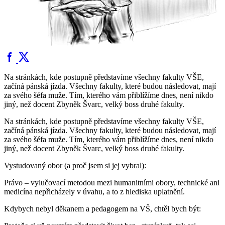
Na stránkách, kde postupně představíme všechny fakulty VŠE,
začíná pánská jízda. Všechny fakulty, které budou následovat, mají
za svého šéfa muže. Tím, kterého vám přiblížíme dnes, není nikdo
jiný, než docent Zbyněk Švarc, velký boss druhé fakulty.
Na stránkách, kde postupně představíme všechny fakulty VŠE,
začíná pánská jízda. Všechny fakulty, které budou následovat, mají
za svého šéfa muže. Tím, kterého vám přiblížíme dnes, není nikdo
jiný, než docent Zbyněk Švarc, velký boss druhé fakulty.
Vystudovaný obor (a proč jsem si jej vybral):
Právo – vylučovací metodou mezi humanitními obory, technické ani
medicína nepřicházely v úvahu, a to z hlediska uplatnění.
Kdybych nebyl děkanem a pedagogem na VŠ, chtěl bych být: