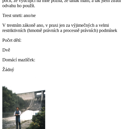
pocit, že vyučující na mně pozná, že tahák mám, a tak jsem ztratil
odvahu ho použít.
Trest smrti: ano/ne
V trestním zákoně ano, v praxi jen za výjimečných a velmi
restriktivních (hmotně právních a procesně právních) podmínek
Počet dětí:
Dvě
Domácí mazlíček:
Žádný