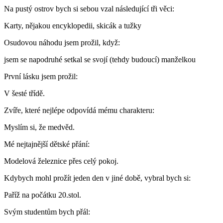
Na pustý ostrov bych si sebou vzal následující tři věci:
Karty, nějakou encyklopedii, skicák a tužky
Osudovou náhodu jsem prožil, když:
jsem se napodruhé setkal se svojí (tehdy budoucí) manželkou
První lásku jsem prožil:
V šesté třídě.
Zvíře, které nejlépe odpovídá mému charakteru:
Myslím si, že medvěd.
Mé nejtajnější dětské přání:
Modelová železnice přes celý pokoj.
Kdybych mohl prožít jeden den v jiné době, vybral bych si:
Paříž na počátku 20.stol.
Svým studentům bych přál: