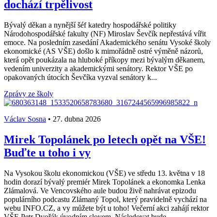
dochází trpělivost
Bývalý děkan a nynější šéf katedry hospodářské politiky
Národohospodářské fakulty (NF) Miroslav Ševčík nepřestává vířit
emoce. Na posledním zasedání Akademického senátu Vysoké školy
ekonomické (AS VŠE) došlo k mimořádně ostré výměně názorů,
která opět poukázala na hluboké příkopy mezi bývalým děkanem,
vedením univerzity a akademickými senátory. Rektor VŠE po
opakovaných útocích Ševčíka vyzval senátory k...
Zprávy ze školy
Václav Sosna
•
27. dubna 2026
Mirek Topolánek po letech opět na VŠE!
Buďte u toho i vy
Na Vysokou školu ekonomickou (VŠE) ve středu 13. května v 18
hodin dorazí bývalý premiér Mirek Topolánek a ekonomka Lenka
Zlámalová. Ve Vencovského aule budou živě nahrávat epizodu
populárního podcastu Zlámaný Topol, který pravidelně vychází na
webu INFO.CZ, a vy můžete být u toho! Večerní akci zahájí rektor
VŠE Petr Dvořák úvodním slovem. Následovat bude...