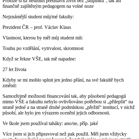
Protože si už neumím představit život bez „stupínku“, tak asi
finančně zajištěným pedagogem na volné noze
Nejznámější student můj/mé fakulty:
Prezident ČR – prof. Václav Klaus
Vlastnost, kterou by měl můj student mít:
Touhu po vzdělání, vytrvalost, skromnost
Když se řekne VŠE, tak mě napadne:
27 let života
Kdyby se mi mohlo splnit jen jedno přání, na své fakultě bych
změnil:
Samozřejmě možnosti financování tak, aby působení pedagogů
mimo VŠE a fakultu nebylo ovlivňováno potřebou si „přilepšit“ na
straně jedné a na straně druhé podmínkou „přežití“ institucí, v nichž
působí, ale bylo jen výrazem ocenění jejich odbornosti.
Ve škole jsem používal taháky: ano/ne, příp. jaké
Více jsem si jich připravoval než pak použil. Měl jsem vždycky