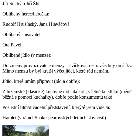
Jiří Suchý a Jiří Šlitr
Oblíbený herec/herečka:
Rudolf Hrušínský, Jana Hlaváčová
Oblíbený spisovatel:
Ota Pavel
Oblíbené jídlo (v menze):
Do změny provozovatele menzy – svíčková, resp. všechny omáčky.
Mimo menzu by byl kratší výčet jídel, které rád nemám.
Jídlo, které umím připravit (rád a dobře):
Z tuzemské (klasické) kuchyně rád jakékoli, včetně knedlíků (méně
běžná s pomocí kuchařky), dobře podle konzumentů také
Poslední film/divadelní představení, který/é jsem viděl/a:
Hamlet (v rámci Shakespearovských letních slavností)