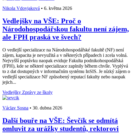
Nikola Vdovjaková
•
6. května 2026
Vedlejšky na VŠE: Proč o
Národohospodářskou fakultu není zájem,
ale FPH praská ve švech?
O vedlejší specializace na Národohospodářské fakultě (NF) není
zájem, kapacita je nevyužitá a v některých případech i zcela volná.
Nejvyšší poptávku naopak eviduje Fakulta podnikohospodářská
(FPH), kde se některé specializace zaplnily během chvíle. Vyplývá
to z dat dostupných v informačním systému InSIS. Je nízký zájem o
vedlejší specializace NF způsobený reputací fakulty nebo naopak
jejich...
Vedlejšky
Zprávy ze školy
Václav Sosna
•
30. dubna 2026
Další bouře na VŠE: Ševčík se odmítá
omluvit za urážky studentů, rektorovi