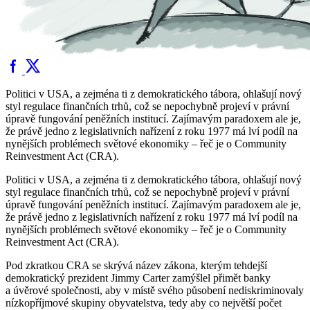
Politici v USA, a zejména ti z demokratického tábora, ohlašují nový
styl regulace finančních trhů, což se nepochybně projeví v právní
úpravě fungování peněžních institucí. Zajímavým paradoxem ale je,
že právě jedno z legislativních nařízení z roku 1977 má lví podíl na
nynějších problémech světové ekonomiky – řeč je o Community
Reinvestment Act (CRA).
Politici v USA, a zejména ti z demokratického tábora, ohlašují nový
styl regulace finančních trhů, což se nepochybně projeví v právní
úpravě fungování peněžních institucí. Zajímavým paradoxem ale je,
že právě jedno z legislativních nařízení z roku 1977 má lví podíl na
nynějších problémech světové ekonomiky – řeč je o Community
Reinvestment Act (CRA).
Pod zkratkou CRA se skrývá název zákona, kterým tehdejší
demokratický prezident Jimmy Carter zamýšlel přimět banky
a úvěrové společnosti, aby v místě svého působení nediskriminovaly
nízkopříjmové skupiny obyvatelstva, tedy aby co největší počet