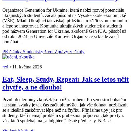
Organizace Generation for Ukraine, která nabízí rozvoj potenciálu
ukrajinských studentů, začala působit na Vysoké škole ekonomické
(VŠE). Mladí Ukrajinci tak získají příležitost rozšířit svou komunitu
a lépe se integrovat. Komunita ukrajinských studentek a studentů
pod názvem Generation for Ukraine, zkráceně Gen4UA, působí už
od roku 2023 na Univerzitě Karlově. Organizace si klade za cíl
pomáhat...
PR články
Studentský život
Zprávy ze školy
red
•
11. května 2026
Eat, Sleep, Study, Repeat: Jak se letos učit
chytře, a ne dlouho!
První předtermíny zkoušek jsou už za rohem. Po semestru bohatém
na státní svátky je tak čas začít přemýšlet, jak vše dohnat, nezbláznit
se a ideálně zaskórovat lépe než na čtyřku. Přinášíme tipy jak pro
studenty, kteří nemají problém s průběžnou přípravou, tak pro ty z
vás, kteří spoléhají na „allnighters“ těsně před testy. Než se...
Studentský život