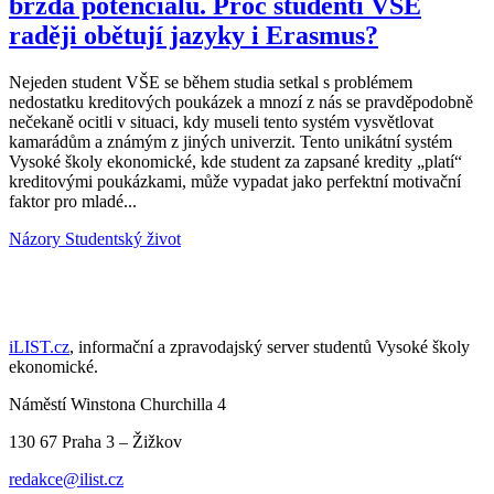
brzda potenciálu. Proč studenti VŠE
raději obětují jazyky i Erasmus?
Nejeden student VŠE se během studia setkal s problémem
nedostatku kreditových poukázek a mnozí z nás se pravděpodobně
nečekaně ocitli v situaci, kdy museli tento systém vysvětlovat
kamarádům a známým z jiných univerzit. Tento unikátní systém
Vysoké školy ekonomické, kde student za zapsané kredity „platí“
kreditovými poukázkami, může vypadat jako perfektní motivační
faktor pro mladé...
Názory
Studentský život
iLIST.cz
, informační a zpravodajský server studentů Vysoké školy
ekonomické.
Náměstí Winstona Churchilla 4
130 67 Praha 3 – Žižkov
redakce@ilist.cz