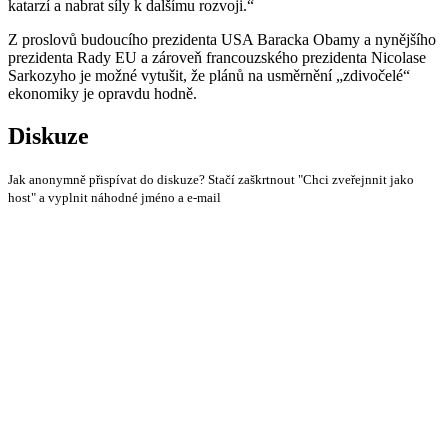
katarzí a nabrat síly k dalšímu rozvoji.“
Z proslovů budoucího prezidenta USA Baracka Obamy a nynějšího
prezidenta Rady EU a zároveň francouzského prezidenta Nicolase
Sarkozyho je možné vytušit, že plánů na usměrnění „zdivočelé“
ekonomiky je opravdu hodně.
Diskuze
Jak anonymně přispívat do diskuze? Stačí zaškrtnout "Chci zveřejnnit jako
host" a vyplnit náhodné jméno a e-mail