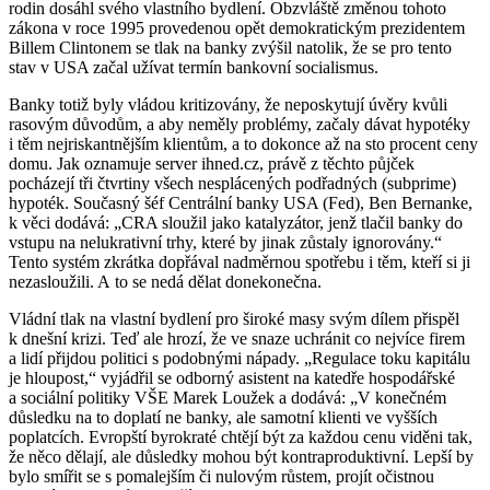
rodin dosáhl svého vlastního bydlení. Obzvláště změnou tohoto
zákona v roce 1995 provedenou opět demokratickým prezidentem
Billem Clintonem se tlak na banky zvýšil natolik, že se pro tento
stav v USA začal užívat termín bankovní socialismus.
Banky totiž byly vládou kritizovány, že neposkytují úvěry kvůli
rasovým důvodům, a aby neměly problémy, začaly dávat hypotéky
i těm nejriskantnějším klientům, a to dokonce až na sto procent ceny
domu. Jak oznamuje server ihned.cz, právě z těchto půjček
pocházejí tři čtvrtiny všech nesplácených podřadných (subprime)
hypoték. Současný šéf Centrální banky USA (Fed), Ben Bernanke,
k věci dodává: „CRA sloužil jako katalyzátor, jenž tlačil banky do
vstupu na nelukrativní trhy, které by jinak zůstaly ignorovány.“
Tento systém zkrátka dopřával nadměrnou spotřebu i těm, kteří si ji
nezasloužili. A to se nedá dělat donekonečna.
Vládní tlak na vlastní bydlení pro široké masy svým dílem přispěl
k dnešní krizi. Teď ale hrozí, že ve snaze uchránit co nejvíce firem
a lidí přijdou politici s podobnými nápady. „Regulace toku kapitálu
je hloupost,“ vyjádřil se odborný asistent na katedře hospodářské
a sociální politiky VŠE Marek Loužek a dodává: „V konečném
důsledku na to doplatí ne banky, ale samotní klienti ve vyšších
poplatcích. Evropští byrokraté chtějí být za každou cenu viděni tak,
že něco dělají, ale důsledky mohou být kontraproduktivní. Lepší by
bylo smířit se s pomalejším či nulovým růstem, projít očistnou