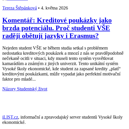
Tereza Štěpánková
•
4. května 2026
Komentář: Kreditové poukázky jako
brzda potenciálu. Proč studenti VŠE
raději obětují jazyky i Erasmus?
Nejeden student VŠE se během studia setkal s problémem
nedostatku kreditových poukázek a mnozí z nás se pravděpodobně
nečekaně ocitli v situaci, kdy museli tento systém vysvětlovat
kamarádům a známým z jiných univerzit. Tento unikátní systém
Vysoké školy ekonomické, kde student za zapsané kredity „platí“
kreditovými poukázkami, může vypadat jako perfektní motivační
faktor pro mladé...
Názory
Studentský život
iLIST.cz
, informační a zpravodajský server studentů Vysoké školy
ekonomické.