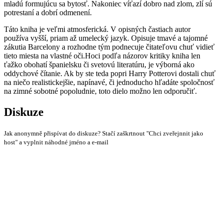
mladú formujúcu sa bytosť. Nakoniec víťazí dobro nad zlom, zlí sú
potrestaní a dobrí odmenení.
Táto kniha je veľmi atmosferická. V opisných častiach autor
používa vyšší, priam až umelecký jazyk. Opisuje tmavé a tajomné
zákutia Barcelony a rozhodne tým podnecuje čitateľovu chuť vidieť
tieto miesta na vlastné oči.Hoci podľa názorov kritiky kniha len
ťažko obohatí španielsku či svetovú literatúru, je výborná ako
oddychové čítanie. Ak by ste teda popri Harry Potterovi dostali chuť
na niečo realistickejšie, napínavé, či jednoducho hľadáte spoločnosť
na zimné sobotné popoludnie, toto dielo možno len odporučiť.
Diskuze
Jak anonymně přispívat do diskuze? Stačí zaškrtnout "Chci zveřejnnit jako
host" a vyplnit náhodné jméno a e-mail