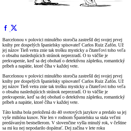
Barcelonou v polovici minulého storočia zastrešil dej svojej prvej
knihy pre dospelých španielsky spisovateľ Carlos Ruiz Zafón. Už
jej názov Tieň vetra znie tak trošku mysticky a čitateľovi toho veľa
o obsahu nasledujúcich stránok neprezradí. O to väčšie je
prekvapenie, keď sa dej obohatí o detektívnu zápletku, romantický
príbeh a napätie, ktoré číha v každej vete.
Barcelonou v polovici minulého storočia zastrešil dej svojej prvej
knihy pre dospelých španielsky spisovateľ Carlos Ruiz Zafón. Už
jej názov Tieň vetra znie tak trošku mysticky a čitateľovi toho veľa
o obsahu nasledujúcich stránok neprezradí. O to väčšie je
prekvapenie, keď sa dej obohatí o detektívnu zápletku, romantický
príbeh a napätie, ktoré číha v každej vete.
Táto kniha bola preložená do 40 svetových jazykov a predalo sa jej
vyše milióna kusov. Nie len v rodnom Španielsku sa stala veľmi
predávaným bestsellerom. V slovenčine vyšla minulý rok, v češtine
sa mi ku nej nepodarilo dopátrať. Dej začína v lete roku