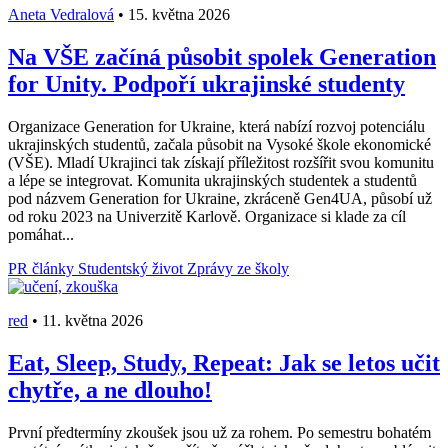
Aneta Vedralová
•
15. května 2026
Na VŠE začíná působit spolek Generation
for Unity. Podpoří ukrajinské studenty
Organizace Generation for Ukraine, která nabízí rozvoj potenciálu
ukrajinských studentů, začala působit na Vysoké škole ekonomické
(VŠE). Mladí Ukrajinci tak získají příležitost rozšířit svou komunitu
a lépe se integrovat. Komunita ukrajinských studentek a studentů
pod názvem Generation for Ukraine, zkráceně Gen4UA, působí už
od roku 2023 na Univerzitě Karlově. Organizace si klade za cíl
pomáhat...
PR články
Studentský život
Zprávy ze školy
red
•
11. května 2026
Eat, Sleep, Study, Repeat: Jak se letos učit
chytře, a ne dlouho!
První předtermíny zkoušek jsou už za rohem. Po semestru bohatém