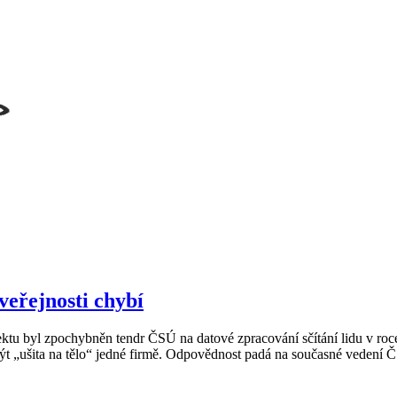
veřejnosti chybí
u byl zpochybněn tendr ČSÚ na datové zpracování sčítání lidu v roce 
být „ušita na tělo“ jedné firmě. Odpovědnost padá na současné vedení 