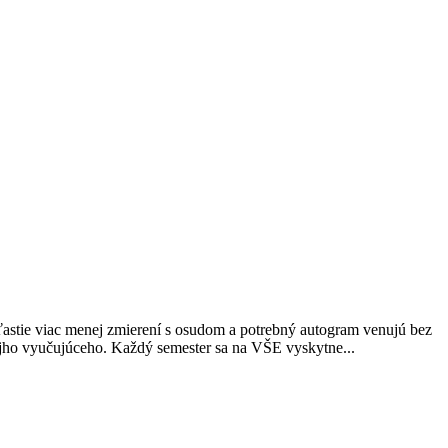
ťastie viac menej zmierení s osudom a potrebný autogram venujú bez
vojho vyučujúceho. Každý semester sa na VŠE vyskytne...