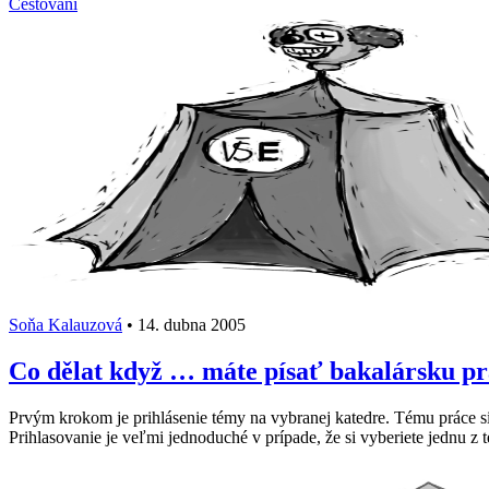
Cestování
Soňa Kalauzová
•
14. dubna 2005
Co dělat když … máte písať bakalársku p
Prvým krokom je prihlásenie témy na vybranej katedre. Tému práce si 
Prihlasovanie je veľmi jednoduché v prípade, že si vyberiete jednu 