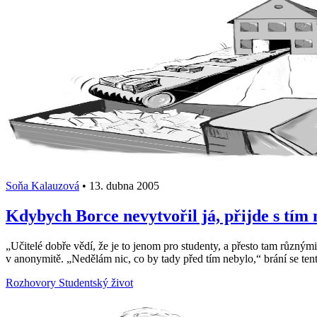
Soňa Kalauzová
•
13. dubna 2005
Kdybych Borce nevytvořil já, přijde s tím 
„Učitelé dobře vědí, že je to jenom pro studenty, a přesto tam různý
v anonymitě. „Nedělám nic, co by tady před tím nebylo,“ brání se tent
Rozhovory
Studentský život