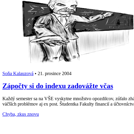
Soňa Kalauzová
•
21. prosince 2004
Zápočty si do indexu zadovážte včas
Každý semester sa na VŠE vyskytne množstvo opozdilcov, zúfalo zháň
väčších problémov aj ex post. Študentka Fakulty financií a účtovníc
Načti další články