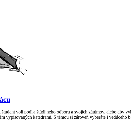
rácu
študent volí podľa štúdijného odboru a svojich záujmov, alebo aby vyh
z tém vypisovaných katedrami. S témou si zároveň vyberáte i vedúceho 