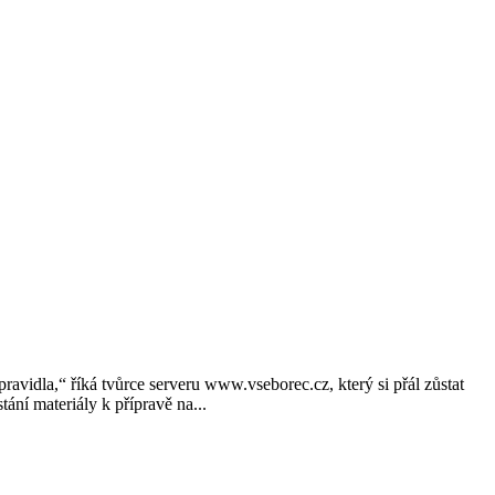
avidla,“ říká tvůrce serveru www.vseborec.cz, který si přál zůstat
ání materiály k přípravě na...