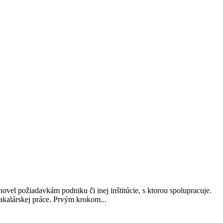
ovel požiadavkám podniku či inej inštitúcie, s ktorou spolupracuje.
bakalárskej práce. Prvým krokom...