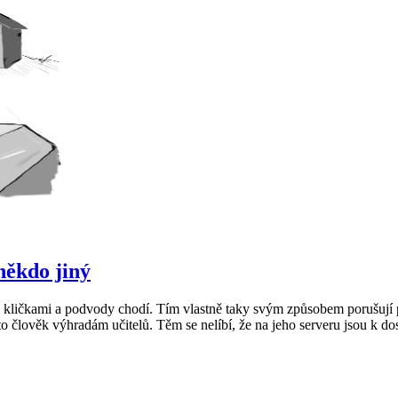
někdo jiný
mi kličkami a podvody chodí. Tím vlastně taky svým způsobem porušují pr
o člověk výhradám učitelů. Těm se nelíbí, že na jeho serveru jsou k dost