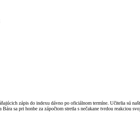
ajúcich zápis do indexu dávno po oficiálnom termíne. Učitelia sú naš
tva Bára sa pri honbe za zápočtom stretla s nečakane tvrdou reakciou s