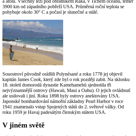
a atolů. Všechny leží pod obratníkem Raka, v Tichém oceánu, téměř
3900 km od západního pobřeží USA. Průměrná roční teplota se
pohybuje okolo 30° C a počasí je slunečné a stálé.
Souostroví původně osídlili Polynésané a roku 1778 jej objevil
kapitán James Cook, který zde byl o rok později zabit. Na sklonku
18. století domorodá dynastie Kamehamehů sjednotila tři
nejvýznamnější ostrovy (Hawaii, Maui a Oahu). O jejich ovládnutí
ale usilovali i jiní. Roku 1898 byly ostrovy anektovány USA.
Japonské bombardování námořní základny Pearl Harbor v roce
1941 znamenalo vstup Spojených států do 2. světové války. Od
roku 1959 je Havaj padesátým členským státem USA.
V jiném světě