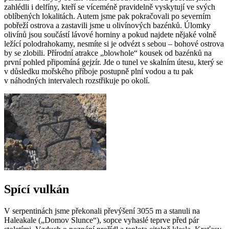
zahlédli i delfíny, kteří se víceméně pravidelně vyskytují ve svých
oblíbených lokalitách. Autem jsme pak pokračovali po severním
pobřeží ostrova a zastavili jsme u olivínových bazénků. Úlomky
olivínů jsou součástí lávové horniny a pokud najdete nějaké volně
ležící polodrahokamy, nesmíte si je odvézt s sebou – bohové ostrova
by se zlobili. Přírodní atrakce „blowhole“ kousek od bazénků na
první pohled připomíná gejzír. Jde o tunel ve skalním útesu, který se
v důsledku mořského příboje postupně plní vodou a tu pak
v náhodných intervalech rozstřikuje po okolí.
Spící vulkán
V serpentinách jsme překonali převýšení 3055 m a stanuli na
Haleakale („Domov Slunce“), sopce vyhaslé teprve před pár