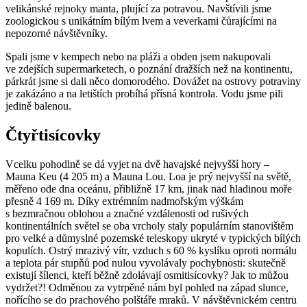
velikánské rejnoky manta, plující za potravou. Navštívili jsme
zoologickou s unikátním bílým lvem a veverkami čůrajícími na
nepozorné návštěvníky.
Spali jsme v kempech nebo na pláži a obden jsem nakupovali
ve zdejších supermarketech, o poznání dražších než na kontinentu,
párkrát jsme si dali něco domorodého. Dovážet na ostrovy potraviny
je zakázáno a na letištích probíhá přísná kontrola. Vodu jsme pili
jedině balenou.
Čtyřtisícovky
Vcelku pohodlně se dá vyjet na dvě havajské nejvyšší hory –
Mauna Keu (4 205 m) a Mauna Lou. Loa je prý nejvyšší na světě,
měřeno ode dna oceánu, přibližně 17 km, jinak nad hladinou moře
přesně 4 169 m. Díky extrémním nadmořským výškám
s bezmračnou oblohou a značné vzdálenosti od rušivých
kontinentálních světel se oba vrcholy staly populárním stanovištěm
pro velké a důmyslné pozemské teleskopy ukryté v typických bílých
kopulích. Ostrý mrazivý vítr, vzduch s 60 % kyslíku oproti normálu
a teplota pár stupňů pod nulou vyvolávaly pochybnosti: skutečně
existují šílenci, kteří běžně zdolávají osmitisícovky? Jak to můžou
vydržet?! Odměnou za vytrpěné nám byl pohled na západ slunce,
nořícího se do prachového polštáře mraků. V návštěvnickém centru