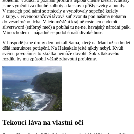
stoletími. Vzduch o poznání prořídl a teplota citelně klesla. Kraťasy
jsme vyměnili za dlouhé kalhoty a ke slovu přišly svetry a bundy.
V mracích pod námi se ztrácely a vynořovaly sopečné kužely
a kupy. Červenooranžová lávová suť zvonila pod našima nohama
do vesmírného ticha. V této měsíční krajině roste jen endemit
silversword (stříbrný meč) a pobíhá tu ne-ne, havajský národní pták.
Mimochodem – nápadně se podobá naší divoké huse.
V hospodě jsme druhý den potkali Sama, který na Maui už sedm let
dělá instruktora potápění. Na Haleakale ještě nikdy nebyl. Kvůli
svému povolání si to zkrátka nemůže dovolit. Šok z tlakového
rozdílu by mu způsobil vážně zdravotní problémy.
Tekoucí láva na vlastní oči