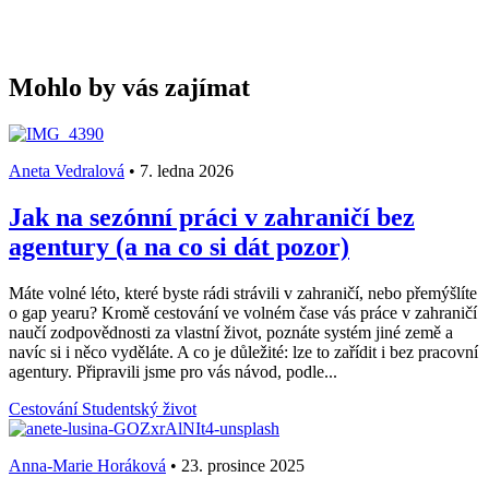
Mohlo by vás zajímat
Aneta Vedralová
•
7. ledna 2026
Jak na sezónní práci v zahraničí bez
agentury (a na co si dát pozor)
Máte volné léto, které byste rádi strávili v zahraničí, nebo přemýšlíte
o gap yearu? Kromě cestování ve volném čase vás práce v zahraničí
naučí zodpovědnosti za vlastní život, poznáte systém jiné země a
navíc si i něco vyděláte. A co je důležité: lze to zařídit i bez pracovní
agentury. Připravili jsme pro vás návod, podle...
Cestování
Studentský život
Anna-Marie Horáková
•
23. prosince 2025