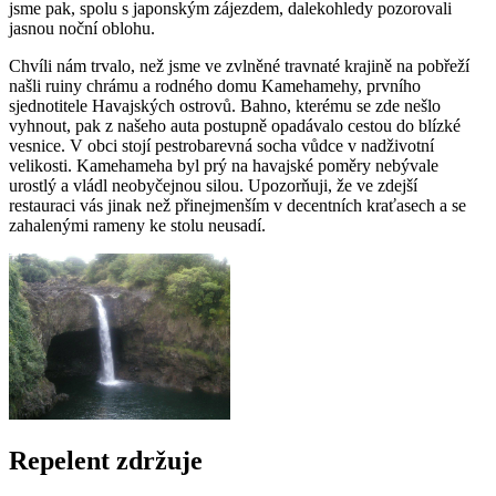
jsme pak, spolu s japonským zájezdem, dalekohledy pozorovali
jasnou noční oblohu.
Chvíli nám trvalo, než jsme ve zvlněné travnaté krajině na pobřeží
našli ruiny chrámu a rodného domu Kamehamehy, prvního
sjednotitele Havajských ostrovů. Bahno, kterému se zde nešlo
vyhnout, pak z našeho auta postupně opadávalo cestou do blízké
vesnice. V obci stojí pestrobarevná socha vůdce v nadživotní
velikosti. Kamehameha byl prý na havajské poměry nebývale
urostlý a vládl neobyčejnou silou. Upozorňuji, že ve zdejší
restauraci vás jinak než přinejmenším v decentních kraťasech a se
zahalenými rameny ke stolu neusadí.
Repelent zdržuje