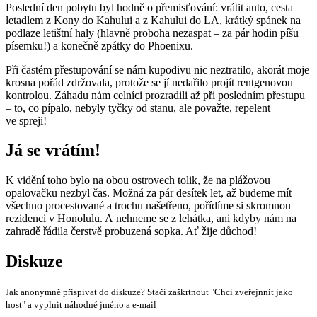
Poslední den pobytu byl hodně o přemisťování: vrátit auto, cesta
letadlem z Kony do Kahului a z Kahului do LA, krátký spánek na
podlaze letištní haly (hlavně proboha nezaspat – za pár hodin píšu
písemku!) a konečně zpátky do Phoenixu.
Při častém přestupování se nám kupodivu nic neztratilo, akorát moje
krosna pořád zdržovala, protože se jí nedařilo projít rentgenovou
kontrolou. Záhadu nám celníci prozradili až při posledním přestupu
– to, co pípalo, nebyly tyčky od stanu, ale považte, repelent
ve spreji!
Já se vrátím!
K vidění toho bylo na obou ostrovech tolik, že na plážovou
opalovačku nezbyl čas. Možná za pár desítek let, až budeme mít
všechno procestované a trochu našetřeno, pořídíme si skromnou
rezidenci v Honolulu. A nehneme se z lehátka, ani kdyby nám na
zahradě řádila čerstvě probuzená sopka. Ať žije důchod!
Diskuze
Jak anonymně přispívat do diskuze? Stačí zaškrtnout "Chci zveřejnnit jako
host" a vyplnit náhodné jméno a e-mail