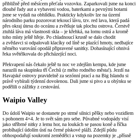
přibližně před měsícem přeťala vozovku. Zaparkovali jsme na konci
dlouhé řady aut a vybaveni vodou, baterkami a pevnými botami
jsme se vydali na obhlídku. Prakticky kdykoliv lze na území
národního parku pozorovat tekoucí lávu, tzv. red lava, která padá
přes okraj útesu do oceánu a zvětšuje tak plochu ostrova. Čerstvě
ztuhlá láva má vlastnosti skla – je křehká, na lomu ostrá a kromě
toho místy ještě hřeje. Po chladnoucí krustě se dalo chodit
a zvědavci si odpalovali klacíky od líně se plazící hmoty, nedbajíce
němého varování opodál připravené sanitky. Dohasínající ohnivá
řeka světélkovala do přicházející noci.
Překvapení nás čekalo ještě tu noc ve zdejším kempu, kde jsme
narazili na skupinku tří Čechů (z mého rodného města!). Jezdí na
Havajské ostrovy pravidelně za sezónní prací a na Big Islandu si
právě vybírali týdenní dovolenou. Dali jsme si pivo a u ohýnku se
podělili o zážitky z cestování.
Waipio Valley
Do údolí Waipio se dostanete po strmé silnici pěšky nebo vozidlem
s pohonem 4×4. Je to svět sám pro sebe. Půvabné vodopády visí
jako stříbrné nitky z lemu hor, na loukách se pasou koně a říčka
probíhající údolím ústí na černé pískové pláži. Zdejší půdu
obhospodařují soukromí zemědělci a vstup na pozemky je „přísně