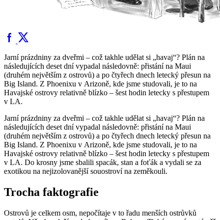
Jarní prázdniny za dveřmi – což takhle udělat si „havaj“? Plán na
následujících deset dní vypadal následovně: přistání na Maui
(druhém největším z ostrovů) a po čtyřech dnech letecký přesun na
Big Island. Z Phoenixu v Arizoně, kde jsme studovali, je to na
Havajské ostrovy relativně blízko – šest hodin letecky s přestupem
v LA.
Jarní prázdniny za dveřmi – což takhle udělat si „havaj“? Plán na
následujících deset dní vypadal následovně: přistání na Maui
(druhém největším z ostrovů) a po čtyřech dnech letecký přesun na
Big Island. Z Phoenixu v Arizoně, kde jsme studovali, je to na
Havajské ostrovy relativně blízko – šest hodin letecky s přestupem
v LA. Do krosny jsme sbalili spacák, stan a foťák a vydali se za
exotikou na nejizolovanější souostroví na zeměkouli.
Trocha faktografie
Ostrovů je celkem osm, nepočítaje v to řadu menších ostrůvků