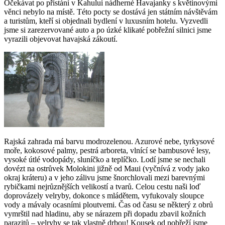
Očekávat po přistání v Kahului nádherné Havajanky s květinovými
věnci nebylo na místě. Této pocty se dostává jen státním návštěvám
a turistům, kteří si objednali bydlení v luxusním hotelu. Vyzvedli
jsme si zarezervované auto a po úzké klikaté pobřežní silnici jsme
vyrazili objevovat havajská zákoutí.
Rajská zahrada má barvu modrozelenou. Azurové nebe, tyrkysové
moře, kokosové palmy, pestrá arboreta, vlnící se bambusové lesy,
vysoké útlé vodopády, sluníčko a teplíčko. Lodí jsme se nechali
dovézt na ostrůvek Molokini jižně od Maui (vyčnívá z vody jako
okraj kráteru) a v jeho zálivu jsme šnorchlovali mezi barevnými
rybičkami nejrůznějších velikostí a tvarů. Celou cestu naši loď
doprovázely velryby, dokonce s mládětem, vyfukovaly sloupce
vody a mávaly ocasními ploutvemi. Čas od času se některý z obrů
vymrštil nad hladinu, aby se nárazem při dopadu zbavil kožních
parazitů – velryby se tak vlastně drbou! Kousek od pobřeží jsme