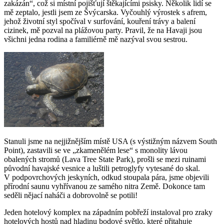
zakázán“, což si místní pojišťují štěkajícími psisky. Několik lidí se
mě zeptalo, jestli jsem ze Švýcarska. Vyčouhlý výrostek s afrem,
jehož životní styl spočíval v surfování, kouření trávy a balení
cizinek, mě pozval na plážovou party. Pravil, že na Havaji jsou
všichni jedna rodina a familiérně mě nazýval svou sestrou.
Stanuli jsme na nejjižnějším místě USA (s výstižným názvem South
Point), zastavili se ve „zkamenělém lese“ s monolity lávou
obalených stromů (Lava Tree State Park), prošli se mezi ruinami
původní havajské vesnice a luštili petroglyfy vytesané do skal.
V podpovrchových jeskyních, odkud stoupala pára, jsme objevili
přírodní saunu vyhřívanou ze samého nitra Země. Dokonce tam
seděli nějací naháči a dobrovolně se potili!
Jeden hotelový komplex na západním pobřeží instaloval pro zraky
hotelových hostů nad hladinu bodové světlo, které přitahuje