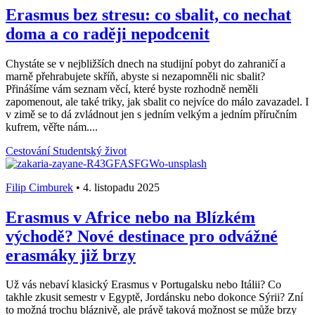
Erasmus bez stresu: co sbalit, co nechat
doma a co raději nepodcenit
Chystáte se v nejbližších dnech na studijní pobyt do zahraničí a
marně přehrabujete skříň, abyste si nezapomněli nic sbalit?
Přinášíme vám seznam věcí, které byste rozhodně neměli
zapomenout, ale také triky, jak sbalit co nejvíce do málo zavazadel. I
v zimě se to dá zvládnout jen s jedním velkým a jedním příručním
kufrem, věřte nám....
Cestování
Studentský život
Filip Cimburek
•
4. listopadu 2025
Erasmus v Africe nebo na Blízkém
východě? Nové destinace pro odvážné
erasmáky již brzy
Už vás nebaví klasický Erasmus v Portugalsku nebo Itálii? Co
takhle zkusit semestr v Egyptě, Jordánsku nebo dokonce Sýrii? Zní
to možná trochu bláznivě, ale právě taková možnost se může brzy