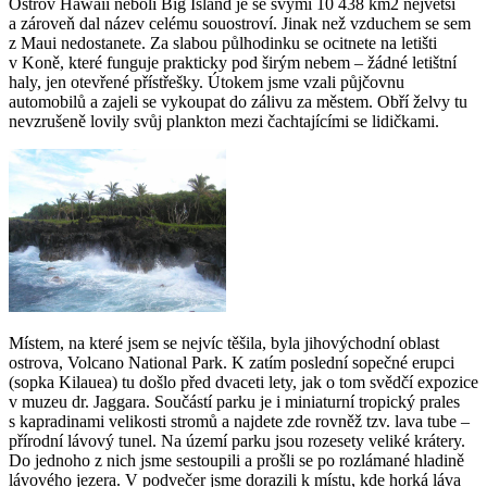
Ostrov Hawaii neboli Big Island je se svými 10 438 km2 největší
a zároveň dal název celému souostroví. Jinak než vzduchem se sem
z Maui nedostanete. Za slabou půlhodinku se ocitnete na letišti
v Koně, které funguje prakticky pod širým nebem – žádné letištní
haly, jen otevřené přístřešky. Útokem jsme vzali půjčovnu
automobilů a zajeli se vykoupat do zálivu za městem. Obří želvy tu
nevzrušeně lovily svůj plankton mezi čachtajícími se lidičkami.
Místem, na které jsem se nejvíc těšila, byla jihovýchodní oblast
ostrova, Volcano National Park. K zatím poslední sopečné erupci
(sopka Kilauea) tu došlo před dvaceti lety, jak o tom svědčí expozice
v muzeu dr. Jaggara. Součástí parku je i miniaturní tropický prales
s kapradinami velikosti stromů a najdete zde rovněž tzv. lava tube –
přírodní lávový tunel. Na území parku jsou rozesety veliké krátery.
Do jednoho z nich jsme sestoupili a prošli se po rozlámané hladině
lávového jezera. V podvečer jsme dorazili k místu, kde horká láva