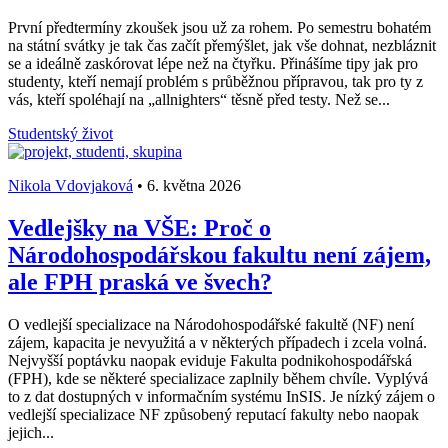
První předtermíny zkoušek jsou už za rohem. Po semestru bohatém
na státní svátky je tak čas začít přemýšlet, jak vše dohnat, nezbláznit
se a ideálně zaskórovat lépe než na čtyřku. Přinášíme tipy jak pro
studenty, kteří nemají problém s průběžnou přípravou, tak pro ty z
vás, kteří spoléhají na „allnighters“ těsně před testy. Než se...
Studentský život
Nikola Vdovjaková
•
6. května 2026
Vedlejšky na VŠE: Proč o
Národohospodářskou fakultu není zájem,
ale FPH praská ve švech?
O vedlejší specializace na Národohospodářské fakultě (NF) není
zájem, kapacita je nevyužitá a v některých případech i zcela volná.
Nejvyšší poptávku naopak eviduje Fakulta podnikohospodářská
(FPH), kde se některé specializace zaplnily během chvíle. Vyplývá
to z dat dostupných v informačním systému InSIS. Je nízký zájem o
vedlejší specializace NF způsobený reputací fakulty nebo naopak
jejich...