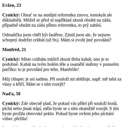
Evžen, 23
Cynický:
Obrať se na studijní referentku znovu, tentokrát ale
důkladněji. Můžeš se před ní například zkusit obrátit na záda,
případně obrátit na záda přímo referentku, to prý zabírá.
Odmalička jsem chtěl být farářem. Zjistil jsem ale, že nejsem
schopný dodržet celibát (už 9x). Mám si zvolit jiné povolání?
Manfréd, 21
Cynický:
Místo celibátu můžeš zkusit třeba kabát, ono je to
podobné. Kabát na tvém holém těle a osamělé stařeny v ponurém
parčíku: to je povolání pro tebe, Manfréde!
Můj chlapec je asi sadista. Při souloži mi ubližuje, např. mě tahá za
vlasy a křičí. Mám se s ním rozejít?
Naďa, 58
Cynický:
Zde obecně platí, že pokud vás přítel při souloži bodá,
píchá nebo jinak trápí, měla byste se s ním okamžitě rozejít. S tím
byste prožila obrovské peklo. Pokud byste ovšem jeho píchání
vůbec přežila!