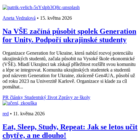
Aneta Vedralová
•
15. května 2026
Na VŠE začíná působit spolek Generation
for Unity. Podpoří ukrajinské studenty
Organizace Generation for Ukraine, která nabízí rozvoj potenciálu
ukrajinských studentů, začala působit na Vysoké škole ekonomické
(VŠE). Mladí Ukrajinci tak získají příležitost rozšířit svou komunitu
a lépe se integrovat. Komunita ukrajinských studentek a studentů
pod názvem Generation for Ukraine, zkráceně Gen4UA, působí už
od roku 2023 na Univerzitě Karlově. Organizace si klade za cíl
pomáhat...
PR články
Studentský život
Zprávy ze školy
red
•
11. května 2026
Eat, Sleep, Study, Repeat: Jak se letos učit
chytře, a ne dlouho!