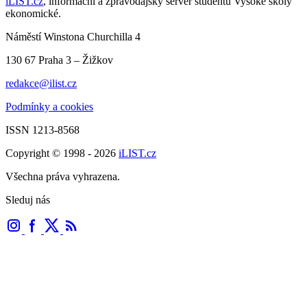
iLIST.cz
, informační a zpravodajský server studentů Vysoké školy
ekonomické.
Náměstí Winstona Churchilla 4
130 67 Praha 3 – Žižkov
redakce@ilist.cz
Podmínky a cookies
ISSN 1213-8568
Copyright © 1998 - 2026
iLIST.cz
Všechna práva vyhrazena.
Sleduj nás