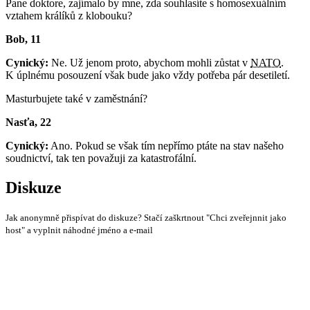
Pane doktore, zajímalo by mne, zda souhlasíte s homosexuálním
vztahem králíků z klobouku?
Bob, 11
Cynický:
Ne. Už jenom proto, abychom mohli zůstat v
NATO
.
K úplnému posouzení však bude jako vždy potřeba pár desetiletí.
Masturbujete také v zaměstnání?
Nasťa, 22
Cynický:
Ano. Pokud se však tím nepřímo ptáte na stav našeho
soudnictví, tak ten považuji za katastrofální.
Diskuze
Jak anonymně přispívat do diskuze? Stačí zaškrtnout "Chci zveřejnnit jako
host" a vyplnit náhodné jméno a e-mail