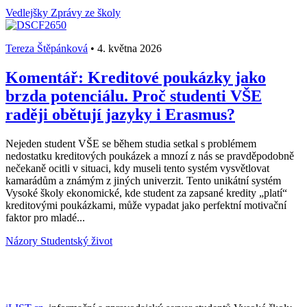
Vedlejšky
Zprávy ze školy
Tereza Štěpánková
•
4. května 2026
Komentář: Kreditové poukázky jako
brzda potenciálu. Proč studenti VŠE
raději obětují jazyky i Erasmus?
Nejeden student VŠE se během studia setkal s problémem
nedostatku kreditových poukázek a mnozí z nás se pravděpodobně
nečekaně ocitli v situaci, kdy museli tento systém vysvětlovat
kamarádům a známým z jiných univerzit. Tento unikátní systém
Vysoké školy ekonomické, kde student za zapsané kredity „platí“
kreditovými poukázkami, může vypadat jako perfektní motivační
faktor pro mladé...
Názory
Studentský život