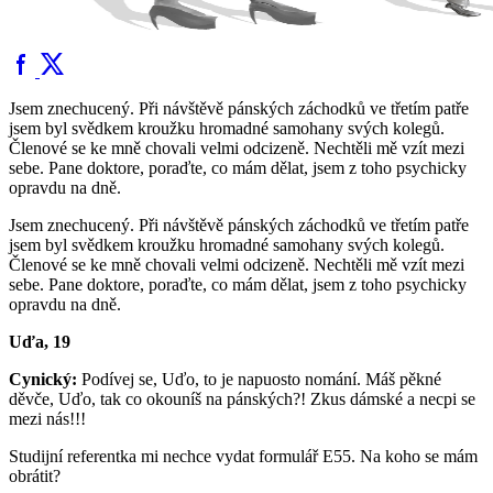
Jsem znechucený. Při návštěvě pánských záchodků ve třetím patře
jsem byl svědkem kroužku hromadné samohany svých kolegů.
Členové se ke mně chovali velmi odcizeně. Nechtěli mě vzít mezi
sebe. Pane doktore, poraďte, co mám dělat, jsem z toho psychicky
opravdu na dně.
Jsem znechucený. Při návštěvě pánských záchodků ve třetím patře
jsem byl svědkem kroužku hromadné samohany svých kolegů.
Členové se ke mně chovali velmi odcizeně. Nechtěli mě vzít mezi
sebe. Pane doktore, poraďte, co mám dělat, jsem z toho psychicky
opravdu na dně.
Uďa, 19
Cynický:
Podívej se, Uďo, to je napuosto nomání. Máš pěkné
děvče, Uďo, tak co okouníš na pánských?! Zkus dámské a necpi se
mezi nás!!!
Studijní referentka mi nechce vydat formulář E55. Na koho se mám
obrátit?