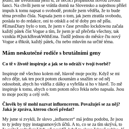
jedno, ale uvědomila jsem si, že nechci propásnout novou životní
šanci. Na chvíli jsem se vrátila domů na Slovensko a najednou přišel
impuls k tomu napsat o svobodě, protože jsem věděla, že to bude
téma prvního čísla. Napsala jsem o tom, jak jsem ztratila svobodu,
poslala to do redakce, oni to otiskli a od té doby pro ně píšu.
#EmasDiary bylo o tom, že jsem v čase prvního lockdownu začala
každý pátek číst Vogue a tím, že jsem je už přečetla všechny, tak
vznikla #QuickBreakWithEma. Tudíž jednou do měsíce čtu nový
Vogue a třikrát, každý pátek, čtu nebo mluvím na určité téma.
Mám neskutečné rodiče s brutálními geny
Co tě v životě inspiruje a jak se to odráží v tvojí tvorbě?
Inspiruje mě všechno kolem mě, hlavně moje pocity. Když se mi
něco děje, tak ten pocit potom zkoumám a snažím se od něj
odosobnit, abych ho viděla z dálky a vyřešila si ho v hlavě. To mě
inspiruje k tomu, abych o tom potom něco řekla nebo napsala. Jsou
to moje pocity a celý svět.
Člověk by tě mohl nazvat influencerem. Považuješ se za něj?
Jaká je zpráva, kterou chceš předat?
My jsme si zvykli, že slovo „influencer“ má jednu podobu, že jsou
to ty jedny typy instagramových účtů. A to, co se za tím skrývá, to