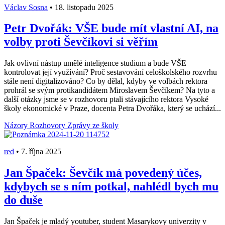
Václav Sosna
•
18. listopadu 2025
Petr Dvořák: VŠE bude mít vlastní AI, na
volby proti Ševčíkovi si věřím
Jak ovlivní nástup umělé inteligence studium a bude VŠE
kontrolovat její využívání? Proč sestavování celoškolského rozvrhu
stále není digitalizováno? Co by dělal, kdyby ve volbách rektora
prohrál se svým protikandidátem Miroslavem Ševčíkem? Na tyto a
další otázky jsme se v rozhovoru ptali stávajícího rektora Vysoké
školy ekonomické v Praze, docenta Petra Dvořáka, který se uchází...
Názory
Rozhovory
Zprávy ze školy
red
•
7. října 2025
Jan Špaček: Ševčík má povedený účes,
kdybych se s ním potkal, nahlédl bych mu
do duše
Jan Špaček je mladý youtuber, student Masarykovy univerzity v