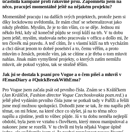
účastnila kampaně proti rakovině prsu. Zapomněla jsem na
něco, pracuješ momentálně ještě na nějakém projektu?
Momentálně pracuju i na dalších svých projektech, protože jsem si
díky lockdownu uvědomila, že mám chuť se seberealizovat jako
nikdy předtím. Myslím, že je to tím vším, co se děje. Jednou mi
někdo řekl, kdy už konečně půjdu se svojí kůží na trh. V tu dobu
jsem ještě, myslím, studovala nebo pracovala v officu a došlo mi, že
ten člověk má pravdu. A teď cítím, že s vlastní kůží na trh vycházím
a chci dávat jenom to dobré poselství a to, čemu věřím, a proto
mluvím o ženách, protože vím, jak se cítíme a je třeba o tom mluvit
nahlas. Jinak mám vymyšlené projekty, o kterých zatím nemůžu
mluvit, ale pokud vyjdou, tak se strašně těším.
Jak jsi se dostala k psaní pro Vogue a o čem píšeš a mluvíš v
#EmasDiary a #QuickBreakWithEma?
Pro Vogue jsem začala psát od prvního čísla. Znám se s Králíčkem
(
Jan Králíček, Fashion director Vogue Czechoslovakia pozn.red.
) a
ještě před vydáním prvního čísla jsme se potkali tady v Paříži a řešili
jsme mojí možnou spolupráci. Dohodli jsme se tak, že mu napíšu pět
témat, on mi řekne, na které chce co slyšet, já na to téma něco
napíšu a zjistíme, jestli to vůbec půjde. Já v tu dobu neměla nejlepší
období, byla jsem ve vztahu s člověkem, který mnou manipuloval a
nakonec jsme se rozešli. V tu chvíli mi byla nějaká Vogue úplně