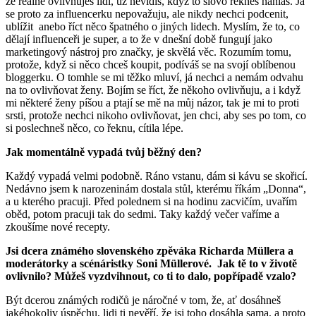
že reálně ovlivňuješ lidi, už nevidíš, když to slovo řekneš nahlas. Já
se proto za influencerku nepovažuju, ale nikdy nechci podcenit,
ublížit anebo říct něco špatného o jiných lidech. Myslím, že to, co
dělají influenceři je super, a to že v dnešní době fungují jako
marketingový nástroj pro značky, je skvělá věc. Rozumím tomu,
protože, když si něco chceš koupit, podíváš se na svojí oblíbenou
bloggerku. O tomhle se mi těžko mluví, já nechci a nemám odvahu
na to ovlivňovat ženy. Bojím se říct, že někoho ovlivňuju, a i když
mi některé ženy píšou a ptají se mě na můj názor, tak je mi to proti
srsti, protože nechci nikoho ovlivňovat, jen chci, aby ses po tom, co
si poslechneš něco, co řeknu, cítila lépe.
Jak momentálně vypadá tvůj běžný den?
Každý vypadá velmi podobně. Ráno vstanu, dám si kávu se skořicí.
Nedávno jsem k narozeninám dostala stůl, kterému říkám „Donna“,
a u kterého pracuji. Před polednem si na hodinu zacvičím, uvařím
oběd, potom pracuji tak do sedmi. Taky každý večer vaříme a
zkoušíme nové recepty.
Jsi dcera známého slovenského zpěváka Richarda Müllera a
moderátorky a scénáristky Soni Müllerové. Jak tě to v životě
ovlivnilo? Můžeš vyzdvihnout, co ti to dalo, popřípadě vzalo?
Být dcerou známých rodičů je náročné v tom, že, ať dosáhneš
jakéhokoliv úspěchu, lidi ti nevěří, že jsi toho dosáhla sama, a proto