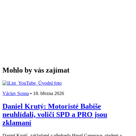
Mohlo by vás zajímat
Václav Sosna
•
18. března 2026
Daniel Krutý: Motoristé Babiše
neuhlídali, voliči SPD a PRO jsou
zklamaní
Daniel Krutý, zakladatel a předseda Hnutí Generace, student a