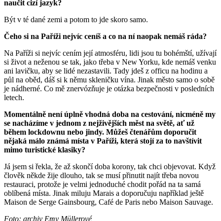
naučit cizí jazyk?
Být v té dané zemi a potom to jde skoro samo.
Čeho si na Paříži nejvíc ceníš a co na ní naopak nemáš ráda?
Na Paříži si nejvíc cením její atmosféru, lidi jsou tu bohémští, užívají
si život a neženou se tak, jako třeba v New Yorku, kde nemáš venku
ani lavičku, aby se lidé nezastavili. Tady jdeš z officu na hodinu a
půl na oběd, dáš si k němu skleničku vína. Jinak město samo o sobě
je nádherné. Co mě znervózňuje je otázka bezpečnosti v posledních
letech.
Momentálně není úplně vhodná doba na cestování, nicméně my
se nacházíme v jednom z nejživějších měst na světě, ať už
během lockdownu nebo jindy. Můžeš čtenářům doporučit
nějaká málo známá místa v Paříži, která stojí za to navštívit
mimo turistické klasiky?
Já jsem si řekla, že až skončí doba korony, tak chci objevovat. Když
člověk někde žije dlouho, tak se musí přinutit najít třeba novou
restauraci, protože je velmi jednoduché chodit pořád na ta samá
oblíbená místa. Jinak miluju Marais a doporučuju například ještě
Maison de Serge Gainsbourg, Café de Paris nebo Maison Sauvage.
Foto: archiv Emy Müllerové