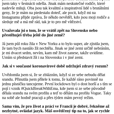
jsem taky v šestnácti odešla. Jinak mám neskutečné rodiče, které
nadevše miluji. Oba jsou tak kvalitní a inspirativní lidé s brutálními
geny, že je mám na piedestalu doteď, ale pocit, když mi na
Instagramu přijde zpráva, že někdo nevěděl, kdo jsou moji rodiče a
sleduje mě a má mě rád, tak je to pro mě vítězství.
Uvažovala jsi o tom, že se vrátíš zpět na Slovensko nebo
přestěhuješ třeba ještě do jiné země?
Já jsem půl roku žila v New Yorku a to bylo super, ale zjistila jsem,
že tam bych nastálo žít nechtěla. Jinak se jiné zemi určitě nebráním,
je mi dvacet sedm, nevím, kam mě život zanese, takže uvidíme.
Umím si představit žít i na Slovensku i v jiné zemi.
Jak si v současné koronavirové době udržuješ zdravý rozum?
Uvědomila jsem si, že se zblázním, když si ze sebe nebudu dělat
srandu. Přinutila jsem přítele k tomu, že každé ráno povinně na
jednu písničku tancujeme. První lockdown byl o dost horší a s tím se
pojí i vznik #QuickBreakWithEma, kde jsem si ze sebe původně
dělala srandu na svém profilu a teď to dělám na profilu Vogue. Taky
na sobě ale hodně pracuji a přes týden mám pevný režim.
Sama vím, že pro život a práci ve Francii je dobré, řekněme až
nezbytné, ovládat jazyk. Máš osvědčený tip na to, jak se rychle