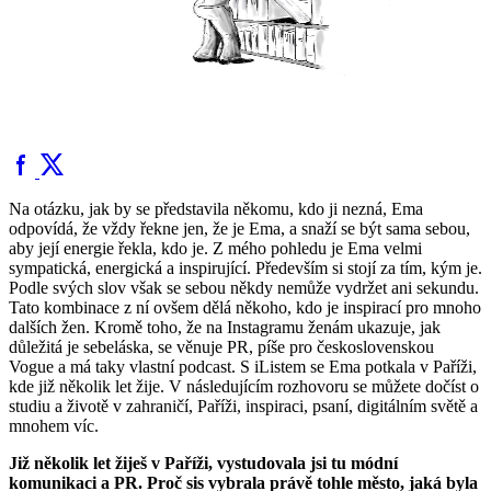
Na otázku, jak by se představila někomu, kdo ji nezná, Ema
odpovídá, že vždy řekne jen, že je Ema, a snaží se být sama sebou,
aby její energie řekla, kdo je. Z mého pohledu je Ema velmi
sympatická, energická a inspirující. Především si stojí za tím, kým je.
Podle svých slov však se sebou někdy nemůže vydržet ani sekundu.
Tato kombinace z ní ovšem dělá někoho, kdo je inspirací pro mnoho
dalších žen. Kromě toho, že na Instagramu ženám ukazuje, jak
důležitá je sebeláska, se věnuje PR, píše pro československou
Vogue a má taky vlastní podcast. S iListem se Ema potkala v Paříži,
kde již několik let žije. V následujícím rozhovoru se můžete dočíst o
studiu a životě v zahraničí, Paříži, inspiraci, psaní, digitálním světě a
mnohem víc.
Již několik let žiješ v Paříži, vystudovala jsi tu módní
komunikaci a PR. Proč sis vybrala právě tohle město, jaká byla