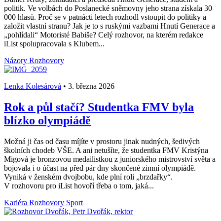
politik. Ve volbách do Poslanecké sněmovny jeho strana získala 30
000 hlasů. Proč se v patnácti letech rozhodl vstoupit do politiky a
založit vlastní stranu? Jak je to s ruskými vazbami Hnutí Generace a
„pohlídali“ Motoristé Babiše? Celý rozhovor, na kterém redakce
iList spolupracovala s Klubem...
Názory
Rozhovory
Lenka Kolesárová
•
3. března 2026
Rok a půl stačí? Studentka FMV byla
blízko olympiádě
Možná ji čas od času míjíte v prostoru jinak nudných, šedivých
školních chodeb VŠE. A ani netušíte, že studentka FMV Kristýna
Migová je bronzovou medailistkou z juniorského mistrovství světa a
bojovala i o účast na před pár dny skončené zimní olympiádě.
Vyniká v ženském dvojbobu, kde plní roli „brzdařky“.
V rozhovoru pro iList hovoří třeba o tom, jaká...
Kariéra
Rozhovory
Sport