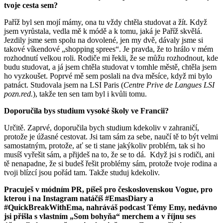
tvoje cesta sem?
Paříž byl sen mojí mámy, ona tu vždy chtěla studovat a žít. Když
jsem vyrůstala, vedla mě k módě a k tomu, jaká je Paříž skvělá.
Jezdily jsme sem spolu na dovolené, jen my dvě, dávaly jsme si
takové víkendové „shopping sprees“. Je pravda, že to hrálo v mém
rozhodnutí velkou roli. Rodiče mi řekli, že se můžu rozhodnout, kde
budu studovat, a já jsem chtěla studovat v tomhle městě, chtěla jsem
ho vyzkoušet. Poprvé mě sem poslali na dva měsíce, když mi bylo
patnáct. Studovala jsem na LSI Paris (
Centre Prive de Langues LSI
pozn.red.
), takže ten sen tam byl i kvůli tomu.
Doporučila bys studium vysoké školy ve Francii?
Určitě. Zaprvé, doporučila bych studium kdekoliv v zahraničí,
protože je úžasné cestovat. Jsi tam sám za sebe, naučí tě to být velmi
samostatným, protože, ať se ti stane jakýkoliv problém, tak si ho
musíš vyřešit sám, a přijdeš na to, že se to dá. Když jsi s rodiči, ani
tě nenapadne, že si budeš řešit problémy sám, protože tvoje rodina a
tvoji blízcí jsou pořád tam. Takže studuj kdekoliv.
Pracuješ v módním PR, píšeš pro československou Vogue, pro
kterou i na Instagram natáčíš #EmasDiary a
#QuickBreakWithEma, nahráváš podcast Témy Emy, nedávno
jsi přišla s vlastním „Som bohyňa“ merchem a v říjnu ses