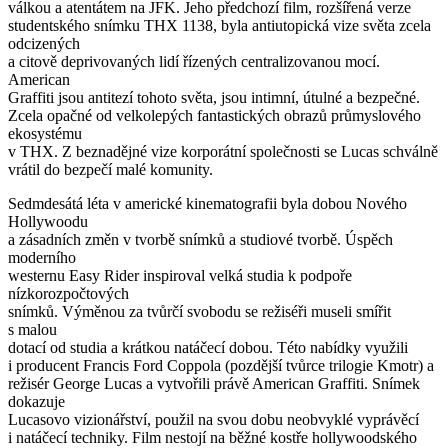
válkou a atentátem na JFK. Jeho předchozí film, rozšířená verze
studentského snímku THX 1138, byla antiutopická vize světa zcela
odcizených
a citově deprivovaných lidí řízených centralizovanou mocí.
American
Graffiti jsou antitezí tohoto světa, jsou intimní, útulné a bezpečné.
Zcela opačné od velkolepých fantastických obrazů průmyslového
ekosystému
v THX. Z beznadějné vize korporátní společnosti se Lucas schválně
vrátil do bezpečí malé komunity.
Sedmdesátá léta v americké kinematografii byla dobou Nového
Hollywoodu
a zásadních změn v tvorbě snímků a studiové tvorbě. Úspěch
moderního
westernu Easy Rider inspiroval velká studia k podpoře
nízkorozpočtových
snímků. Výměnou za tvůrčí svobodu se režiséři museli smířit
s malou
dotací od studia a krátkou natáčecí dobou. Této nabídky využili
i producent Francis Ford Coppola (pozdější tvůrce trilogie Kmotr) a
režisér George Lucas a vytvořili právě American Graffiti. Snímek
dokazuje
Lucasovo vizionářství, použil na svou dobu neobvyklé vyprávěcí
i natáčecí techniky. Film nestojí na běžné kostře hollywoodského