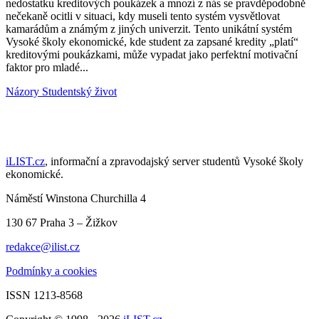
nedostatku kreditových poukázek a mnozí z nás se pravděpodobně
nečekaně ocitli v situaci, kdy museli tento systém vysvětlovat
kamarádům a známým z jiných univerzit. Tento unikátní systém
Vysoké školy ekonomické, kde student za zapsané kredity „platí“
kreditovými poukázkami, může vypadat jako perfektní motivační
faktor pro mladé...
Názory
Studentský život
iLIST.cz
, informační a zpravodajský server studentů Vysoké školy
ekonomické.
Náměstí Winstona Churchilla 4
130 67 Praha 3 – Žižkov
redakce@ilist.cz
Podmínky a cookies
ISSN 1213-8568