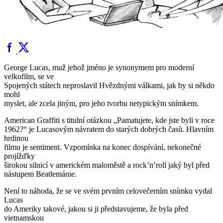
George Lucas, muž jehož jméno je synonymem pro moderní
velkofilm, se ve
Spojených státech neproslavil Hvězdnými válkami, jak by si někdo
mohl
myslet, ale zcela jiným, pro jeho tvorbu netypickým snímkem.
American Graffiti s titulní otázkou „Pamatujete, kde jste byli v roce
1962?“ je Lucasovým návratem do starých dobrých časů. Hlavním
hrdinou
filmu je sentiment. Vzpomínka na konec dospívání, nekonečné
projížďky
širokou silnicí v americkém maloměstě a rock’n’roll jaký byl před
nástupem Beatlemánie.
Není to náhoda, že se ve svém prvním celovečerním snímku vydal
Lucas
do Ameriky takové, jakou si ji představujeme, že byla před
vietnamskou