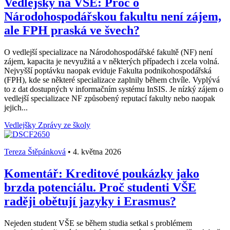
Vedlejšky na VŠE: Proč o
Národohospodářskou fakultu není zájem,
ale FPH praská ve švech?
O vedlejší specializace na Národohospodářské fakultě (NF) není
zájem, kapacita je nevyužitá a v některých případech i zcela volná.
Nejvyšší poptávku naopak eviduje Fakulta podnikohospodářská
(FPH), kde se některé specializace zaplnily během chvíle. Vyplývá
to z dat dostupných v informačním systému InSIS. Je nízký zájem o
vedlejší specializace NF způsobený reputací fakulty nebo naopak
jejich...
Vedlejšky
Zprávy ze školy
Tereza Štěpánková
•
4. května 2026
Komentář: Kreditové poukázky jako
brzda potenciálu. Proč studenti VŠE
raději obětují jazyky i Erasmus?
Nejeden student VŠE se během studia setkal s problémem