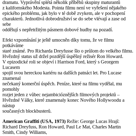
dramatu. Vyprávění splétá několik příběhů skupiny maturantů
z kalifornského Modesta. Pointa filmu není ve vyřešení nějakého
epického problému, jak bylo v té době zvykem, ale v pochopení
charakterů. Jednotlivá dobrodružství se do sebe vlévají a zase od
sebe
oddělují s nepřetržitým pásmem dobové hudby na pozadí.
Efekt vzpomínání je ještě umocněn díky tomu, že ve filmu
potkáváme
staré známé. Pro Richarda Dreyfusse šlo o průlom do velkého filmu.
Hvězdný status už držel pozdější úspěšný režisér Ron Howard.
V epizodické roli se objeví i Harrison Ford, který s Georgem
Lucasem
spojil svou hereckou kariéru na dalších patnáct let. Pro Lucase
znamenal
nečekaný komerční úspěch. Peníze, které na filmu vydělal, mu
pomohly
rozjet jeden z vůbec nejambicióznějších filmových projektů –
Hvězdné Války, které znamenaly konec Nového Hollywoodu a
nástup
současných blockbusterů.
American Graffiti (USA, 1973)
Režie: George Lucas Hrají:
Richard Dreyfuss, Ron Howard, Paul Le Mat, Charles Martin
Smith, Cindy Williams,