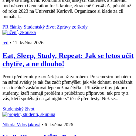
a lépe se integrovat. Komunita ukrajinských studentek a studentů
pod názvem Generation for Ukraine, zkráceně Gen4UA, působí už
od roku 2023 na Univerzitě Karlově. Organizace si klade za cíl
pomáhat...
PR články
Studentský život
Zprávy ze školy
red
•
11. května 2026
Eat, Sleep, Study, Repeat: Jak se letos učit
chytře, a ne dlouho!
První předtermíny zkoušek jsou už za rohem. Po semestru bohatém
na státní svátky je tak čas začít přemýšlet, jak vše dohnat, nezbláznit
se a ideálně zaskórovat lépe než na čtyřku. Přinášíme tipy jak pro
studenty, kteří nemají problém s průběžnou přípravou, tak pro ty z
vás, kteří spoléhají na „allnighters“ těsně před testy. Než se...
Studentský život
Nikola Vdovjaková
•
6. května 2026