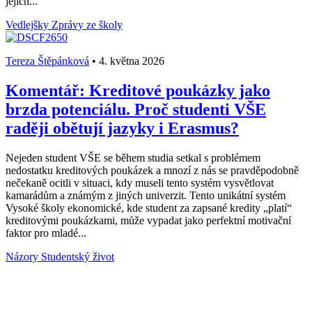
jejich...
Vedlejšky
Zprávy ze školy
Tereza Štěpánková
•
4. května 2026
Komentář: Kreditové poukázky jako
brzda potenciálu. Proč studenti VŠE
raději obětují jazyky i Erasmus?
Nejeden student VŠE se během studia setkal s problémem
nedostatku kreditových poukázek a mnozí z nás se pravděpodobně
nečekaně ocitli v situaci, kdy museli tento systém vysvětlovat
kamarádům a známým z jiných univerzit. Tento unikátní systém
Vysoké školy ekonomické, kde student za zapsané kredity „platí“
kreditovými poukázkami, může vypadat jako perfektní motivační
faktor pro mladé...
Názory
Studentský život