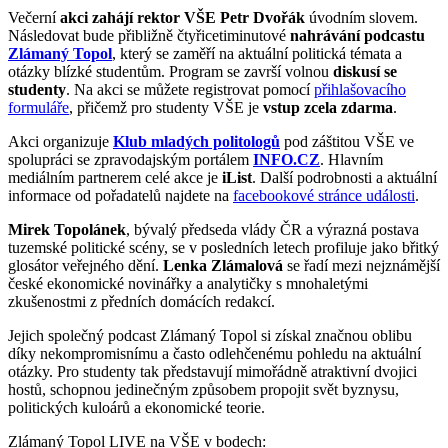
Večerní
akci zahájí rektor VŠE Petr Dvořák
úvodním slovem.
Následovat bude přibližně čtyřicetiminutové
nahrávání podcastu
Zlámaný Topol
, který se zaměří na aktuální politická témata a
otázky blízké studentům.
Program se završí volnou
diskusí se
studenty
.
Na akci se můžete registrovat pomocí
přihlašovacího
formuláře
, přičemž pro studenty VŠE je
vstup zcela zdarma
.
Akci organizuje
Klub mladých politologů
pod záštitou VŠE ve
spolupráci se zpravodajským portálem
INFO.CZ
. Hlavním
mediálním partnerem celé akce je
iList
. Další podrobnosti a aktuální
informace od pořadatelů najdete na
facebookové stránce události
.
Mirek Topolánek
, bývalý předseda vlády ČR a výrazná postava
tuzemské politické scény, se v posledních letech profiluje jako břitký
glosátor veřejného dění.
Lenka Zlámalová
se řadí mezi nejznámější
české ekonomické novinářky a analytičky s mnohaletými
zkušenostmi z předních domácích redakcí.
Jejich společný podcast Zlámaný Topol si získal značnou oblibu
díky nekompromisnímu a často odlehčenému pohledu na aktuální
otázky. Pro studenty tak představují mimořádně atraktivní dvojici
hostů, schopnou jedinečným způsobem propojit svět byznysu,
politických kuloárů a ekonomické teorie.
Zlámaný Topol LIVE na VŠE v bodech: