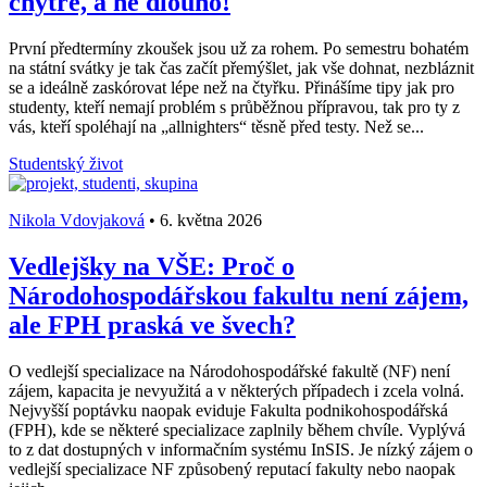
chytře, a ne dlouho!
První předtermíny zkoušek jsou už za rohem. Po semestru bohatém
na státní svátky je tak čas začít přemýšlet, jak vše dohnat, nezbláznit
se a ideálně zaskórovat lépe než na čtyřku. Přinášíme tipy jak pro
studenty, kteří nemají problém s průběžnou přípravou, tak pro ty z
vás, kteří spoléhají na „allnighters“ těsně před testy. Než se...
Studentský život
Nikola Vdovjaková
•
6. května 2026
Vedlejšky na VŠE: Proč o
Národohospodářskou fakultu není zájem,
ale FPH praská ve švech?
O vedlejší specializace na Národohospodářské fakultě (NF) není
zájem, kapacita je nevyužitá a v některých případech i zcela volná.
Nejvyšší poptávku naopak eviduje Fakulta podnikohospodářská
(FPH), kde se některé specializace zaplnily během chvíle. Vyplývá
to z dat dostupných v informačním systému InSIS. Je nízký zájem o
vedlejší specializace NF způsobený reputací fakulty nebo naopak