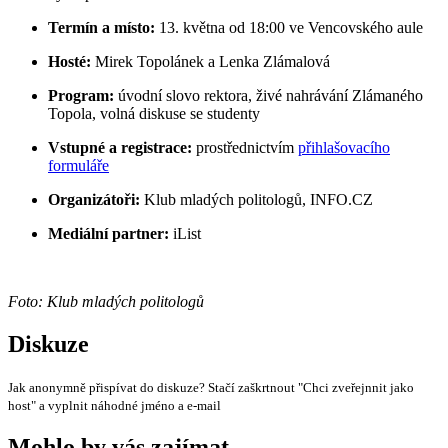
Termín a místo:
13. května od 18:00 ve Vencovského aule
Hosté:
Mirek Topolánek a Lenka Zlámalová
Program:
úvodní slovo rektora, živé nahrávání Zlámaného
Topola, volná diskuse se studenty
Vstupné a registrace:
prostřednictvím
přihlašovacího
formuláře
Organizátoři:
Klub mladých politologů, INFO.CZ
Mediální partner:
iList
Foto: Klub mladých politologů
Diskuze
Jak anonymně přispívat do diskuze? Stačí zaškrtnout "Chci zveřejnnit jako
host" a vyplnit náhodné jméno a e-mail
Mohlo by vás zajímat