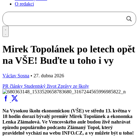
O redakci
Mirek Topolánek po letech opět
na VŠE! Buďte u toho i vy
Václav Sosna
•
27. dubna 2026
PR články
Studentský život
Zprávy ze školy
Na Vysokou školu ekonomickou (VŠE) ve středu 13. května v
18 hodin dorazí bývalý premiér Mirek Topolánek a ekonomka
Lenka Zlámalová. Ve Vencovského aule budou živě nahrávat
epizodu populárního podcastu Zlámaný Topol, který
pravidelně vychází na webu INFO.CZ, a vy můžete být u toho!