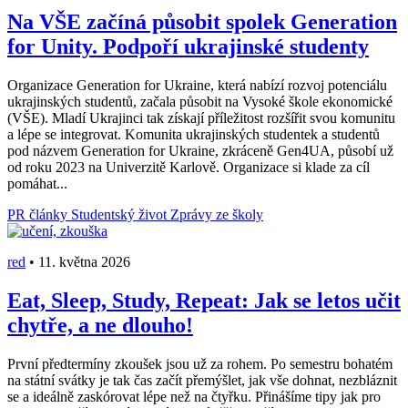
Na VŠE začíná působit spolek Generation
for Unity. Podpoří ukrajinské studenty
Organizace Generation for Ukraine, která nabízí rozvoj potenciálu
ukrajinských studentů, začala působit na Vysoké škole ekonomické
(VŠE). Mladí Ukrajinci tak získají příležitost rozšířit svou komunitu
a lépe se integrovat. Komunita ukrajinských studentek a studentů
pod názvem Generation for Ukraine, zkráceně Gen4UA, působí už
od roku 2023 na Univerzitě Karlově. Organizace si klade za cíl
pomáhat...
PR články
Studentský život
Zprávy ze školy
red
•
11. května 2026
Eat, Sleep, Study, Repeat: Jak se letos učit
chytře, a ne dlouho!
První předtermíny zkoušek jsou už za rohem. Po semestru bohatém
na státní svátky je tak čas začít přemýšlet, jak vše dohnat, nezbláznit
se a ideálně zaskórovat lépe než na čtyřku. Přinášíme tipy jak pro