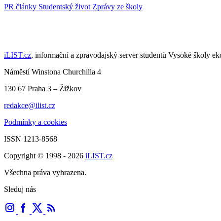
PR články
Studentský život
Zprávy ze školy
iLIST.cz
, informační a zpravodajský server studentů Vysoké školy e
Náměstí Winstona Churchilla 4
130 67 Praha 3 – Žižkov
redakce@ilist.cz
Podmínky a cookies
ISSN 1213-8568
Copyright © 1998 - 2026
iLIST.cz
Všechna práva vyhrazena.
Sleduj nás