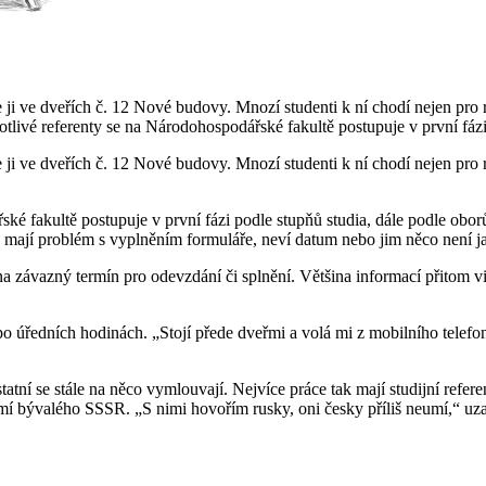
ji ve dveřích č. 12 Nové budovy. Mnozí studenti k ní chodí nejen pro 
ednotlivé referenty se na Národohospodářské fakultě postupuje v první fáz
ji ve dveřích č. 12 Nové budovy. Mnozí studenti k ní chodí nejen pro 
ské fakultě postupuje v první fázi podle stupňů studia, dále podle obor
í, mají problém s vyplněním formuláře, neví datum nebo jim něco není 
 závazný termín pro odevzdání či splnění. Většina informací přitom vis
tí po úředních hodinách. „Stojí přede dveřmi a volá mi z mobilního tel
atní se stále na něco vymlouvají. Nejvíce práce tak mají studijní refere
e zemí bývalého SSSR. „S nimi hovořím rusky, oni česky příliš neumí,“ 