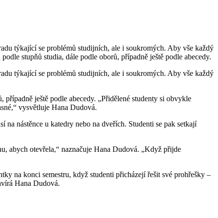
radu týkající se problémů studijních, ale i soukromých. Aby vše každý
i podle stupňů studia, dále podle oborů, případně ještě podle abecedy.
radu týkající se problémů studijních, ale i soukromých. Aby vše každý
ů, případně ještě podle abecedy. „Přidělené studenty si obvykle
jasné,“ vysvětluje Hana Dudová.
í na nástěnce u katedry nebo na dveřích. Studenti se pak setkají
efonu, abych otevřela,“ naznačuje Hana Dudová. „Když přijde
ntky na konci semestru, když studenti přicházejí řešit své prohřešky –
uzavírá Hana Dudová.