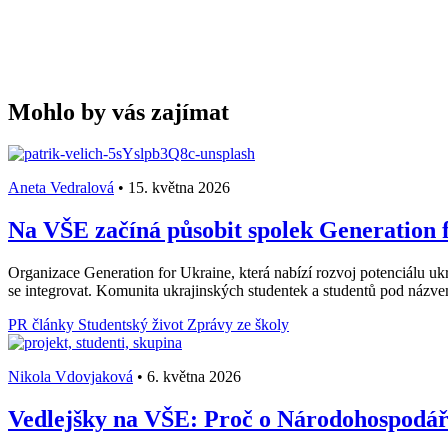
Mohlo by vás zajímat
Aneta Vedralová
•
15. května 2026
Na VŠE začíná působit spolek Generation f
Organizace Generation for Ukraine, která nabízí rozvoj potenciálu ukr
se integrovat. Komunita ukrajinských studentek a studentů pod názv
PR články
Studentský život
Zprávy ze školy
Nikola Vdovjaková
•
6. května 2026
Vedlejšky na VŠE: Proč o Národohospodářs