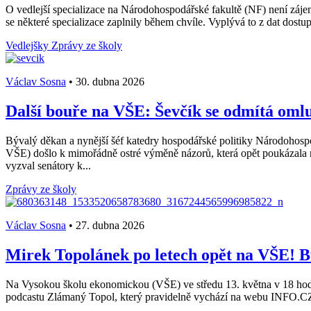
O vedlejší specializace na Národohospodářské fakultě (NF) není záje
se některé specializace zaplnily během chvíle. Vyplývá to z dat dost
Vedlejšky
Zprávy ze školy
Václav Sosna
•
30. dubna 2026
Další bouře na VŠE: Ševčík se odmítá omluv
Bývalý děkan a nynější šéf katedry hospodářské politiky Národohos
VŠE) došlo k mimořádně ostré výměně názorů, která opět poukázala
vyzval senátory k...
Zprávy ze školy
Václav Sosna
•
27. dubna 2026
Mirek Topolánek po letech opět na VŠE! B
Na Vysokou školu ekonomickou (VŠE) ve středu 13. května v 18 hod
podcastu Zlámaný Topol, který pravidelně vychází na webu INFO.CZ,