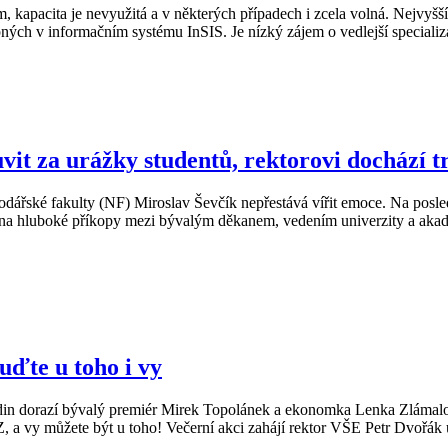
m, kapacita je nevyužitá a v některých případech i zcela volná. Nejvy
upných v informačním systému InSIS. Je nízký zájem o vedlejší speciali
it za urážky studentů, rektorovi dochází tr
podářské fakulty (NF) Miroslav Ševčík nepřestává vířit emoce. Na p
 na hluboké příkopy mezi bývalým děkanem, vedením univerzity a ak
uďte u toho i vy
in dorazí bývalý premiér Mirek Topolánek a ekonomka Lenka Zlámalo
 a vy můžete být u toho! Večerní akci zahájí rektor VŠE Petr Dvořák