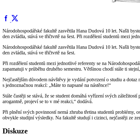
Národohospodářské fakultě zasvětila Hana Dudová 10 let. Našli byste 
den zvládla, stává ve třičtvrtě na šest. Při rozdělení studentů mezi j
Národohospodářské fakultě zasvětila Hana Dudová 10 let. Našli byste 
den zvládla, stává ve třičtvrtě na šest.
Při rozdělení studentů mezi jednotlivé referenty se na Národohospodář
zapamatuji v průběhu druhého semestru. Většinou chodí stále ti stejn
Nejčastějším důvodem návštěvy je vydání potvrzení o studiu a dotaz na
s jednoznačnou reakcí: „Máte to napsané na nástěnce!“
Stále častěji se stává, že se student domáhá vyřízení svých záležitos
arogantně, projeví se to v mé reakci,“ dodává.
Při plnění svých povinností nemá zhruba třetina studentů problémy, ost
obvykle studijní výsledky. Na fakultě studují i cizinci, nejčastěji z
Diskuze