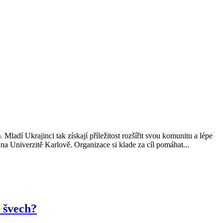
ladí Ukrajinci tak získají příležitost rozšířit svou komunitu a lépe
 Univerzitě Karlově. Organizace si klade za cíl pomáhat...
 švech?