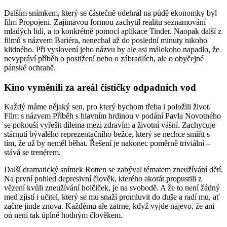
Dalším snímkem, který se částečně odehrál na půdě ekonomky byl
film Propojeni. Zajímavou formou zachytil realitu seznamování
mladých lidí, a to konkrétně pomocí aplikace Tinder. Naopak další z
filmů s názvem Bariéra, nenechal až do poslední minuty nikoho
klidného. Při vyslovení jeho názvu by ale asi málokoho napadlo, že
nevypráví příběh o postižení nebo o zábradlích, ale o obyčejné
pánské ochraně.
Kino vyměnili za areál čističky odpadních vod
Každý máme nějaký sen, pro který bychom třeba i položili život.
Film s názvem Příběh s hlavním hrdinou v podání Pavla Novotného
se pokouší vyřešit dilema mezi zdravím a životní vášní. Zachycuje
stárnutí bývalého reprezentačního bežce, který se nechce smířit s
tím, že už by neměl běhat. Řešení je nakonec poměrně triviální –
stává se trenérem.
Další dramatický snímek Rotten se zabýval tématem zneužívání dětí.
Na první pohled depresivní člověk, kterého akorát propustili z
vězení kvůli zneužívání holčiček, je na svobodě. A že to není žádný
med zjistí i učitel, který se mu snaží promluvit do duše a radí mu, ať
začne jinde znova. Každému ale zatrne, když vyjde najevo, že ani
on není tak úplně hodným člověkem.