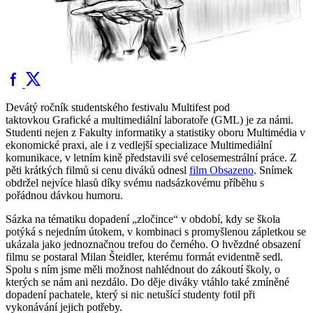
Devátý ročník studentského festivalu Multifest pod
taktovkou Grafické a multimediální laboratoře (GML) je za námi.
Studenti nejen z Fakulty informatiky a statistiky oboru Multimédia v
ekonomické praxi, ale i z vedlejší specializace Multimediální
komunikace, v letním kině představili své celosemestrální práce. Z
pěti krátkých filmů si cenu diváků odnesl
film Obsazeno
. Snímek
obdržel nejvíce hlasů díky svému nadsázkovému příběhu s
pořádnou dávkou humoru.
Sázka na tématiku dopadení „zločince“ v období, kdy se škola
potýká s nejedním útokem, v kombinaci s promyšlenou zápletkou se
ukázala jako jednoznačnou trefou do černého. O hvězdné obsazení
filmu se postaral Milan Šteidler, kterému formát evidentně sedl.
Spolu s ním jsme měli možnost nahlédnout do zákoutí školy, o
kterých se nám ani nezdálo. Do děje diváky vtáhlo také zmíněné
dopadení pachatele, který si nic netušící studenty fotil při
vykonávání jejich potřeby.