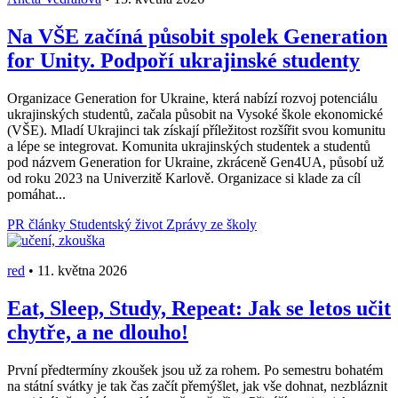
Na VŠE začíná působit spolek Generation
for Unity. Podpoří ukrajinské studenty
Organizace Generation for Ukraine, která nabízí rozvoj potenciálu
ukrajinských studentů, začala působit na Vysoké škole ekonomické
(VŠE). Mladí Ukrajinci tak získají příležitost rozšířit svou komunitu
a lépe se integrovat. Komunita ukrajinských studentek a studentů
pod názvem Generation for Ukraine, zkráceně Gen4UA, působí už
od roku 2023 na Univerzitě Karlově. Organizace si klade za cíl
pomáhat...
PR články
Studentský život
Zprávy ze školy
red
•
11. května 2026
Eat, Sleep, Study, Repeat: Jak se letos učit
chytře, a ne dlouho!
První předtermíny zkoušek jsou už za rohem. Po semestru bohatém
na státní svátky je tak čas začít přemýšlet, jak vše dohnat, nezbláznit