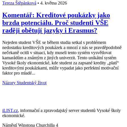
Tereza Štěpánková
•
4. května 2026
Komentář: Kreditové poukázky jako
brzda potenciálu. Proč studenti VŠE
raději obětují jazyky i Erasmus?
Nejeden student VŠE se během studia setkal s problémem
nedostatku kreditových poukázek a mnozí z nás se pravděpodobně
nečekaně ocitli v situaci, kdy museli tento systém vysvětlovat
kamarádům a známým z jiných univerzit. Tento unikátní systém
Vysoké školy ekonomické, kde student za zapsané kredity „platí“
kreditovými poukázkami, může vypadat jako perfektní motivační
faktor pro mladé...
Názory
Studentský život
iLIST.cz
, informační a zpravodajský server studentů Vysoké školy
ekonomické.
Náměstí Winstona Churchilla 4