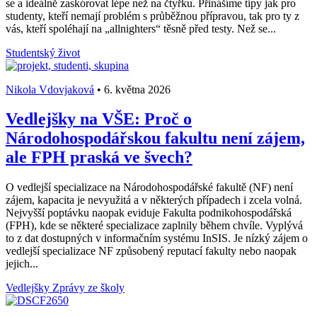
se a ideálně zaskórovat lépe než na čtyřku. Přinášíme tipy jak pro
studenty, kteří nemají problém s průběžnou přípravou, tak pro ty z
vás, kteří spoléhají na „allnighters“ těsně před testy. Než se...
Studentský život
Nikola Vdovjaková
•
6. května 2026
Vedlejšky na VŠE: Proč o
Národohospodářskou fakultu není zájem,
ale FPH praská ve švech?
O vedlejší specializace na Národohospodářské fakultě (NF) není
zájem, kapacita je nevyužitá a v některých případech i zcela volná.
Nejvyšší poptávku naopak eviduje Fakulta podnikohospodářská
(FPH), kde se některé specializace zaplnily během chvíle. Vyplývá
to z dat dostupných v informačním systému InSIS. Je nízký zájem o
vedlejší specializace NF způsobený reputací fakulty nebo naopak
jejich...
Vedlejšky
Zprávy ze školy