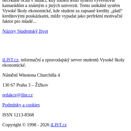
nečekaně ocitli v situaci, kdy museli tento systém vysvětlovat
kamarádům a známým z jiných univerzit. Tento unikátní systém
Vysoké školy ekonomické, kde student za zapsané kredity „platí“
kreditovými poukázkami, může vypadat jako perfektní motivační
faktor pro mladé...
Názory
Studentský život
iLIST.cz
, informační a zpravodajský server studentů Vysoké školy
ekonomické.
Náměstí Winstona Churchilla 4
130 67 Praha 3 – Žižkov
redakce@ilist.cz
Podmínky a cookies
ISSN 1213-8568
Copyright © 1998 - 2026
iLIST.cz