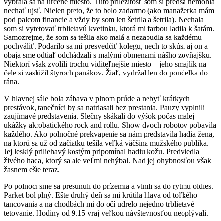
vybrala sa na určené miesto. Túto príležitosť som si predsa nemohla
nechať ujsť. Nielen preto, že to bolo zadarmo (ako manažerka mám
pod palcom financie a vždy by som len šetrila a šetrila). Nechala
som si vytetovať trblietavú kvetinku, ktorá mi farbou ladila k šatám.
Samozrejme, že som sa tešila ako malá a nezabudla sa každému
pochváliť. Podarilo sa mi presvedčiť kolegu, nech to skúsi aj on a
obaja sme odtiaľ odchádzali s malými obmenami nášho zovňajšku.
Niektorí však zvolili trochu viditeľnejšie miesto – jeho smajlík na
čele si zaslúžil štyroch panákov. Žiaľ, vydržal len do pondelka do
rána.
V hlavnej sále bola zábava v plnom prúde a nebyť krátkych
prestávok, tanečníci by sa natriasali bez prestania. Pauzy vyplnili
zaujímavé predstavenia. Slečny skákali do výšok počas malej
ukážky akrobatického rock and rollu. Show dvoch robotov pobavila
každého. Ako polnočné prekvapenie sa nám predstavila hadia žena,
na ktorú sa už od začiatku tešila veľká väčšina mužského publika.
Jej lesklý priliehavý kostým pripomínal hadiu kožu. Predviedla
živého hada, ktorý sa ale veľmi nehýbal. Nad jej ohybnosťou však
žasnem ešte teraz.
Po polnoci sme sa presunuli do prízemia a vlnili sa do rytmu oldies.
Parket bol plný. Ešte druhý deň sa mi krútila hlava od toľkého
tancovania a na chodbách mi do očí udrelo nejedno trblietavé
tetovanie. Hodiny od 9.15 vraj veľkou návštevnosťou neoplývali.