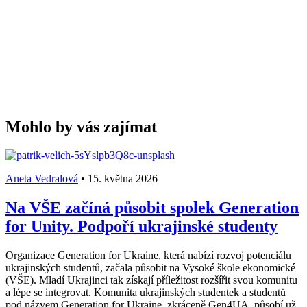
Mohlo by vás zajímat
Aneta Vedralová
•
15. května 2026
Na VŠE začíná působit spolek Generation
for Unity. Podpoří ukrajinské studenty
Organizace Generation for Ukraine, která nabízí rozvoj potenciálu
ukrajinských studentů, začala působit na Vysoké škole ekonomické
(VŠE). Mladí Ukrajinci tak získají příležitost rozšířit svou komunitu
a lépe se integrovat. Komunita ukrajinských studentek a studentů
pod názvem Generation for Ukraine, zkráceně Gen4UA, působí už