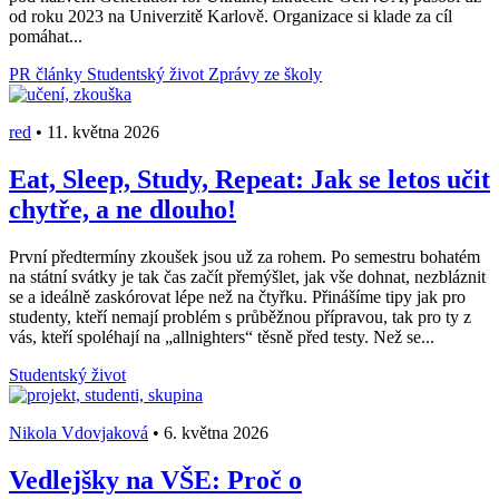
od roku 2023 na Univerzitě Karlově. Organizace si klade za cíl
pomáhat...
PR články
Studentský život
Zprávy ze školy
red
•
11. května 2026
Eat, Sleep, Study, Repeat: Jak se letos učit
chytře, a ne dlouho!
První předtermíny zkoušek jsou už za rohem. Po semestru bohatém
na státní svátky je tak čas začít přemýšlet, jak vše dohnat, nezbláznit
se a ideálně zaskórovat lépe než na čtyřku. Přinášíme tipy jak pro
studenty, kteří nemají problém s průběžnou přípravou, tak pro ty z
vás, kteří spoléhají na „allnighters“ těsně před testy. Než se...
Studentský život
Nikola Vdovjaková
•
6. května 2026
Vedlejšky na VŠE: Proč o