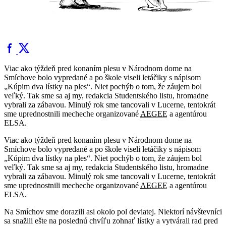
Viac ako týždeň pred konaním plesu v Národnom dome na
Smíchove bolo vypredané a po škole viseli letáčiky s nápisom
„Kúpim dva lístky na ples“. Niet pochýb o tom, že záujem bol
veľký. Tak sme sa aj my, redakcia Studentského listu, hromadne
vybrali za zábavou. Minulý rok sme tancovali v Lucerne, tentokrát
sme uprednostnili mecheche organizované
AEGEE
a agentúrou
ELSA.
Viac ako týždeň pred konaním plesu v Národnom dome na
Smíchove bolo vypredané a po škole viseli letáčiky s nápisom
„Kúpim dva lístky na ples“. Niet pochýb o tom, že záujem bol
veľký. Tak sme sa aj my, redakcia Studentského listu, hromadne
vybrali za zábavou. Minulý rok sme tancovali v Lucerne, tentokrát
sme uprednostnili mecheche organizované
AEGEE
a agentúrou
ELSA.
Na Smíchov sme dorazili asi okolo pol deviatej. Niektorí návštevníci
sa snažili ešte na poslednú chvíľu zohnať lístky a vytvárali rad pred