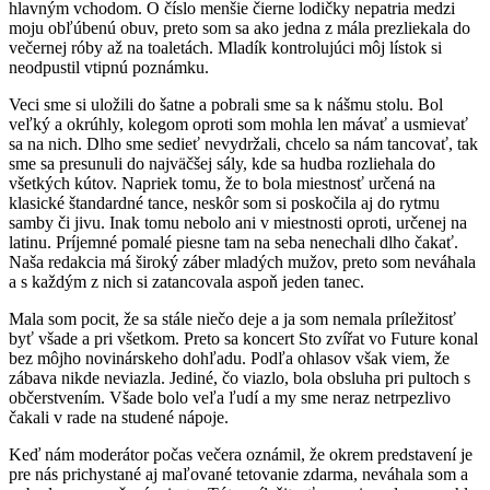
hlavným vchodom. O číslo menšie čierne lodičky nepatria medzi
moju obľúbenú obuv, preto som sa ako jedna z mála prezliekala do
večernej róby až na toaletách. Mladík kontrolujúci môj lístok si
neodpustil vtipnú poznámku.
Veci sme si uložili do šatne a pobrali sme sa k nášmu stolu. Bol
veľký a okrúhly, kolegom oproti som mohla len mávať a usmievať
sa na nich. Dlho sme sedieť nevydržali, chcelo sa nám tancovať, tak
sme sa presunuli do najväčšej sály, kde sa hudba rozliehala do
všetkých kútov. Napriek tomu, že to bola miestnosť určená na
klasické štandardné tance, neskôr som si poskočila aj do rytmu
samby či jivu. Inak tomu nebolo ani v miestnosti oproti, určenej na
latinu. Príjemné pomalé piesne tam na seba nenechali dlho čakať.
Naša redakcia má široký záber mladých mužov, preto som neváhala
a s každým z nich si zatancovala aspoň jeden tanec.
Mala som pocit, že sa stále niečo deje a ja som nemala príležitosť
byť všade a pri všetkom. Preto sa koncert Sto zvířat vo Future konal
bez môjho novinárskeho dohľadu. Podľa ohlasov však viem, že
zábava nikde neviazla. Jediné, čo viazlo, bola obsluha pri pultoch s
občerstvením. Všade bolo veľa ľudí a my sme neraz netrpezlivo
čakali v rade na studené nápoje.
Keď nám moderátor počas večera oznámil, že okrem predstavení je
pre nás prichystané aj maľované tetovanie zdarma, neváhala som a