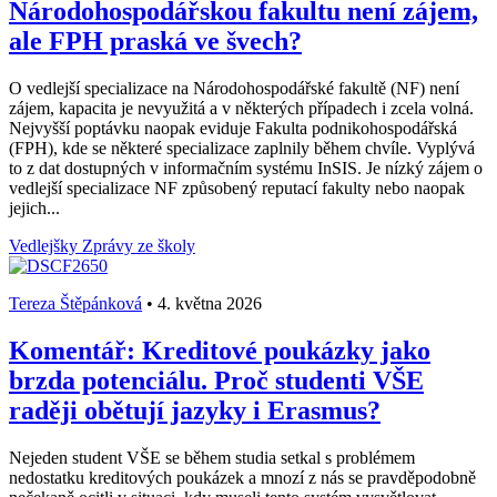
Národohospodářskou fakultu není zájem,
ale FPH praská ve švech?
O vedlejší specializace na Národohospodářské fakultě (NF) není
zájem, kapacita je nevyužitá a v některých případech i zcela volná.
Nejvyšší poptávku naopak eviduje Fakulta podnikohospodářská
(FPH), kde se některé specializace zaplnily během chvíle. Vyplývá
to z dat dostupných v informačním systému InSIS. Je nízký zájem o
vedlejší specializace NF způsobený reputací fakulty nebo naopak
jejich...
Vedlejšky
Zprávy ze školy
Tereza Štěpánková
•
4. května 2026
Komentář: Kreditové poukázky jako
brzda potenciálu. Proč studenti VŠE
raději obětují jazyky i Erasmus?
Nejeden student VŠE se během studia setkal s problémem
nedostatku kreditových poukázek a mnozí z nás se pravděpodobně