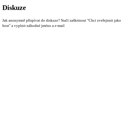
Diskuze
Jak anonymně přispívat do diskuze? Stačí zaškrtnout "Chci zveřejnnit jako
host" a vyplnit náhodné jméno a e-mail