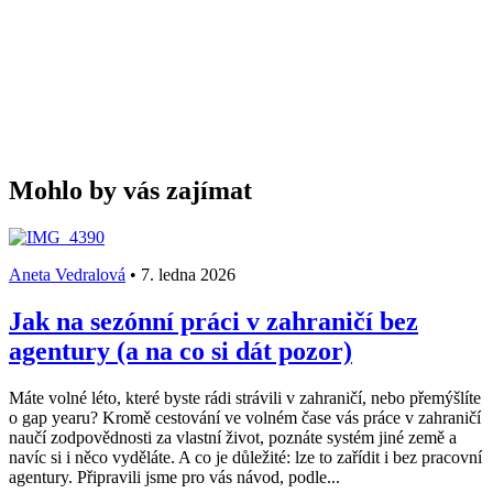
Mohlo by vás zajímat
Aneta Vedralová
•
7. ledna 2026
Jak na sezónní práci v zahraničí bez
agentury (a na co si dát pozor)
Máte volné léto, které byste rádi strávili v zahraničí, nebo přemýšlíte
o gap yearu? Kromě cestování ve volném čase vás práce v zahraničí
naučí zodpovědnosti za vlastní život, poznáte systém jiné země a
navíc si i něco vyděláte. A co je důležité: lze to zařídit i bez pracovní
agentury. Připravili jsme pro vás návod, podle...