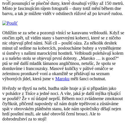
tvoří posunující se písečné duny, které dosahují výšky až 150 metrů.
Místo je fascinujícím rájem fotografů – duny totiž mění během dne
barvu, a tak je můžete vidět v odstínech růžové až po krvavě rudou.
Ohlížím se za sebe a pozoruji vlnící se karavanu velbloudů. Když se
otočím zpět, už vidím stany s barevnými koberci, které se z ničeho
nic objevují před námi. Náš cíl – pouští oáza. Za několik desítek
minut už sedíme na kobercích, posloucháme bubny a vyměňujeme
si úsměvy s našimi marockými hostiteli. Velbloudi polehávají kolem
a u našeho stolu se objevují první dobroty. „Maroko … is good?“
ptá se mě další mladík lámanou angličtinou, netušíc, že spolu se
domluvíme i francouzsky. Masové kuličky v pálivé omáčce se
zeleninou pronikavě voní a okamžitě se přidávají na seznam
výborných jídel, která jsme v
Maroku
měli šanci ochutnat.
Hvězdy se třpytí na nebi, hudba stále hraje a já si připadám jako
v pohádce z Tisíce a jedné noci. A víte, jaká je další mýlka týkající
se pouště? Že v ní údajně neprší. Během noci zvládneme zmoknout
čtyřikrát, přičemž naposledy už nám dojde trpělivost a zůstáváme
spát v obrovském plátěném stanu, kde nám společníky dělají nejen
hrdí pouštní muži, ale také obrovští černí brouci. Ale to
dobrodružství za to stojí!