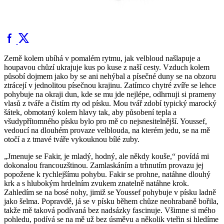
Země kolem ubíhá v pomalém rytmu, jak velbloud našlapuje a
houpavou chůzí ukrajuje kus po kuse z naší cesty. Vzduch kolem
působí dojmem jako by se ani nehýbal a písečné duny se na obzoru
ztrácejí v jednolitou písečnou krajinu. Zatímco chytré zvíře se lehce
pohybuje na okraji dun, kde se mu jde nejlépe, odhrnuji si prameny
vlasů z tváře a čistím rty od písku. Mou tvář zdobí typický marocký
šátek, obmotaný kolem hlavy tak, aby působení tepla a
všudypřítomného písku bylo pro mě co nejsnesitelnější. Youssef,
vedoucí na dlouhém provaze velblouda, na kterém jedu, se na mě
otočí a z tmavé tváře vykouknou bílé zuby.
„Jmenuje se Fakir, je mladý, hodný, ale někdy kouše,“ povídá mi
dokonalou francouzštinou. Zamlaskáním a trhnutím provazu jej
popožene k rychlejšímu pohybu. Fakir se prohne, natáhne dlouhý
krk a s hlubokým hrdelním zvukem znatelně natáhne krok.
Zahledím se na bosé nohy, jimiž se Youssef pohybuje v písku ladně
jako šelma. Popravdě, já se v písku během chůze neohrabaně bořila,
takže mě taková podívaná bez nadsázky fascinuje. Všimne si mého
pohledu, podívá se na mě už bez úsměvu a několik vteřin si hledíme