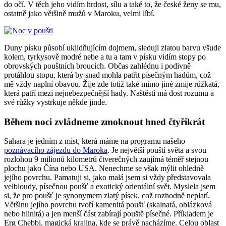
do očí. V těch jeho vidím hrdost, sílu a také to, že české ženy se mu,
ostatně jako většině mužů v Maroku, velmi líbí.
Duny písku působí uklidňujícím dojmem, sleduji zlatou barvu všude
kolem, tyrkysově modré nebe a tu a tam v písku vidím stopy po
obrovských pouštních broucích. Občas zahlédnu i podivně
protáhlou stopu, která by snad mohla patřit písečným hadům, což
mě vždy naplní obavou. Žije zde totiž také mimo jiné zmije růžkatá,
která patří mezi nejnebezpečnější hady. Naštěstí má dost rozumu a
své růžky vystrkuje někde jinde.
Během noci zvládneme zmoknout hned čtyřikrát
Sahara je jedním z míst, která máme na programu našeho
poznávacího zájezdu do Maroka
. Je největší pouští světa a svou
rozlohou 9 milionů kilometrů čtverečných zaujímá téměř stejnou
plochu jako Čína nebo USA. Nenechme se však mýlit ohledně
jejího povrchu. Pamatuji si, jako malá jsem si vždy představovala
velbloudy, písečnou poušť a exotický orientální svět. Myslela jsem
si, že pro poušť je synonymem zlatý písek, což rozhodně neplatí.
Většinu jejího povrchu tvoří kamenitá poušť (skalnatá, oblázková
nebo hlinitá) a jen menší část zabírají pouště písečné. Příkladem je
Erg Chebbi, magická krajina, kde se právě nacházíme. Celou oblast