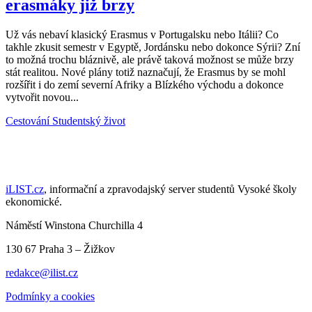
erasmáky již brzy
Už vás nebaví klasický Erasmus v Portugalsku nebo Itálii? Co
takhle zkusit semestr v Egyptě, Jordánsku nebo dokonce Sýrii? Zní
to možná trochu bláznivě, ale právě taková možnost se může brzy
stát realitou. Nové plány totiž naznačují, že Erasmus by se mohl
rozšířit i do zemí severní Afriky a Blízkého východu a dokonce
vytvořit novou...
Cestování
Studentský život
iLIST.cz
, informační a zpravodajský server studentů Vysoké školy
ekonomické.
Náměstí Winstona Churchilla 4
130 67 Praha 3 – Žižkov
redakce@ilist.cz
Podmínky a cookies