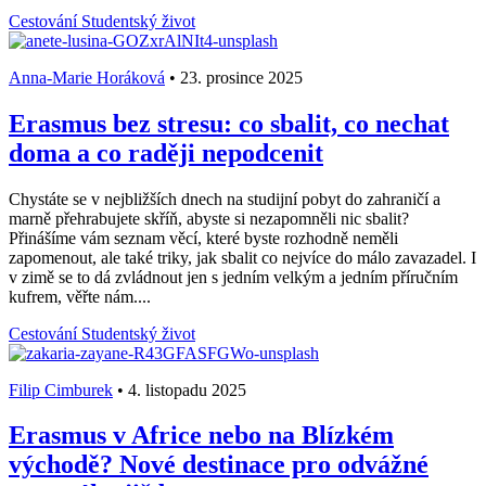
Cestování
Studentský život
Anna-Marie Horáková
•
23. prosince 2025
Erasmus bez stresu: co sbalit, co nechat
doma a co raději nepodcenit
Chystáte se v nejbližších dnech na studijní pobyt do zahraničí a
marně přehrabujete skříň, abyste si nezapomněli nic sbalit?
Přinášíme vám seznam věcí, které byste rozhodně neměli
zapomenout, ale také triky, jak sbalit co nejvíce do málo zavazadel. I
v zimě se to dá zvládnout jen s jedním velkým a jedním příručním
kufrem, věřte nám....
Cestování
Studentský život
Filip Cimburek
•
4. listopadu 2025
Erasmus v Africe nebo na Blízkém
východě? Nové destinace pro odvážné