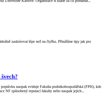
 Univerzitě Karlově. Organizace si klade za cíl pomáhat...
ideálně zaskórovat lépe než na čtyřku. Přinášíme tipy jak pro
 švech?
šší poptávku naopak eviduje Fakulta podnikohospodářská (FPH), kde
zace NF způsobený reputací fakulty nebo naopak jejich...