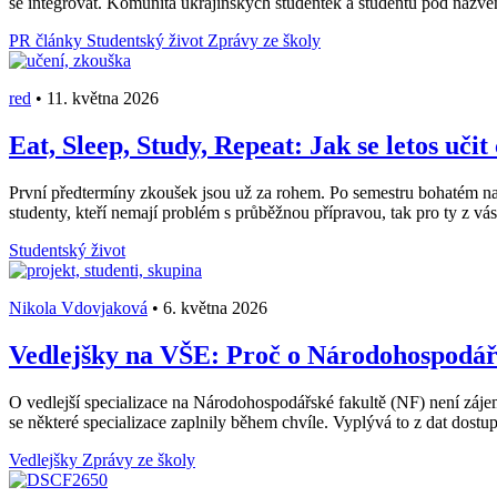
se integrovat. Komunita ukrajinských studentek a studentů pod názv
PR články
Studentský život
Zprávy ze školy
red
•
11. května 2026
Eat, Sleep, Study, Repeat: Jak se letos učit
První předtermíny zkoušek jsou už za rohem. Po semestru bohatém na stá
studenty, kteří nemají problém s průběžnou přípravou, tak pro ty z vás, 
Studentský život
Nikola Vdovjaková
•
6. května 2026
Vedlejšky na VŠE: Proč o Národohospodářs
O vedlejší specializace na Národohospodářské fakultě (NF) není záje
se některé specializace zaplnily během chvíle. Vyplývá to z dat dost
Vedlejšky
Zprávy ze školy