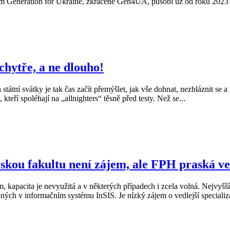
em Generation for Ukraine, zkráceně Gen4UA, působí už od roku 2023 na
 chytře, a ne dlouho!
tní svátky je tak čas začít přemýšlet, jak vše dohnat, nezbláznit se a 
kteří spoléhají na „allnighters“ těsně před testy. Než se...
kou fakultu není zájem, ale FPH praská ve
m, kapacita je nevyužitá a v některých případech i zcela volná. Nejvy
upných v informačním systému InSIS. Je nízký zájem o vedlejší speciali