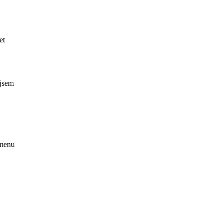
et
 jsem
omenu