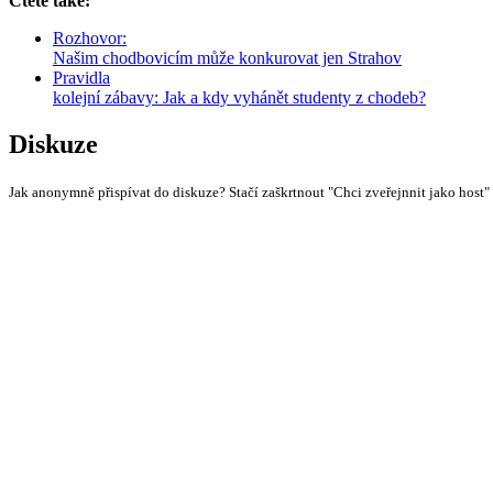
Čtěte také:
Rozhovor:
Našim chodbovicím může konkurovat jen Strahov
Pravidla
kolejní zábavy: Jak a kdy vyhánět studenty z chodeb?
Diskuze
Jak anonymně přispívat do diskuze? Stačí zaškrtnout "Chci zveřejnnit jako host"