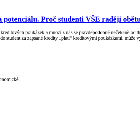
potenciálu. Proč studenti VŠE raději obětu
 kreditových poukázek a mnozí z nás se pravděpodobně nečekaně ocitli
de student za zapsané kredity „platí“ kreditovými poukázkami, může vy
konomické.