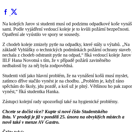
Na kolejích Jarov si studenti musí od podzimu odpadkové koše vynáš
sami. Podle vyjádření vedoucí koleje je to kvůli požární bezpečnosti.
Opatření ale vyústilo ve spory se sousedy.
Z chodeb koleje zmizely pytle na odpadky, které stály u výtahů. „Na
základě Vyhlášky o technických podmínkách požární ochrany staveb
nechala z chodeb odstranit pytle na odpad,“ říká vedoucí koleje Jarov
III.F Hana Novotná s tím, že v případě požárů zaviněného
nedbalostí by za něj byla zodpovědná.
Studenti vidí jako hlavní problém, že na vynášení košů musí myslet,
zatímco dříve stačilo vynést je na chodbu. „Problém je, když ráno
spěchám do školy, jdu pozdě, a koš už je plný. Většinou ho pak zap
vynést,“ říká studentka Hanka.
Zástupci kolejní rady upozorňují také na hygienické problémy.
Chcete se dočíst více? Kupte si nové číslo Studentského
listu. V prodeji je již v pondělí 25. února na obvyklých místech a
nově také v menze AV Gastro.