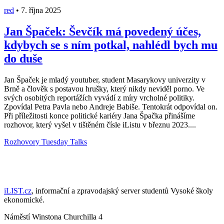
red
•
7. října 2025
Jan Špaček: Ševčík má povedený účes,
kdybych se s ním potkal, nahlédl bych mu
do duše
Jan Špaček je mladý youtuber, student Masarykovy univerzity v
Brně a člověk s postavou hrušky, který nikdy neviděl porno. Ve
svých osobitých reportážích vyvádí z míry vrcholné politiky.
Zpovídal Petra Pavla nebo Andreje Babiše. Tentokrát odpovídal on.
Při příležitosti konce politické kariéry Jana Špačka přinášíme
rozhovor, který vyšel v tištěném čísle iListu v březnu 2023....
Rozhovory
Tuesday Talks
iLIST.cz
, informační a zpravodajský server studentů Vysoké školy
ekonomické.
Náměstí Winstona Churchilla 4