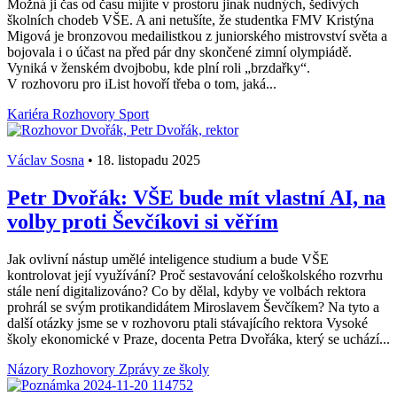
Možná ji čas od času míjíte v prostoru jinak nudných, šedivých
školních chodeb VŠE. A ani netušíte, že studentka FMV Kristýna
Migová je bronzovou medailistkou z juniorského mistrovství světa a
bojovala i o účast na před pár dny skončené zimní olympiádě.
Vyniká v ženském dvojbobu, kde plní roli „brzdařky“.
V rozhovoru pro iList hovoří třeba o tom, jaká...
Kariéra
Rozhovory
Sport
Václav Sosna
•
18. listopadu 2025
Petr Dvořák: VŠE bude mít vlastní AI, na
volby proti Ševčíkovi si věřím
Jak ovlivní nástup umělé inteligence studium a bude VŠE
kontrolovat její využívání? Proč sestavování celoškolského rozvrhu
stále není digitalizováno? Co by dělal, kdyby ve volbách rektora
prohrál se svým protikandidátem Miroslavem Ševčíkem? Na tyto a
další otázky jsme se v rozhovoru ptali stávajícího rektora Vysoké
školy ekonomické v Praze, docenta Petra Dvořáka, který se uchází...
Názory
Rozhovory
Zprávy ze školy