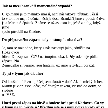
Jak to mezi brankáři momentálně vypadá?
U gólmanů je to malinko snažší, není nás takovej přetlak. Těžší
to v tomhle mají útočníci, těch je dost. Brankáři jsme v podstatě dva,
já a Martin Štěpánek. Známe se už asi osm let, ještě z doby, když
jsme
spolu působili na Kladně.
Do přípravného zápasu tedy nastoupíte oba dva?
Jo, tam se rozhodne, který z nás nastoupí jako jednička na
Hokejovou
bitvu. Do zápasu s ČZU nastoupíme oba, každý odehraje půlku
zápasu. Na
Zemědělku si věříme, jsou hratelní, už jsme je zvládli porazit.
Ty jsi v týmu jak dlouho?
Od letošního března, přišel jsem akorát v době Akademických her.
Martin je v družstvu déle, teď čtvrtým rokem, vlastně od doby, co
studuje
na VŠE.
Hned první zápas na bitvě a budete hrát proti Karlovce. Co vy
v týmu na to, věříte si? Předtím jste se s nimi potkali vždy až ve