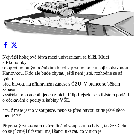
Největší hokejová bitva mezi univerzitami se blíží. Kluci
z Ekonomky
se oproti minulým ročníkům hned v prvním kole utkají s obávanou
Karlovkou. Kdo ale bude chytat, ještě není jisté, rozhodne se až
týden
před bitvou, na přípravném zápase s ČZU. V brance se během
zápasu
vystřídají oba adepti, jeden z nich, Filip Lejsek, se s iListem podělil
o očekávání a pocity z kabiny VŠE.
**Už máte jasno v soupisce, nebo se před bitvou bude ještě něco
měnit? **
Přípravný zápas nám ukáže finální soupisku na bitvu, takže všichni
co se jí chtějí účastnit, mají šanci ukázat, co v nich je.