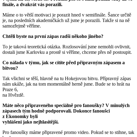
finále, a dvakrát vás porazili.
Máme o to větší motivaci je porazit hned v semifinále. Šance určitě
je, na posledních akademičkách už jsme je porazili. Takže si na ně
samozřejmě věříme.
Chtěli byste na první zápas radši někoho jiného?
To je taková teoretická otázka. Rozlosování jsme nemohli ovlivnit,
dostali jsme Karlovku a prostě si věříme, chceme přes ně postoupit.
Co nálada v týmu, jak se cítíte před přípravným zápasem a
bitvou?
Tak všichni se těší, hlavně na tu Hokejovou bitvu. Přípravný zápas
nám ukáže, jak na tom momentálně herně jsme. Bude se to hrát na
Praze 6,
na Hvězdě.
Máte něco připraveného speciálně pro fanoušky? V minulých
zápasech tým hodně podporovali. Dokonce fanoušci
z Ekonomky byli
vyhlášeni jako nejhlasitější.
Pro fanoušky máme připravené promo video. Pokud se to stihne, tak