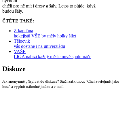
bychom
chtěli pro ně mít i dresy a šály. Letos to půjde, když
budou šály.
ČTĚTE TAKÉ:
Z kapitána
hokejistů VŠE by měly holky šílet
Tělocvik
vás dostane i na univerziádu
VAŠE
LIGA nabízí každý měsíc nové spoluhráče
Diskuze
Jak anonymně přispívat do diskuze? Stačí zaškrtnout "Chci zveřejnnit jako
host" a vyplnit náhodné jméno a e-mail