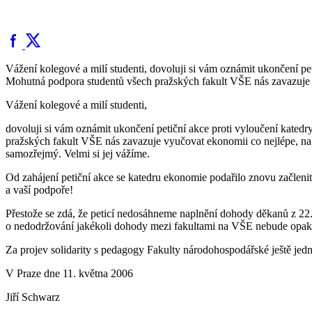
Vážení kolegové a milí studenti, dovoluji si vám oznámit ukončení 
Mohutná podpora studentů všech pražských fakult VŠE nás zavazuje v
Vážení kolegové a milí studenti,
dovoluji si vám oznámit ukončení petiční akce proti vyloučení kat
pražských fakult VŠE nás zavazuje vyučovat ekonomii co nejlépe, n
samozřejmý. Velmi si jej vážíme.
Od zahájení petiční akce se katedru ekonomie podařilo znovu začlenit
a vaší podpoře!
Přestože se zdá, že peticí nedosáhneme naplnění dohody děkanů z 22
o nedodržování jakékoli dohody mezi fakultami na VŠE nebude opako
Za projev solidarity s pedagogy Fakulty národohospodářské ještě jedno
V Praze dne 11. května 2006
Jiří Schwarz