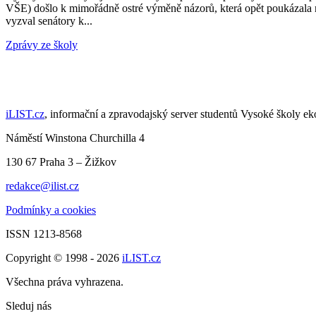
VŠE) došlo k mimořádně ostré výměně názorů, která opět poukázala
vyzval senátory k...
Zprávy ze školy
iLIST.cz
, informační a zpravodajský server studentů Vysoké školy e
Náměstí Winstona Churchilla 4
130 67 Praha 3 – Žižkov
redakce@ilist.cz
Podmínky a cookies
ISSN 1213-8568
Copyright © 1998 - 2026
iLIST.cz
Všechna práva vyhrazena.
Sleduj nás