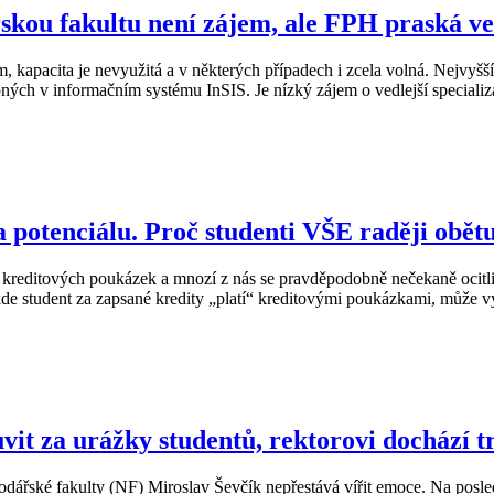
kou fakultu není zájem, ale FPH praská ve
m, kapacita je nevyužitá a v některých případech i zcela volná. Nejvy
upných v informačním systému InSIS. Je nízký zájem o vedlejší speciali
potenciálu. Proč studenti VŠE raději obětu
 kreditových poukázek a mnozí z nás se pravděpodobně nečekaně ocitli
de student za zapsané kredity „platí“ kreditovými poukázkami, může vy
it za urážky studentů, rektorovi dochází tr
podářské fakulty (NF) Miroslav Ševčík nepřestává vířit emoce. Na p