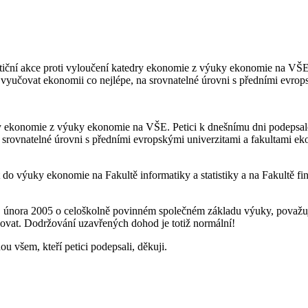
petiční akce proti vyloučení katedry ekonomie z výuky ekonomie na VŠ
yučovat ekonomii co nejlépe, na srovnatelné úrovni s předními evrop
edry ekonomie z výuky ekonomie na VŠE. Petici k dnešnímu dni podeps
a srovnatelné úrovni s předními evropskými univerzitami a fakultami
 do výuky ekonomie na Fakultě informatiky a statistiky a na Fakultě f
. února 2005 o celoškolně povinném společném základu výuky, považuje
vat. Dodržování uzavřených dohod je totiž normální!
u všem, kteří petici podepsali, děkuji.