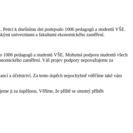
E. Petici k dnešnímu dni podepsalo 1006 pedagogů a studentů VŠE.
skými univerzitami a fakultami ekonomického zaměření.
alo 1006 pedagogů a studentů VŠE. Mohutná podpora studentů všech
 ekonomického zaměření. Váš projev podpory nepovažujeme za
inancí a účetnictví. Za tento úspěch nepochybně vděčíme také vám
me ji za úspěšnou. Věříme, že příště se smutný příběh