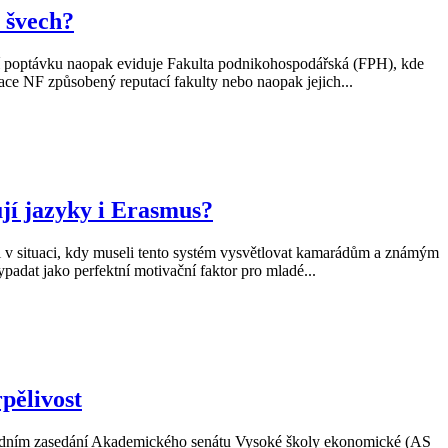
 švech?
šší poptávku naopak eviduje Fakulta podnikohospodářská (FPH), kde
zace NF způsobený reputací fakulty nebo naopak jejich...
jí jazyky i Erasmus?
 v situaci, kdy museli tento systém vysvětlovat kamarádům a známým
padat jako perfektní motivační faktor pro mladé...
pělivost
osledním zasedání Akademického senátu Vysoké školy ekonomické (AS