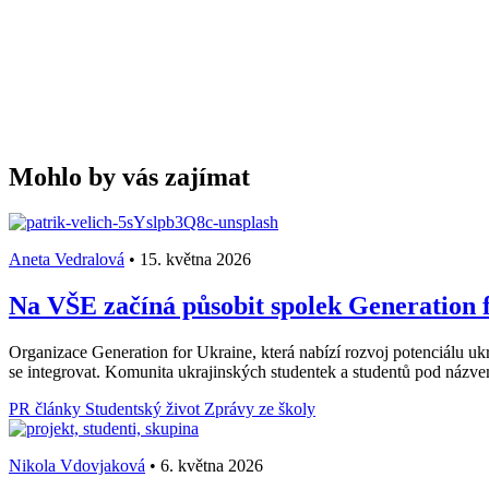
Mohlo by vás zajímat
Aneta Vedralová
•
15. května 2026
Na VŠE začíná působit spolek Generation f
Organizace Generation for Ukraine, která nabízí rozvoj potenciálu ukr
se integrovat. Komunita ukrajinských studentek a studentů pod názv
PR články
Studentský život
Zprávy ze školy
Nikola Vdovjaková
•
6. května 2026