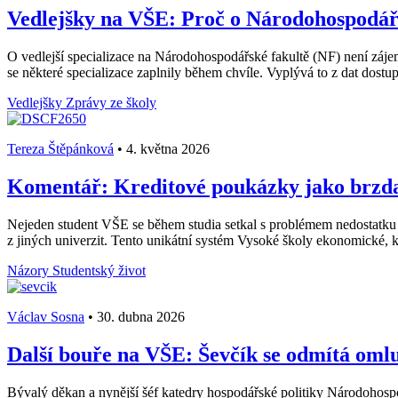
Vedlejšky na VŠE: Proč o Národohospodářs
O vedlejší specializace na Národohospodářské fakultě (NF) není záje
se některé specializace zaplnily během chvíle. Vyplývá to z dat dost
Vedlejšky
Zprávy ze školy
Tereza Štěpánková
•
4. května 2026
Komentář: Kreditové poukázky jako brzda 
Nejeden student VŠE se během studia setkal s problémem nedostatku
z jiných univerzit. Tento unikátní systém Vysoké školy ekonomické, k
Názory
Studentský život
Václav Sosna
•
30. dubna 2026
Další bouře na VŠE: Ševčík se odmítá omluv
Bývalý děkan a nynější šéf katedry hospodářské politiky Národohos