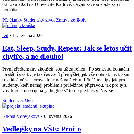
od roku 2023 na Univerzitě Karlově. Organizace si klade za cíl
pomáhat...
PR články
Studentský život
Zprávy ze školy
red
•
11. května 2026
Eat, Sleep, Study, Repeat: Jak se letos učit
chytře, a ne dlouho!
První předtermíny zkoušek jsou už za rohem. Po semestru bohatém
na státní svátky je tak čas začít přemýšlet, jak vše dohnat, nezbláznit
se a ideálně zaskórovat lépe než na čtyřku. Přinášíme tipy jak pro
studenty, kteří nemají problém s průběžnou přípravou, tak pro ty z
vás, kteří spoléhají na „allnighters“ těsně před testy. Než se...
Studentský život
Nikola Vdovjaková
•
6. května 2026
Vedlejšky na VŠE: Proč o