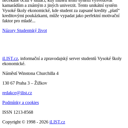
nečekaně ocitli v situaci, kdy museli tento systém vysvětlovat
kamarádům a známým z jiných univerzit. Tento unikátní systém
Vysoké školy ekonomické, kde student za zapsané kredity „platí“
kreditovými poukázkami, může vypadat jako perfektní motivační
faktor pro mladé...
Názory
Studentský život
iLIST.cz
, informační a zpravodajský server studentů Vysoké školy
ekonomické.
Náměstí Winstona Churchilla 4
130 67 Praha 3 – Žižkov
redakce@ilist.cz
Podmínky a cookies
ISSN 1213-8568
Copyright © 1998 - 2026
iLIST.cz