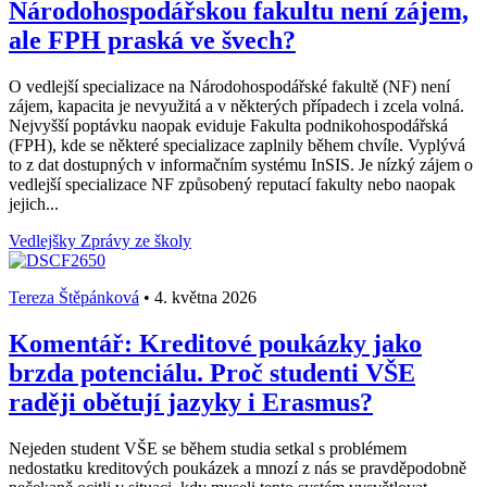
Národohospodářskou fakultu není zájem,
ale FPH praská ve švech?
O vedlejší specializace na Národohospodářské fakultě (NF) není
zájem, kapacita je nevyužitá a v některých případech i zcela volná.
Nejvyšší poptávku naopak eviduje Fakulta podnikohospodářská
(FPH), kde se některé specializace zaplnily během chvíle. Vyplývá
to z dat dostupných v informačním systému InSIS. Je nízký zájem o
vedlejší specializace NF způsobený reputací fakulty nebo naopak
jejich...
Vedlejšky
Zprávy ze školy
Tereza Štěpánková
•
4. května 2026
Komentář: Kreditové poukázky jako
brzda potenciálu. Proč studenti VŠE
raději obětují jazyky i Erasmus?
Nejeden student VŠE se během studia setkal s problémem
nedostatku kreditových poukázek a mnozí z nás se pravděpodobně