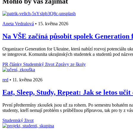
Mohlo by vás zajímat
Aneta Vedralová
•
15. května 2026
Na VŠE začíná působit spolek Generation f
Organizace Generation for Ukraine, která nabízí rozvoj potenciálu ukr
se integrovat. Komunita ukrajinských studentek a studentů pod názv
PR články
Studentský život
Zprávy ze školy
red
•
11. května 2026
Eat, Sleep, Study, Repeat: Jak se letos učit
První předtermíny zkoušek jsou už za rohem. Po semestru bohatém na stá
studenty, kteří nemají problém s průběžnou přípravou, tak pro ty z vás, 
Studentský život