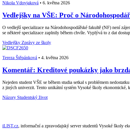
Nikola Vdovjaková
•
6. května 2026
Vedlejšky na VŠE: Proč o Národohospodářs
O vedlejší specializace na Národohospodářské fakultě (NF) není záje
se některé specializace zaplnily během chvíle. Vyplývá to z dat dost
Vedlejšky
Zprávy ze školy
Tereza Štěpánková
•
4. května 2026
Komentář: Kreditové poukázky jako brzda 
Nejeden student VŠE se během studia setkal s problémem nedostatku
z jiných univerzit. Tento unikátní systém Vysoké školy ekonomické, k
Názory
Studentský život
iLIST.cz
, informační a zpravodajský server studentů Vysoké školy e