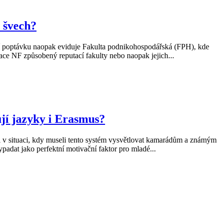
 švech?
šší poptávku naopak eviduje Fakulta podnikohospodářská (FPH), kde
zace NF způsobený reputací fakulty nebo naopak jejich...
jí jazyky i Erasmus?
 v situaci, kdy museli tento systém vysvětlovat kamarádům a známým
padat jako perfektní motivační faktor pro mladé...