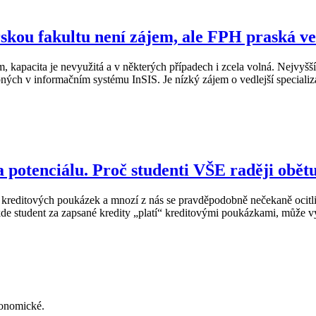
kou fakultu není zájem, ale FPH praská ve
m, kapacita je nevyužitá a v některých případech i zcela volná. Nejvy
upných v informačním systému InSIS. Je nízký zájem o vedlejší speciali
potenciálu. Proč studenti VŠE raději obětu
 kreditových poukázek a mnozí z nás se pravděpodobně nečekaně ocitli
de student za zapsané kredity „platí“ kreditovými poukázkami, může vy
konomické.