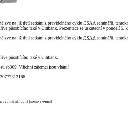
ě zve na již třetí setkání z pravidelného cyklu
CSAA
seminářů, tentok
íve působícího také v Citibank. Prezentace se uskuteční v pondělí 5. k
ě zve na již třetí setkání z pravidelného cyklu
CSAA
seminářů, tentokr
říve působícího také v Citibank.
sti sb309. Všichni zájemci jsou vítáni!
+420777312166
 a vyplnit náhodné jméno a e-mail