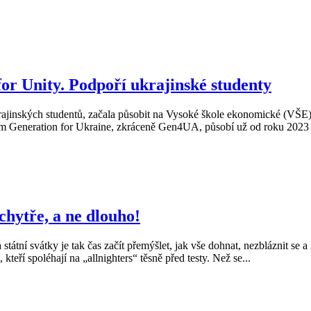
or Unity. Podpoří ukrajinské studenty
ajinských studentů, začala působit na Vysoké škole ekonomické (VŠE). M
em Generation for Ukraine, zkráceně Gen4UA, působí už od roku 2023 na
 chytře, a ne dlouho!
tní svátky je tak čas začít přemýšlet, jak vše dohnat, nezbláznit se a 
kteří spoléhají na „allnighters“ těsně před testy. Než se...