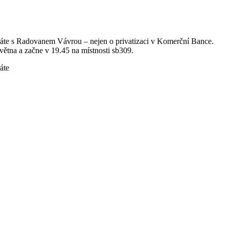
ráte s Radovanem Vávrou – nejen o privatizaci v Komerční Bance.
větna a začne v 19.45 na místnosti sb309.
áte