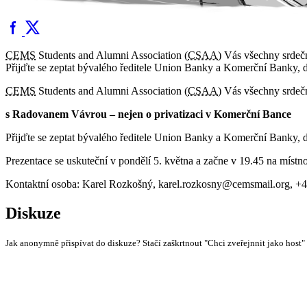
CEMS
Students and Alumni Association (
CSAA
) Vás všechny srdečn
Přijďte se zeptat bývalého ředitele Union Banky a Komerční Banky, dř
CEMS
Students and Alumni Association (
CSAA
) Vás všechny srdečn
s Radovanem Vávrou – nejen o privatizaci v Komerční Bance
Přijďte se zeptat bývalého ředitele Union Banky a Komerční Banky, d
Prezentace se uskuteční v pondělí 5. května a začne v 19.45 na místno
Kontaktní osoba: Karel Rozkošný, karel.rozkosny@cemsmail.org, 
Diskuze
Jak anonymně přispívat do diskuze? Stačí zaškrtnout "Chci zveřejnnit jako host"