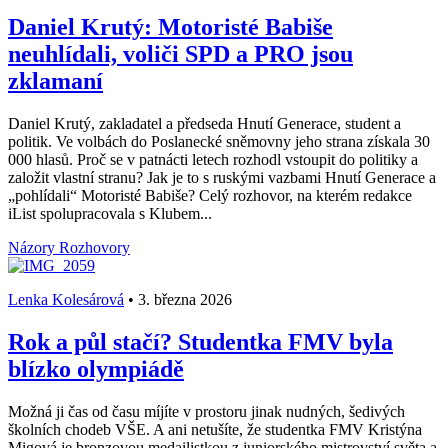
Daniel Krutý: Motoristé Babiše
neuhlídali, voliči SPD a PRO jsou
zklamaní
Daniel Krutý, zakladatel a předseda Hnutí Generace, student a
politik. Ve volbách do Poslanecké sněmovny jeho strana získala 30
000 hlasů. Proč se v patnácti letech rozhodl vstoupit do politiky a
založit vlastní stranu? Jak je to s ruskými vazbami Hnutí Generace a
„pohlídali“ Motoristé Babiše? Celý rozhovor, na kterém redakce
iList spolupracovala s Klubem...
Názory
Rozhovory
Lenka Kolesárová
•
3. března 2026
Rok a půl stačí? Studentka FMV byla
blízko olympiádě
Možná ji čas od času míjíte v prostoru jinak nudných, šedivých
školních chodeb VŠE. A ani netušíte, že studentka FMV Kristýna
Migová je bronzovou medailistkou z juniorského mistrovství světa a