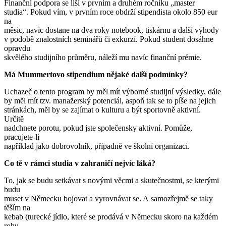
Finanční podpora se liší v prvním a druhém ročníku „master
studia“. Pokud vím, v prvním roce obdrží stipendista okolo 850 eur
na
měsíc, navíc dostane na dva roky notebook, tiskárnu a další výhody
v podobě znalostních seminářů či exkurzí. Pokud student dosáhne
opravdu
skvělého studijního průměru, náleží mu navíc finanční prémie.
Má Mummertovo stipendium nějaké další podmínky?
Uchazeč o tento program by měl mít výborné studijní výsledky, dále
by měl mít tzv. manažerský potenciál, aspoň tak se to píše na jejich
stránkách, měl by se zajímat o kulturu a být sportovně aktivní.
Určitě
nadchnete porotu, pokud jste společensky aktivní. Pomůže,
pracujete-li
například jako dobrovolník, případně ve školní organizaci.
Co tě v rámci studia v zahraničí nejvíc láká?
To, jak se budu setkávat s novými věcmi a skutečnostmi, se kterými
budu
muset v Německu bojovat a vyrovnávat se. A samozřejmě se taky
těším na
kebab (turecké jídlo, které se prodává v Německu skoro na každém
rohu,