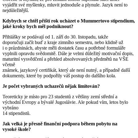
vyjádřit své myšlenky, mluvit jednoduše a plynule. Jazyk není to
nejdůležitější.
Kdybych se chtěl příští rok ucházet o Mummertovo stipendium,
jaké kroky bych měl podniknout?
Přihlášky se podávají od 1. září do 30. listopadu, takže
doporučuji začít buď z kraje zimního semestru, nebo klidně už
i o prázdninách, abyste měli dostatek času a potřebné formuláře
vyplnili opravdu svědomitě. Dále je velmi důležitý motivační dopis,
maturitní vysvědčení a přehled absolvovaných předmětů na VŠE
včetně
známek, jazykový certifikát, který ale není nutný, a případně další
dokumenty, které by podpořily váš postup do dalšího kola.
Je počet vybraných uchazečů nějak limitován?
Teoreticky je místo pro 23 studentů z většiny zemí střední a
východní Evropy a bývalé Jugoslávie. Ale pokud vím, letos bylo
vybráno
14 stipendistů.
Jak velká je přesně finanční podpora během pobytu na
vysoké škole?