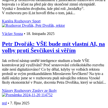
bojovala i o účast na před pár dny skončené zimní olympiádě.
Vyniká v ženském dvojbobu, kde plní roli „brzdařky“.
V rozhovoru pro iList hovoří třeba o tom, jaká...
Kariéra
Rozhovory
Sport
Václav Sosna
•
18. listopadu 2025
Petr Dvořák: VŠE bude mít vlastní AI, na
volby proti Ševčíkovi si věřím
Jak ovlivní nástup umělé inteligence studium a bude VŠE
kontrolovat její využívání? Proč sestavování celoškolského rozvrhu
stále není digitalizováno? Co by dělal, kdyby ve volbách rektora
prohrál se svým protikandidátem Miroslavem Ševčíkem? Na tyto a
další otázky jsme se v rozhovoru ptali stávajícího rektora Vysoké
školy ekonomické v Praze, docenta Petra Dvořáka, který se uchází...
Názory
Rozhovory
Zprávy ze školy
red
•
7. října 2025