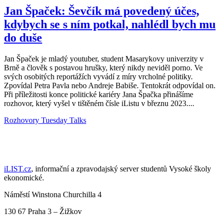
Jan Špaček: Ševčík má povedený účes,
kdybych se s ním potkal, nahlédl bych mu
do duše
Jan Špaček je mladý youtuber, student Masarykovy univerzity v
Brně a člověk s postavou hrušky, který nikdy neviděl porno. Ve
svých osobitých reportážích vyvádí z míry vrcholné politiky.
Zpovídal Petra Pavla nebo Andreje Babiše. Tentokrát odpovídal on.
Při příležitosti konce politické kariéry Jana Špačka přinášíme
rozhovor, který vyšel v tištěném čísle iListu v březnu 2023....
Rozhovory
Tuesday Talks
iLIST.cz
, informační a zpravodajský server studentů Vysoké školy
ekonomické.
Náměstí Winstona Churchilla 4
130 67 Praha 3 – Žižkov