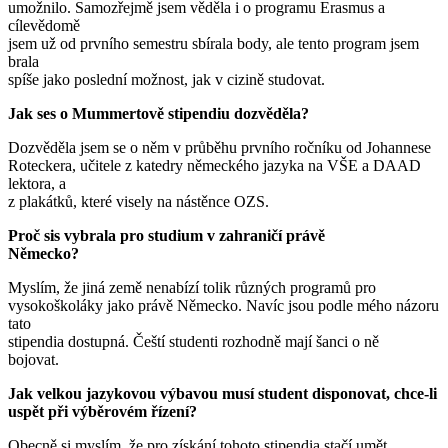
umožnilo. Samozřejmě jsem věděla i o programu Erasmus a
cílevědomě
jsem už od prvního semestru sbírala body, ale tento program jsem
brala
spíše jako poslední možnost, jak v cizině studovat.
Jak ses o Mummertově stipendiu dozvěděla?
Dozvěděla jsem se o něm v průběhu prvního ročníku od Johannese
Roteckera, učitele z katedry německého jazyka na VŠE a DAAD
lektora, a
z plakátků, které visely na nástěnce OZS.
Proč sis vybrala pro studium v zahraničí právě
Německo?
Myslím, že jiná země nenabízí tolik různých programů pro
vysokoškoláky jako právě Německo. Navíc jsou podle mého názoru
tato
stipendia dostupná. Čeští studenti rozhodně mají šanci o ně
bojovat.
Jak velkou jazykovou výbavou musí student disponovat, chce-li
uspět při výběrovém řízení?
Obecně si myslím, že pro získání tohoto stipendia stačí umět