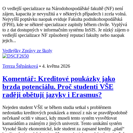
O vedlejší specializace na Národohospodářské fakultě (NF) není
zájem, kapacita je nevyužitá a v některých případech i zcela volná.
Nejvyšší poptávku naopak eviduje Fakulta podnikohospodářská
(FPH), kde se některé specializace zaplnily během chvíle. Vyplývá
to z dat dostupných v informačním systému InSIS. Je nízký zájem o
vedlejší specializace NF způsobený reputací fakulty nebo naopak
jejich...
Vedlejšky
Zprávy ze školy
Tereza Štěpánková
•
4. května 2026
Komentář: Kreditové poukázky jako
brzda potenciálu. Proč studenti VŠE
raději obětují jazyky i Erasmus?
Nejeden student VŠE se během studia setkal s problémem
nedostatku kreditových poukázek a mnozí z nás se pravděpodobně
nečekaně ocitli v situaci, kdy museli tento systém vysvětlovat
kamarádům a známým z jiných univerzit. Tento unikátní systém
Vysoké školy ekonomické, kde student za zapsané kredity „platí“