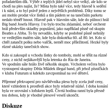
pořadatelům dík. Výběr z teplých jídel nebyl sice velký, ale kdo se
chodí na ples najíst, že? Místa bylo také více, tedy hlavně k sedění
i k stání, a to byl právě jeden z největších problémů. Díky tomu se
asi mohlo prodat více lístků a tím pádem se na tanečním parketu
nedalo téměř hnout. Hlavně pak v hlavním sále, kde do půlnoci hrál
Big band Josefa Hlavsy. I to bylo trochu zklamání, neboť orchestr
hrál především skladby populární, jako například písně od skupin
Beatles a Abba. To by nevadilo, kdyby se podobné písně nehrály
ve vedlejším malém sále, kde byla diskotéka 60. až 80. let. Kdo si
chtěl zatančit polku nebo valčík, neměl moc příležitostí. Hezké byly
různé ukázky tanečních show.
Kdo si zakoupil u vchodu lístky do tomboly, mohl se těšit na různé
ceny, z nichž nejlákavější byla letenka do Ria de Janeira.
Ve spodním sále hrálo živě několik skupin. Vrcholem večera bylo
vystoupení skupiny Děda Mládek illegal band, při jehož písničkách
v klubu Futurum si kdekdo zavzpomínal na své dětství.
Příjemné překvapení pro návštěvníka plesu byly zcela jistě ceny,
které vzhledem k prostředí akce byly relativně nízké. I doba konání
byla ve srovnání s loňskem lepší. Čtvrtá hodina ranní byla přesně
tou dobou, kdy je vhodné plesové veselí ukončit.
Diskuze