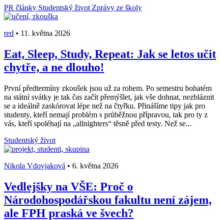
PR články
Studentský život
Zprávy ze školy
red
•
11. května 2026
Eat, Sleep, Study, Repeat: Jak se letos učit
chytře, a ne dlouho!
První předtermíny zkoušek jsou už za rohem. Po semestru bohatém
na státní svátky je tak čas začít přemýšlet, jak vše dohnat, nezbláznit
se a ideálně zaskórovat lépe než na čtyřku. Přinášíme tipy jak pro
studenty, kteří nemají problém s průběžnou přípravou, tak pro ty z
vás, kteří spoléhají na „allnighters“ těsně před testy. Než se...
Studentský život
Nikola Vdovjaková
•
6. května 2026
Vedlejšky na VŠE: Proč o
Národohospodářskou fakultu není zájem,
ale FPH praská ve švech?