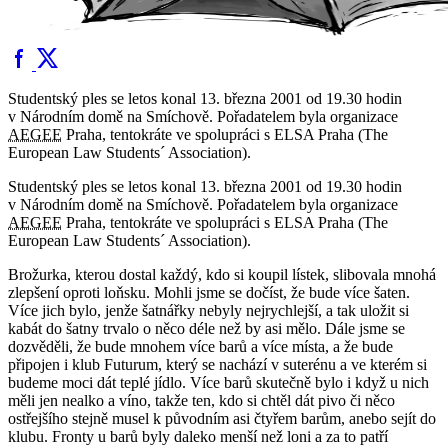
Studentský ples se letos konal 13. března 2001 od 19.30 hodin
v Národním domě na Smíchově. Pořadatelem byla organizace
AEGEE
Praha, tentokráte ve spolupráci s ELSA Praha (The
European Law Students´ Association).
Studentský ples se letos konal 13. března 2001 od 19.30 hodin
v Národním domě na Smíchově. Pořadatelem byla organizace
AEGEE
Praha, tentokráte ve spolupráci s ELSA Praha (The
European Law Students´ Association).
Brožurka, kterou dostal každý, kdo si koupil lístek, slibovala mnohá
zlepšení oproti loňsku. Mohli jsme se dočíst, že bude více šaten.
Více jich bylo, jenže šatnářky nebyly nejrychlejší, a tak uložit si
kabát do šatny trvalo o něco déle než by asi mělo. Dále jsme se
dozvěděli, že bude mnohem více barů a více místa, a že bude
připojen i klub Futurum, který se nachází v suterénu a ve kterém si
budeme moci dát teplé jídlo. Více barů skutečně bylo i když u nich
měli jen nealko a víno, takže ten, kdo si chtěl dát pivo či něco
ostřejšího stejně musel k původním asi čtyřem barům, anebo sejít do
klubu. Fronty u barů byly daleko menší než loni a za to patří