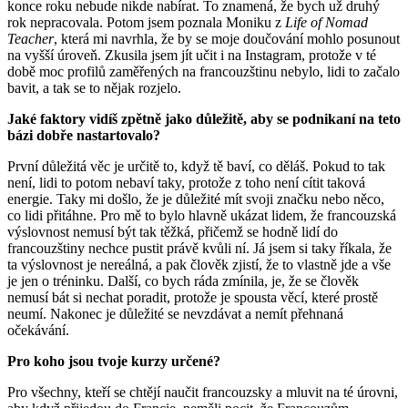
konce roku nebude nikde nabírat. To znamená, že bych už druhý
rok nepracovala. Potom jsem poznala Moniku z
Life of Nomad
Teacher
, která mi navrhla, že by se moje doučování mohlo posunout
na vyšší úroveň. Zkusila jsem jít učit i na Instagram, protože v té
době moc profilů zaměřených na francouzštinu nebylo, lidi to začalo
bavit, a tak se to nějak rozjelo.
Jaké faktory vidíš zpětně jako důležitě, aby se podnikaní na teto
bázi dobře nastartovalo?
První důležitá věc je určitě to, když tě baví, co děláš. Pokud to tak
není, lidi to potom nebaví taky, protože z toho není cítit taková
energie. Taky mi došlo, že je důležité mít svoji značku nebo něco,
co lidi přitáhne. Pro mě to bylo hlavně ukázat lidem, že francouzská
výslovnost nemusí být tak těžká, přičemž se hodně lidí do
francouzštiny nechce pustit právě kvůli ní. Já jsem si taky říkala, že
ta výslovnost je nereálná, a pak člověk zjistí, že to vlastně jde a vše
je jen o tréninku. Další, co bych ráda zmínila, je, že se člověk
nemusí bát si nechat poradit, protože je spousta věcí, které prostě
neumí. Nakonec je důležité se nevzdávat a nemít přehnaná
očekávání.
Pro koho jsou tvoje kurzy určené?
Pro všechny, kteří se chtějí naučit francouzsky a mluvit na té úrovni,