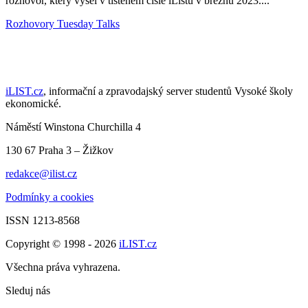
rozhovor, který vyšel v tištěném čísle iListu v březnu 2023....
Rozhovory
Tuesday Talks
iLIST.cz
, informační a zpravodajský server studentů Vysoké školy
ekonomické.
Náměstí Winstona Churchilla 4
130 67 Praha 3 – Žižkov
redakce@ilist.cz
Podmínky a cookies
ISSN 1213-8568
Copyright © 1998 - 2026
iLIST.cz
Všechna práva vyhrazena.
Sleduj nás