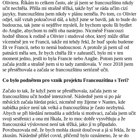
Oliviera. Říkám to celkem často, ale já jsem se francouzštinu nikdy
učit nechtěla. Přišla mi strašně těžká, takže byť se ráda učím cizí
jazyky, francouzštinu jsem nikdy v plánu neměla. Po tom, co Olivier
odjel, náš vztah pokračoval dál, a když jsme se bavili, jak to bude do
budoucna, tak jsme si nejdříve mysleli, že bychom spolu šli bydlet
do Anglie, abychom to měli oba nastejno. Nicméně Francouzi
hodně tíhnou k rodině a Olivier i studoval obor, který může dělat
víceméně jen ve Francii, takže mi tehdy řekl, že buď spolu budeme
žít ve Francii, nebo to nemá budoucnost. A protože já jsem už od
patnácti měla sen, že bych chtěla žít v zahraničí, bylo mi v ten
moment jedno, jestli to byla Francie nebo Anglie. Potom jsem sem
začala jezdit a strašně jsem si to tady zamilovala. V roce 2018 jsem
se přestěhovala a začala se francouzštinu seriózně učit.
Co bylo podnětem pro vznik projektu Francouzština s Teri?
Začalo to tak, že když jsem se přestěhovala, začala jsem se
francouzštinu učit hodně intenzivně. Následně jsem si po pár
měsících začala hledat práci, nicméně my žijeme v Nantes, kde
nabídka práce není tak velká a francouzština je často nezbytná.
Abych se při hledání nenudila a udržela si motivaci, začala jsem učit
svoji sestřenici a ona mi říkala, že to moc dobře vysvětluju a že
francouzská výslovnost není tak těžká, jako jí to připadalo.
Povzbuzovala mě, že bych mohla zkusit doučovat a já si řekla, že to
zkusím. Následně přišel covid, přičemž bylo oznámeno, že se do