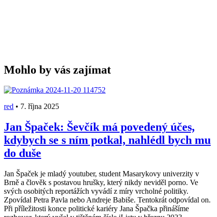
Mohlo by vás zajímat
red
•
7. října 2025
Jan Špaček: Ševčík má povedený účes,
kdybych se s ním potkal, nahlédl bych mu
do duše
Jan Špaček je mladý youtuber, student Masarykovy univerzity v
Brně a člověk s postavou hrušky, který nikdy neviděl porno. Ve
svých osobitých reportážích vyvádí z míry vrcholné politiky.
Zpovídal Petra Pavla nebo Andreje Babiše. Tentokrát odpovídal on.
Při příležitosti konce politické kariéry Jana Špačka přinášíme