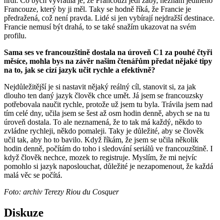
hrdí. Co bych vyvrátila je, že Francouzi jedí žáby, neznám jediného
Francouze, který by ji měl. Taky se hodně říká, že Francie je
předražená, což není pravda. Lidé si jen vybírají nejdražší destinace.
Francie nemusí být drahá, to se také snažím ukazovat na svém
profilu.
Sama ses ve francouzštině dostala na úroveň C1 za pouhé čtyři
měsíce, mohla bys na závěr našim čtenářům předat nějaké tipy
na to, jak se cizí jazyk učit rychle a efektivně?
Nejdůležitější je si nastavit nějaký reálný cíl, stanovit si, za jak
dlouho ten daný jazyk člověk chce umět. Já jsem se francouzsky
potřebovala naučit rychle, protože už jsem tu byla. Trávila jsem nad
tím celé dny, učila jsem se šest až osm hodin denně, abych se na tu
úroveň dostala. To ale neznamená, že to tak má každý, někdo to
zvládne rychleji, někdo pomaleji. Taky je důležité, aby se člověk
učil tak, aby ho to bavilo. Když říkám, že jsem se učila několik
hodin denně, počítám do toho i sledování seriálů ve francouzštině. I
když člověk nechce, mozek to registruje. Myslím, že mi nejvíc
pomohlo si jazyk naposlouchat, důležité je nezapomenout, že každá
malá věc se počítá.
Foto: archiv Terezy Riou du Cosquer
Diskuze