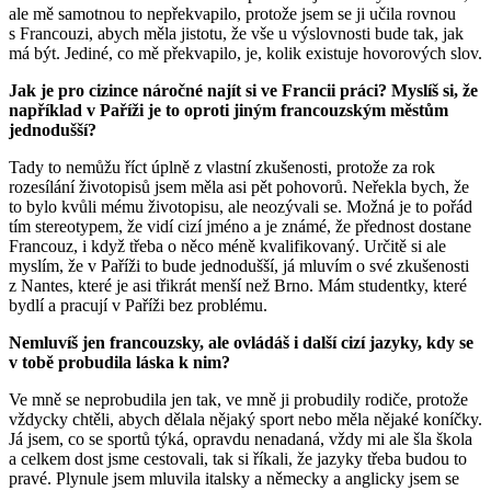
ale mě samotnou to nepřekvapilo, protože jsem se ji učila rovnou
s Francouzi, abych měla jistotu, že vše u výslovnosti bude tak, jak
má být. Jediné, co mě překvapilo, je, kolik existuje hovorových slov.
Jak je pro cizince náročné najít si ve Francii práci? Myslíš si, že
například v Paříži je to oproti jiným francouzským městům
jednodušší?
Tady to nemůžu říct úplně z vlastní zkušenosti, protože za rok
rozesílání životopisů jsem měla asi pět pohovorů. Neřekla bych, že
to bylo kvůli mému životopisu, ale neozývali se. Možná je to pořád
tím stereotypem, že vidí cizí jméno a je známé, že přednost dostane
Francouz, i když třeba o něco méně kvalifikovaný. Určitě si ale
myslím, že v Paříži to bude jednodušší, já mluvím o své zkušenosti
z Nantes, které je asi třikrát menší než Brno. Mám studentky, které
bydlí a pracují v Paříži bez problému.
Nemluvíš jen francouzsky, ale ovládáš i další cizí jazyky, kdy se
v tobě probudila láska k nim?
Ve mně se neprobudila jen tak, ve mně ji probudily rodiče, protože
vždycky chtěli, abych dělala nějaký sport nebo měla nějaké koníčky.
Já jsem, co se sportů týká, opravdu nenadaná, vždy mi ale šla škola
a celkem dost jsme cestovali, tak si říkali, že jazyky třeba budou to
pravé. Plynule jsem mluvila italsky a německy a anglicky jsem se