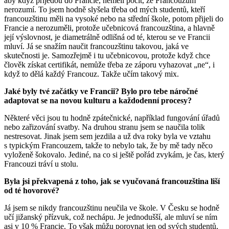
aby když přijedou do Francie, neměli pocit, že Francouzům
nerozumí. To jsem hodně slyšela třeba od mých studentů, kteří
francouzštinu měli na vysoké nebo na střední škole, potom přijeli do
Francie a nerozuměli, protože učebnicová francouzština, a hlavně
její výslovnost, je diametrálně odlišná od té, kterou se ve Francii
mluví. Já se snažím naučit francouzštinu takovou, jaká ve
skutečnosti je. Samozřejmě i tu učebnicovou, protože když chce
člověk získat certifikát, nemůže třeba ze záporu vyhazovat „ne“, i
když to dělá každý Francouz. Takže učím takový mix.
Jaké byly tvé začátky ve Francii? Bylo pro tebe náročné
adaptovat se na novou kulturu a každodenní procesy?
Některé věci jsou tu hodně zpátečnické, například fungování úřadů
nebo zařizování svatby. Na druhou stranu jsem se naučila tolik
nestresovat. Jinak jsem sem jezdila a už dva roky byla ve vztahu
s typickým Francouzem, takže to nebylo tak, že by mě tady něco
vyloženě šokovalo. Jediné, na co si ještě pořád zvykám, je čas, který
Francouzi tráví u stolu.
Byla jsi překvapená z toho, jak se vyučovaná francouzština liší
od té hovorové?
Já jsem se nikdy francouzštinu neučila ve škole. V Česku se hodně
učí jižanský přízvuk, což nechápu. Je jednodušší, ale mluví se ním
asi v 10 % Francie. To však můžu porovnat jen od svých studentů,