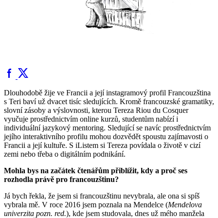
Dlouhodobě žije ve Francii a její instagramový profil Francouzština
s Teri baví už dvacet tisíc sledujících. Kromě francouzské gramatiky,
slovní zásoby a výslovnosti, kterou Tereza Riou du Cosquer
vyučuje prostřednictvím online kurzů, studentům nabízí i
individuální jazykový mentoring. Sledující se navíc prostřednictvím
jejího interaktivního profilu mohou dozvědět spoustu zajímavosti o
Francii a její kultuře. S iListem si Tereza povídala o životě v cizí
zemi nebo třeba o digitálním podnikání.
Mohla bys na začátek čtenářům přiblížit, kdy a proč ses
rozhodla právě pro francouzštinu?
Já bych řekla, že jsem si francouzštinu nevybrala, ale ona si spíš
vybrala mě. V roce 2016 jsem poznala na Mendelce (
Mendelova
univerzita pozn. red.
), kde jsem studovala, dnes už mého manžela