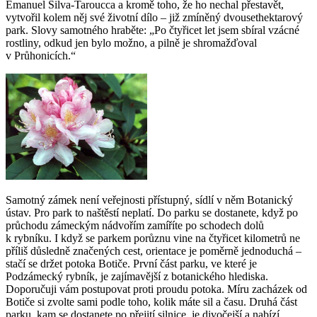
Emanuel Silva-Taroucca a kromě toho, že ho nechal přestavět,
vytvořil kolem něj své životní dílo – již zmíněný dvousethektarový
park. Slovy samotného hraběte: „Po čtyřicet let jsem sbíral vzácné
rostliny, odkud jen bylo možno, a pilně je shromažďoval
v Průhonicích.“
Samotný zámek není veřejnosti přístupný, sídlí v něm Botanický
ústav. Pro park to naštěstí neplatí. Do parku se dostanete, když po
průchodu zámeckým nádvořím zamíříte po schodech dolů
k rybníku. I když se parkem porůznu vine na čtyřicet kilometrů ne
příliš důsledně značených cest, orientace je poměrně jednoduchá –
stačí se držet potoka Botiče. První část parku, ve které je
Podzámecký rybník, je zajímavější z botanického hlediska.
Doporučuji vám postupovat proti proudu potoka. Míru zacházek od
Botiče si zvolte sami podle toho, kolik máte sil a času. Druhá část
parku, kam se dostanete po přejití silnice, je divočejší a nabízí