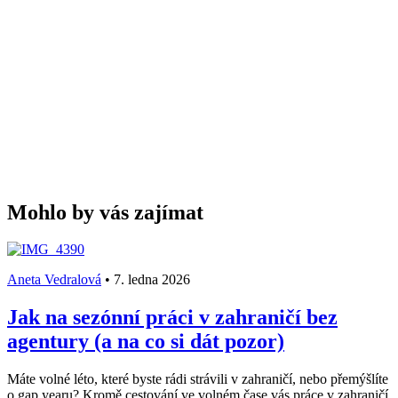
Mohlo by vás zajímat
Aneta Vedralová
•
7. ledna 2026
Jak na sezónní práci v zahraničí bez
agentury (a na co si dát pozor)
Máte volné léto, které byste rádi strávili v zahraničí, nebo přemýšlíte
o gap yearu? Kromě cestování ve volném čase vás práce v zahraničí