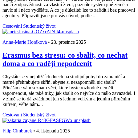
naučí zodpovědnosti za vlastní život, poznáte systém jiné země a
navíc si i něco vyděláte. A co je důležité: lze to zařídit i bez pracovní
agentury. Připravili jsme pro vás návod, podle...
Cestování
Studentský život
Anna-Marie Horáková
•
23. prosince 2025
Erasmus bez stresu: co sbalit, co nechat
doma a co raději nepodcenit
Chystáte se v nejbližších dnech na studijní pobyt do zahraničí a
marně přehrabujete skříň, abyste si nezapomněli nic sbalit?
Přinášíme vám seznam věcí, které byste rozhodně neměli
zapomenout, ale také triky, jak sbalit co nejvíce do málo zavazadel. I
v zimě se to dá zvládnout jen s jedním velkým a jedním příručním
kufrem, věřte nám....
Cestování
Studentský život
Filip Cimburek
•
4. listopadu 2025