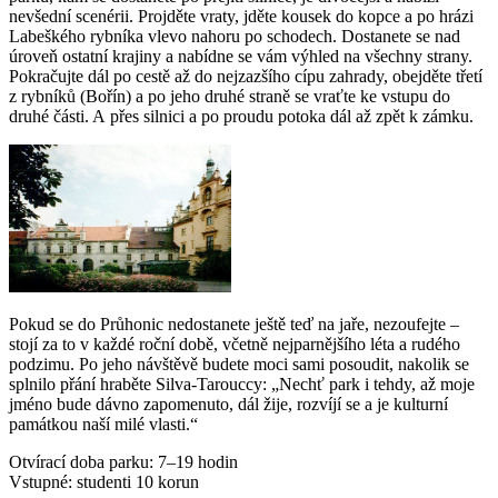
nevšední scenérii. Projděte vraty, jděte kousek do kopce a po hrázi
Labeškého rybníka vlevo nahoru po schodech. Dostanete se nad
úroveň ostatní krajiny a nabídne se vám výhled na všechny strany.
Pokračujte dál po cestě až do nejzazšího cípu zahrady, obejděte třetí
z rybníků (Bořín) a po jeho druhé straně se vraťte ke vstupu do
druhé části. A přes silnici a po proudu potoka dál až zpět k zámku.
Pokud se do Průhonic nedostanete ještě teď na jaře, nezoufejte –
stojí za to v každé roční době, včetně nejparnějšího léta a rudého
podzimu. Po jeho návštěvě budete moci sami posoudit, nakolik se
splnilo přání hraběte Silva-Tarouccy: „Nechť park i tehdy, až moje
jméno bude dávno zapomenuto, dál žije, rozvíjí se a je kulturní
památkou naší milé vlasti.“
Otvírací doba parku: 7–19 hodin
Vstupné: studenti 10 korun