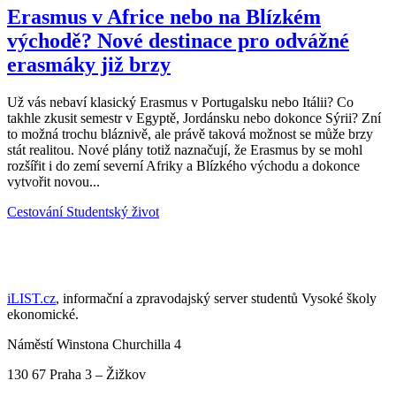
Erasmus v Africe nebo na Blízkém
východě? Nové destinace pro odvážné
erasmáky již brzy
Už vás nebaví klasický Erasmus v Portugalsku nebo Itálii? Co
takhle zkusit semestr v Egyptě, Jordánsku nebo dokonce Sýrii? Zní
to možná trochu bláznivě, ale právě taková možnost se může brzy
stát realitou. Nové plány totiž naznačují, že Erasmus by se mohl
rozšířit i do zemí severní Afriky a Blízkého východu a dokonce
vytvořit novou...
Cestování
Studentský život
iLIST.cz
, informační a zpravodajský server studentů Vysoké školy
ekonomické.
Náměstí Winstona Churchilla 4
130 67 Praha 3 – Žižkov