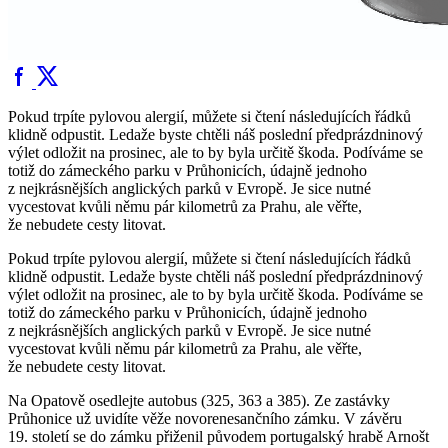
Pokud trpíte pylovou alergií, můžete si čtení následujících řádků
klidně odpustit. Ledaže byste chtěli náš poslední předprázdninový
výlet odložit na prosinec, ale to by byla určitě škoda. Podíváme se
totiž do zámeckého parku v Průhonicích, údajně jednoho
z nejkrásnějších anglických parků v Evropě. Je sice nutné
vycestovat kvůli němu pár kilometrů za Prahu, ale věřte,
že nebudete cesty litovat.
Pokud trpíte pylovou alergií, můžete si čtení následujících řádků
klidně odpustit. Ledaže byste chtěli náš poslední předprázdninový
výlet odložit na prosinec, ale to by byla určitě škoda. Podíváme se
totiž do zámeckého parku v Průhonicích, údajně jednoho
z nejkrásnějších anglických parků v Evropě. Je sice nutné
vycestovat kvůli němu pár kilometrů za Prahu, ale věřte,
že nebudete cesty litovat.
Na Opatově osedlejte autobus (325, 363 a 385). Ze zastávky
Průhonice už uvidíte věže novorenesančního zámku. V závěru
19. století se do zámku přiženil původem portugalský hrabě Arnošt