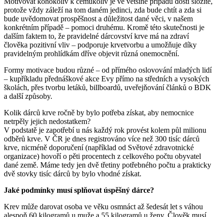
Motivovat kohokoliv k čemukoliv je ve většině případů dosti složité,
protože vždy záleží na tom daném jedinci, zda bude chtít a zda si
bude uvědomovat prospěšnost a důležitost dané věci, v našem
konkrétním případě – pomoci druhému. Kromě této skutečnosti je
dalším faktem to, že pravidelné dárcovství krve má na zdraví
člověka pozitivní vliv – podporuje krvetvorbu a umožňuje díky
pravidelným prohlídkám dříve objevit různá onemocnění.
Formy motivace budou různé – od přímého oslovování mladých lidí
– kupříkladu přednáškové akce Evy přímo na středních a vysokých
školách, přes tvorbu letáků, billboardů, uveřejňování článků o BDK
a další způsoby.
Kolik dárců krve ročně by bylo potřeba získat, aby nemocnice
netrpěly jejich nedostatkem?
V podstatě je zapotřebí u nás každý rok provést kolem půl milionu
odběrů krve. V ČR je dnes registrováno více než 300 tisíc dárců
krve, nicméně doporučení (například od Světové zdravotnické
organizace) hovoří o pěti procentech z celkového počtu obyvatel
dané země. Máme tedy jen dvě třetiny potřebného počtu a prakticky
dvě stovky tisíc dárců by bylo vhodné získat.
Jaké podmínky musí splňovat úspěšný dárce?
Krev může darovat osoba ve věku osmnáct až šedesát let s váhou
alespoň 60 kilogramů u muže a 55 kilogramů u ženy. Člověk musí