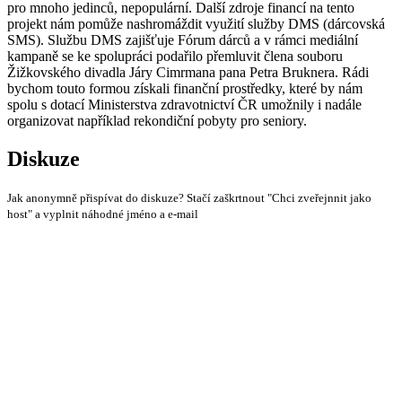
pro mnoho jedinců, nepopulární. Další zdroje financí na tento
projekt nám pomůže nashromáždit využití služby DMS (dárcovská
SMS). Službu DMS zajišťuje Fórum dárců a v rámci mediální
kampaně se ke spolupráci podařilo přemluvit člena souboru
Žižkovského divadla Járy Cimrmana pana Petra Bruknera. Rádi
bychom touto formou získali finanční prostředky, které by nám
spolu s dotací Ministerstva zdravotnictví ČR umožnily i nadále
organizovat například rekondiční pobyty pro seniory.
Diskuze
Jak anonymně přispívat do diskuze? Stačí zaškrtnout "Chci zveřejnnit jako
host" a vyplnit náhodné jméno a e-mail