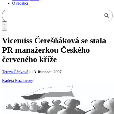
O redakci
Vicemiss Čerešňáková se stala
PR manažerkou Českého
červeného kříže
Tereza Čápková
•
13. listopadu 2007
Kariéra
Rozhovory