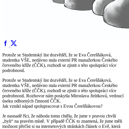
Protože se Studentský list dozvěděl, že se Eva Čerešňáková,
studentka VŠE, nedávno stala externí PR manažerkou Českého
červeného kříže (ČČK), rozhodl se zjistit o této spolupráci více
podrobností.
Protože se Studentský list dozvěděl, že se Eva Čerešňáková,
studentka VŠE, nedávno stala externí PR manažerkou Českého
červeného kříže (ČČK), rozhodl se zjistit o této spolupráci více
podrobností. Rozhovor nám poskytla Miroslava Jirůtková, vedoucí
úseku odborných činností ČČK.
Jak vznikl nápad spolupracovat s Evou Čerešňákovou?
Je nasnadě říci, že náhoda tomu chtěla, že jsme v pravou chvíli
„byli“ na pravém místě. V případě ČČK to znamená, že jsme měli
možnost přečíst si na internetových stránkách článek o Evě, která