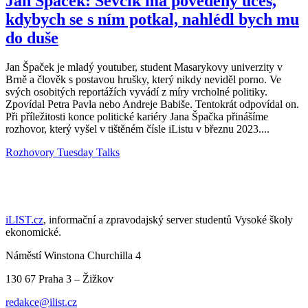
Jan Špaček: Ševčík má povedený účes,
kdybych se s ním potkal, nahlédl bych mu
do duše
Jan Špaček je mladý youtuber, student Masarykovy univerzity v
Brně a člověk s postavou hrušky, který nikdy neviděl porno. Ve
svých osobitých reportážích vyvádí z míry vrcholné politiky.
Zpovídal Petra Pavla nebo Andreje Babiše. Tentokrát odpovídal on.
Při příležitosti konce politické kariéry Jana Špačka přinášíme
rozhovor, který vyšel v tištěném čísle iListu v březnu 2023....
Rozhovory
Tuesday Talks
iLIST.cz
, informační a zpravodajský server studentů Vysoké školy
ekonomické.
Náměstí Winstona Churchilla 4
130 67 Praha 3 – Žižkov
redakce@ilist.cz