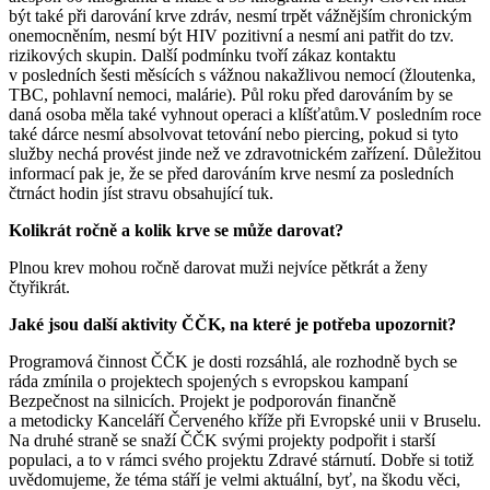
být také při darování krve zdráv, nesmí trpět vážnějším chronickým
onemocněním, nesmí být HIV pozitivní a nesmí ani patřit do tzv.
rizikových skupin. Další podmínku tvoří zákaz kontaktu
v posledních šesti měsících s vážnou nakažlivou nemocí (žloutenka,
TBC, pohlavní nemoci, malárie). Půl roku před darováním by se
daná osoba měla také vyhnout operaci a klíšťatům.V posledním roce
také dárce nesmí absolvovat tetování nebo piercing, pokud si tyto
služby nechá provést jinde než ve zdravotnickém zařízení. Důležitou
informací pak je, že se před darováním krve nesmí za posledních
čtrnáct hodin jíst stravu obsahující tuk.
Kolikrát ročně a kolik krve se může darovat?
Plnou krev mohou ročně darovat muži nejvíce pětkrát a ženy
čtyřikrát.
Jaké jsou další aktivity ČČK, na které je potřeba upozornit?
Programová činnost ČČK je dosti rozsáhlá, ale rozhodně bych se
ráda zmínila o projektech spojených s evropskou kampaní
Bezpečnost na silnicích. Projekt je podporován finančně
a metodicky Kanceláří Červeného kříže při Evropské unii v Bruselu.
Na druhé straně se snaží ČČK svými projekty podpořit i starší
populaci, a to v rámci svého projektu Zdravé stárnutí. Dobře si totiž
uvědomujeme, že téma stáří je velmi aktuální, byť, na škodu věci,