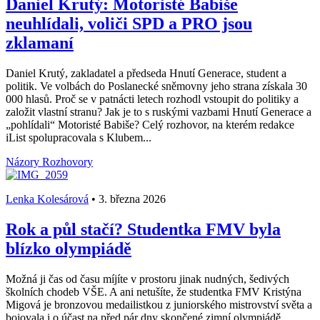
Daniel Krutý: Motoristé Babiše
neuhlídali, voliči SPD a PRO jsou
zklamaní
Daniel Krutý, zakladatel a předseda Hnutí Generace, student a
politik. Ve volbách do Poslanecké sněmovny jeho strana získala 30
000 hlasů. Proč se v patnácti letech rozhodl vstoupit do politiky a
založit vlastní stranu? Jak je to s ruskými vazbami Hnutí Generace a
„pohlídali“ Motoristé Babiše? Celý rozhovor, na kterém redakce
iList spolupracovala s Klubem...
Názory
Rozhovory
Lenka Kolesárová
•
3. března 2026
Rok a půl stačí? Studentka FMV byla
blízko olympiádě
Možná ji čas od času míjíte v prostoru jinak nudných, šedivých
školních chodeb VŠE. A ani netušíte, že studentka FMV Kristýna
Migová je bronzovou medailistkou z juniorského mistrovství světa a
bojovala i o účast na před pár dny skončené zimní olympiádě.