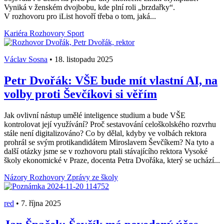
Vyniká v ženském dvojbobu, kde plní roli „brzdařky“.
V rozhovoru pro iList hovoří třeba o tom, jaká...
Kariéra
Rozhovory
Sport
Václav Sosna
•
18. listopadu 2025
Petr Dvořák: VŠE bude mít vlastní AI, na
volby proti Ševčíkovi si věřím
Jak ovlivní nástup umělé inteligence studium a bude VŠE
kontrolovat její využívání? Proč sestavování celoškolského rozvrhu
stále není digitalizováno? Co by dělal, kdyby ve volbách rektora
prohrál se svým protikandidátem Miroslavem Ševčíkem? Na tyto a
další otázky jsme se v rozhovoru ptali stávajícího rektora Vysoké
školy ekonomické v Praze, docenta Petra Dvořáka, který se uchází...
Názory
Rozhovory
Zprávy ze školy
red
•
7. října 2025