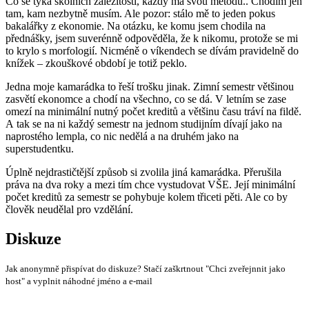
Co se týká školních záležitostí, každý má svou metodu.. Chodím jen
tam, kam nezbytně musím. Ale pozor: stálo mě to jeden pokus
bakalářky z ekonomie. Na otázku, ke komu jsem chodila na
přednášky, jsem suverénně odpověděla, že k nikomu, protože se mi
to krylo s morfologií. Nicméně o víkendech se dívám pravidelně do
knížek – zkouškové období je totiž peklo.
Jedna moje kamarádka to řeší trošku jinak. Zimní semestr většinou
zasvětí ekonomce a chodí na všechno, co se dá. V letním se zase
omezí na minimální nutný počet kreditů a většinu času tráví na fildě.
A tak se na ni každý semestr na jednom studijním dívají jako na
naprostého lempla, co nic nedělá a na druhém jako na
superstudentku.
Úplně nejdrastičtější způsob si zvolila jiná kamarádka. Přerušila
práva na dva roky a mezi tím chce vystudovat VŠE. Její minimální
počet kreditů za semestr se pohybuje kolem třiceti pěti. Ale co by
člověk neudělal pro vzdělání.
Diskuze
Jak anonymně přispívat do diskuze? Stačí zaškrtnout "Chci zveřejnnit jako
host" a vyplnit náhodné jméno a e-mail