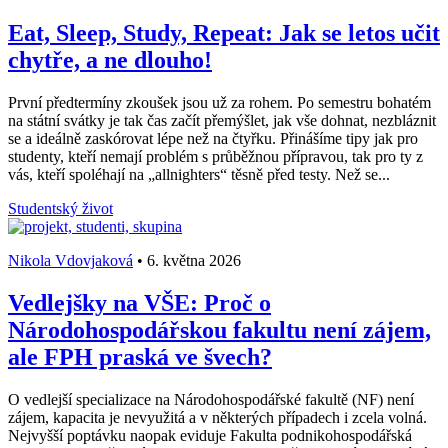
Eat, Sleep, Study, Repeat: Jak se letos učit
chytře, a ne dlouho!
První předtermíny zkoušek jsou už za rohem. Po semestru bohatém
na státní svátky je tak čas začít přemýšlet, jak vše dohnat, nezbláznit
se a ideálně zaskórovat lépe než na čtyřku. Přinášíme tipy jak pro
studenty, kteří nemají problém s průběžnou přípravou, tak pro ty z
vás, kteří spoléhají na „allnighters“ těsně před testy. Než se...
Studentský život
Nikola Vdovjaková
•
6. května 2026
Vedlejšky na VŠE: Proč o
Národohospodářskou fakultu není zájem,
ale FPH praská ve švech?
O vedlejší specializace na Národohospodářské fakultě (NF) není
zájem, kapacita je nevyužitá a v některých případech i zcela volná.
Nejvyšší poptávku naopak eviduje Fakulta podnikohospodářská