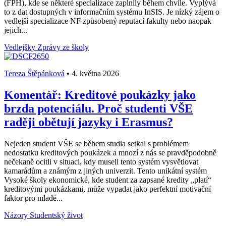
(FPH), kde se některé specializace zaplnily během chvíle. Vyplývá
to z dat dostupných v informačním systému InSIS. Je nízký zájem o
vedlejší specializace NF způsobený reputací fakulty nebo naopak
jejich...
Vedlejšky
Zprávy ze školy
Tereza Štěpánková
•
4. května 2026
Komentář: Kreditové poukázky jako
brzda potenciálu. Proč studenti VŠE
raději obětují jazyky i Erasmus?
Nejeden student VŠE se během studia setkal s problémem
nedostatku kreditových poukázek a mnozí z nás se pravděpodobně
nečekaně ocitli v situaci, kdy museli tento systém vysvětlovat
kamarádům a známým z jiných univerzit. Tento unikátní systém
Vysoké školy ekonomické, kde student za zapsané kredity „platí“
kreditovými poukázkami, může vypadat jako perfektní motivační
faktor pro mladé...
Názory
Studentský život