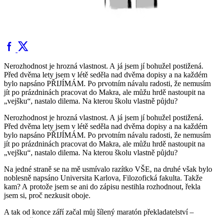
Nerozhodnost je hrozná vlastnost. A já jsem jí bohužel postižená.
Před dvěma lety jsem v létě seděla nad dvěma dopisy a na každém
bylo napsáno PŘIJÍMÁM. Po prvotním návalu radosti, že nemusím
jít po prázdninách pracovat do Makra, ale můžu hrdě nastoupit na
„vejšku“, nastalo dilema. Na kterou školu vlastně půjdu?
Nerozhodnost je hrozná vlastnost. A já jsem jí bohužel postižená.
Před dvěma lety jsem v létě seděla nad dvěma dopisy a na každém
bylo napsáno PŘIJÍMÁM. Po prvotním návalu radosti, že nemusím
jít po prázdninách pracovat do Makra, ale můžu hrdě nastoupit na
„vejšku“, nastalo dilema. Na kterou školu vlastně půjdu?
Na jedné straně se na mě usmívalo razítko VŠE, na druhé však bylo
noblesně napsáno Universita Karlova, Filozofická fakulta. Takže
kam? A protože jsem se ani do zápisu nestihla rozhodnout, řekla
jsem si, proč nezkusit oboje.
A tak od konce září začal můj šílený maratón překladatelství –