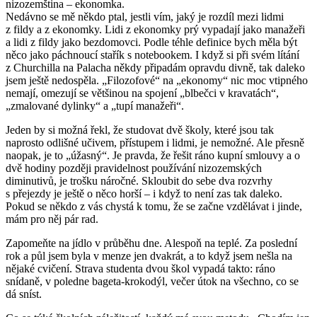
nizozemština – ekonomka.
Nedávno se mě někdo ptal, jestli vím, jaký je rozdíl mezi lidmi
z fildy a z ekonomky. Lidi z ekonomky prý vypadají jako manažeři
a lidi z fildy jako bezdomovci. Podle téhle definice bych měla být
něco jako páchnoucí stařík s notebookem. I když si při svém lítání
z Churchilla na Palacha někdy připadám opravdu divně, tak daleko
jsem ještě nedospěla. „Filozofové“ na „ekonomy“ nic moc vtipného
nemají, omezují se většinou na spojení „blbečci v kravatách“,
„zmalované dylinky“ a „tupí manažeři“.
Jeden by si možná řekl, že studovat dvě školy, které jsou tak
naprosto odlišné učivem, přístupem i lidmi, je nemožné. Ale přesně
naopak, je to „úžasný“. Je pravda, že řešit ráno kupní smlouvy a o
dvě hodiny později pravidelnost používání nizozemských
diminutivů, je trošku náročné. Skloubit do sebe dva rozvrhy
s přejezdy je ještě o něco horší – i když to není zas tak daleko.
Pokud se někdo z vás chystá k tomu, že se začne vzdělávat i jinde,
mám pro něj pár rad.
Zapomeňte na jídlo v průběhu dne. Alespoň na teplé. Za poslední
rok a půl jsem byla v menze jen dvakrát, a to když jsem nešla na
nějaké cvičení. Strava studenta dvou škol vypadá takto: ráno
snídaně, v poledne bageta-krokodýl, večer útok na všechno, co se
dá sníst.