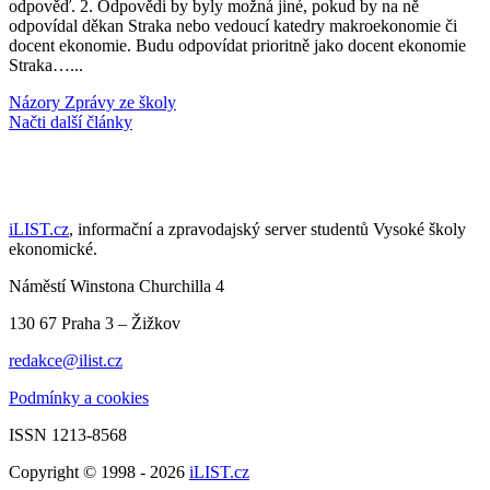
odpověď. 2. Odpovědi by byly možná jiné, pokud by na ně
odpovídal děkan Straka nebo vedoucí katedry makroekonomie či
docent ekonomie. Budu odpovídat prioritně jako docent ekonomie
Straka…...
Názory
Zprávy ze školy
Načti další články
iLIST.cz
, informační a zpravodajský server studentů Vysoké školy
ekonomické.
Náměstí Winstona Churchilla 4
130 67 Praha 3 – Žižkov
redakce@ilist.cz
Podmínky a cookies
ISSN 1213-8568
Copyright © 1998 - 2026
iLIST.cz