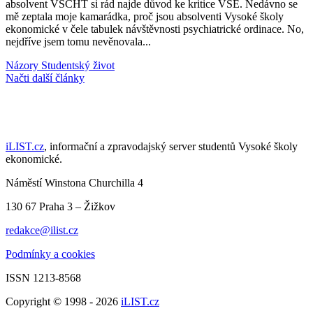
absolvent VŠCHT si rád najde důvod ke kritice VŠE. Nedávno se
mě zeptala moje kamarádka, proč jsou absolventi Vysoké školy
ekonomické v čele tabulek návštěvnosti psychiatrické ordinace. No,
nejdříve jsem tomu nevěnovala...
Názory
Studentský život
Načti další články
iLIST.cz
, informační a zpravodajský server studentů Vysoké školy
ekonomické.
Náměstí Winstona Churchilla 4
130 67 Praha 3 – Žižkov
redakce@ilist.cz
Podmínky a cookies
ISSN 1213-8568
Copyright © 1998 - 2026
iLIST.cz