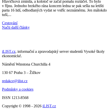
Hlavičková zmínila, a kolotoč se začal pomalu roztáčet. To bylo
v říjnu. Jednoho brzkého rána koncem ledna se pak sešla na letišti
parta 16 lidí, odhodlaných vydat se vstříc neznámému. Jen málokdo
tuší,...
Cestování
Načti další články
iLIST.cz
, informační a zpravodajský server studentů Vysoké školy
ekonomické.
Náměstí Winstona Churchilla 4
130 67 Praha 3 – Žižkov
redakce@ilist.cz
Podmínky a cookies
ISSN 1213-8568
Copyright © 1998 - 2026
iLIST.cz