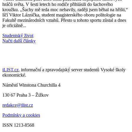
hráčů světa. V šesti letech ho rodiče přihlásili do šachového
kroužku. „Šachy mě teda moc nebavily, raději jsem běhal na hřišti,“
líčí Viktor Láznička, student magisterského oboru politologie na
Fakultě mezinárodních vztahů. Přesto u tohoto sportu zůstal a dnes
je oficiálně...
Studentský život
Načti další články
iLIST.cz
, informační a zpravodajský server studentů Vysoké školy
ekonomické.
Náměstí Winstona Churchilla 4
130 67 Praha 3 – Žižkov
redakce@ilist.cz
Podmínky a cookies
ISSN 1213-8568