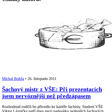
Michal Bokša
•
26. listopadu 2011
Šachový mistr z VŠE: Při prezentacích
jsem nervóznější než předzápasem
Rozhodnutí rodičů ho přivedlo ke kariéře šachisty. Student VŠE
Viktor Láznička patří dnes mezi padesátku nejlepších šachových