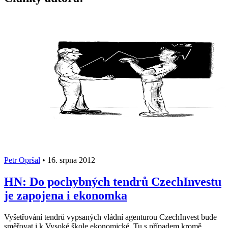
Petr Opršal
•
16. srpna 2012
HN: Do pochybných tendrů CzechInvestu
je zapojena i ekonomka
Vyšetřování tendrů vypsaných vládní agenturou CzechInvest bude
směřovat i k Vysoké škole ekonomické. Tu s případem kromě