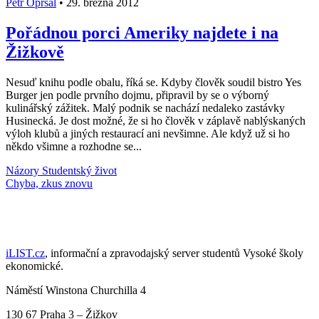
Petr Opršal
•
29. března 2012
Pořádnou porci Ameriky najdete i na
Žižkově
Nesuď knihu podle obalu, říká se. Kdyby člověk soudil bistro Yes
Burger jen podle prvního dojmu, připravil by se o výborný
kulinářský zážitek. Malý podnik se nachází nedaleko zastávky
Husinecká. Je dost možné, že si ho člověk v záplavě nablýskaných
výloh klubů a jiných restaurací ani nevšimne. Ale když už si ho
někdo všimne a rozhodne se...
Názory
Studentský život
Načti další články
iLIST.cz
, informační a zpravodajský server studentů Vysoké školy
ekonomické.
Náměstí Winstona Churchilla 4
130 67 Praha 3 – Žižkov