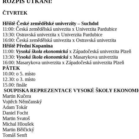
ROZPIS UTKÁNÍ:
ČTVRTEK
Hřiště České zemědělské univerzity – Suchdol
11:00: Česká zemědělská univezita x Univerzita Pardubice
13:30: Ostravská univerzita x Univerzita Pardubice
16:00: Česká zemědělská univezita x Ostravská univerzita
Hřiště Přední Kopanina
11:00
:
Vysoká škola ekonomická
x Západočeská univerzita Plzeň
13:30:
Vysoká škola ekonomická
x
Masarykova univerzita
16:00: Masarykova univerzita x Západočeská univerzita Plzeň
PÁTEK
10.00: o 5. místo
12.30: o 3. místo
15.00: finále
SOUPISKA REPREZENTACE VYSOKÉ ŠKOLY EKONOMI
Martin Kučera
Vojtěch Němčanský
Adam Tokár
Daniel Focht
Martin Svatoš
Michal Hloušek
Martin Bělčický
Tomáš Senft