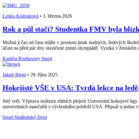
Lenka Kolesárová
•
3. března 2026
Rok a půl stačí? Studentka FMV byla blíz
Možná ji čas od času míjíte v prostoru jinak nudných, šedivých školn
účast na před pár dny skončené zimní olympiádě. Vyniká v ženském dv
Kariéra
Rozhovory
Sport
Jakub Riegr
•
29. října 2025
Hokejisté VŠE v USA: Tvrdá lekce na ledě,
Jiný svět. Výprava souboru elitních plejerů Univerzitní hokejové ligy
univerzitních mančaftů z východního pobřeží USA. Připsal si jednu výh
Sport
Studentský život