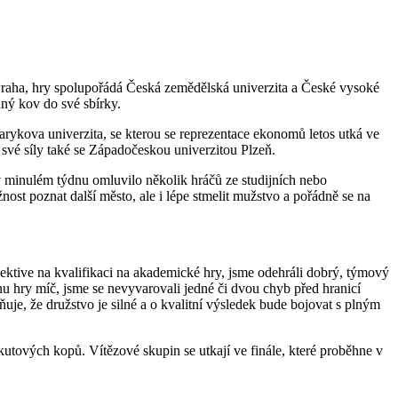
 Praha, hry spolupořádá Česká zemědělská univerzita a České vysoké
nný kov do své sbírky.
sarykova univerzita, se kterou se reprezentace ekonomů letos utká ve
vé síly také se Západočeskou univerzitou Plzeň.
minulém týdnu omluvilo několik hráčů ze studijních nebo
st poznat další město, ale i lépe stmelit mužstvo a pořádně se na
spektive na kvalifikaci na akademické hry, jsme odehráli dobrý, týmový
nu hry míč, jsme se nevyvarovali jedné či dvou chyb před hranicí
je, že družstvo je silné a o kvalitní výsledek bude bojovat s plným
tových kopů. Vítězové skupin se utkají ve finále, které proběhne v