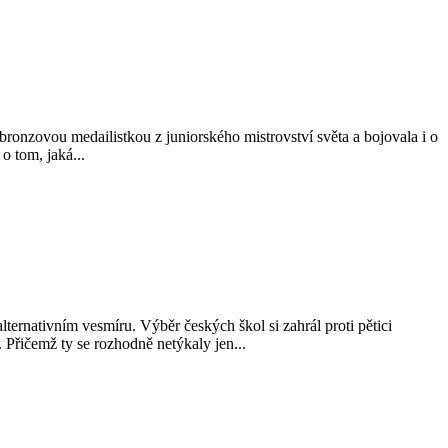
ronzovou medailistkou z juniorského mistrovství světa a bojovala i o
o tom, jaká...
ternativním vesmíru. Výběr českých škol si zahrál proti pětici
 Přičemž ty se rozhodně netýkaly jen...