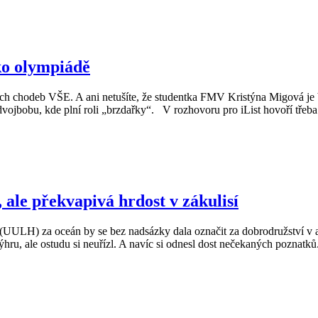
ko olympiádě
ích chodeb VŠE. A ani netušíte, že studentka FMV Kristýna Migová je b
ojbobu, kde plní roli „brzdařky“. V rozhovoru pro iList hovoří třeba 
 ale překvapivá hrdost v zákulisí
 (UULH) za oceán by se bez nadsázky dala označit za dobrodružství v al
ru, ale ostudu si neuřízl. A navíc si odnesl dost nečekaných poznatků.