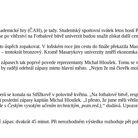
kademické hry (ČAH), je tady. Studentský sportovní svátek letos hostí
po vítězství na Fotbalové bitvě univerzit budou snažit získat další ce
ento úspěch zopakovat. V loňském roce jim cestu do finále překazila Ma
 – tentokrát bronzový. Kromě Masarykovy univerzity změří ekonomka s
zápasech tak poprvé povede reprezentanty Michal Hloušek. Tomu se v 
 by raději odehrál zápasy mimo hlavní město. „Nejen že má člověk možno
terá se konala na Střížkově v polovině května. „Na fotbalové bitvě, re
 poslední zápasy kapitán Michal Hloušek. „I přesto, že jsme měli větši
ále s Českým vysokým učením technickým, pozn.red.),“
dodává. Upozorňu
zápas: dvakrát 45 minut. Při nerozhodném výsledku rozhoduje pět poku