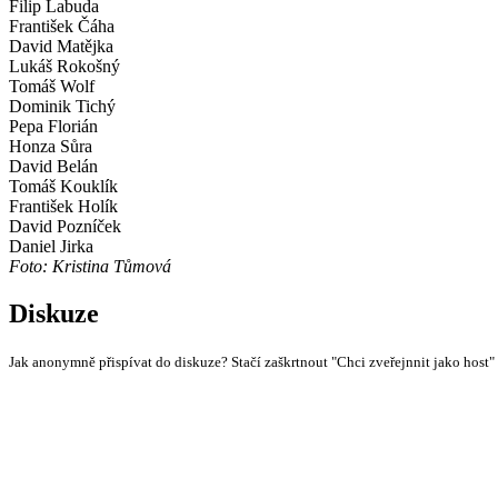
Filip Labuda
František Čáha
David Matějka
Lukáš Rokošný
Tomáš Wolf
Dominik Tichý
Pepa Florián
Honza Sůra
David Belán
Tomáš Kouklík
František Holík
David Pozníček
Daniel Jirka
Foto: Kristina Tůmová
Diskuze
Jak anonymně přispívat do diskuze? Stačí zaškrtnout "Chci zveřejnnit jako host"