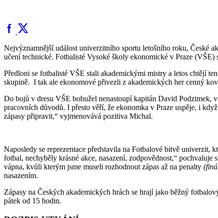
Nejvýznamnější událost univerzitního sportu letošního roku, České a
učení technické. Fotbalisté Vysoké školy ekonomické v Praze (VŠE) se 
Předloni se fotbalisté VŠE stali akademickými mistry a letos chtějí t
skupině. I tak ale ekonomové přivezli z akademických her cenný kov
Do bojů v dresu VŠE bohužel nenastoupí kapitán David Podzimek, v 
pracovních důvodů. I přesto věří, že ekonomka v Praze uspěje, i když
zápasy připravit,“ vyjmenovává pozitiva Michal.
Naposledy se reprezentace představila na Fotbalové bitvě univerzit, k
fotbal, nechyběly krásné akce, nasazení, zodpovědnost,“ pochvaluje si
vápna, kvůli kterým jsme museli rozhodnout zápas až na penalty
(fin
nasazením.
Zápasy na Českých akademických hrách se hrají jako běžný fotbalový 
pátek od 15 hodin.