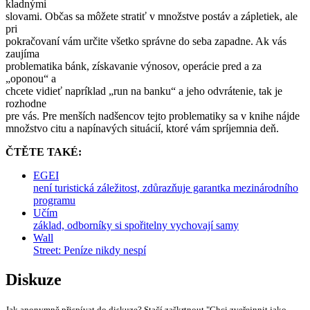
kladnými
slovami. Občas sa môžete stratiť v množstve postáv a zápletiek, ale
pri
pokračovaní vám určite všetko správne do seba zapadne. Ak vás
zaujíma
problematika bánk, získavanie výnosov, operácie pred a za
„oponou“ a
chcete vidieť napríklad „run na banku“ a jeho odvrátenie, tak je
rozhodne
pre vás. Pre menších nadšencov tejto problematiky sa v knihe nájde
množstvo citu a napínavých situácií, ktoré vám spríjemnia deň.
ČTĚTE TAKÉ:
EGEI
není turistická záležitost, zdůrazňuje garantka mezinárodního
programu
Učím
základ, odborníky si spořitelny vychovají samy
Wall
Street: Peníze nikdy nespí
Diskuze
Jak anonymně přispívat do diskuze? Stačí zaškrtnout "Chci zveřejnnit jako