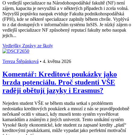
O vedlejší specializace na Národohospodářské fakultě (NF) není
zájem, kapacita je nevyužitá a v některých případech i zcela volná.
Nejvyšší poptávku naopak eviduje Fakulta podnikohospodářská
(FPH), kde se některé specializace zaplnily během chvíle. Vyplývá
to z dat dostupných v informačním systému InSIS. Je nízký zájem o
vedlejší specializace NF způsobený reputací fakulty nebo naopak
jejich...
Vedlejšky
Zprávy ze školy
Tereza Štěpánková
•
4. května 2026
Komentář: Kreditové poukázky jako
brzda potenciálu. Proč studenti VŠE
raději obětují jazyky i Erasmus?
Nejeden student VŠE se během studia setkal s problémem
nedostatku kreditových poukázek a mnozí z nás se pravděpodobně
nečekaně ocitli v situaci, kdy museli tento systém vysvětlovat
kamarádům a známým z jiných univerzit. Tento unikátní systém
Vysoké školy ekonomické, kde student za zapsané kredity „platí“
kreditovými poukázkami, může vypadat jako perfektní motivační