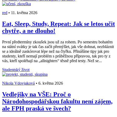
red
•
11. května 2026
Eat, Sleep, Study, Repeat: Jak se letos učit
chytře, a ne dlouho!
První předtermíny zkoušek jsou už za rohem. Po semestru bohatém
na státní svátky je tak čas začít přemýšlet, jak vše dohnat, nezbláznit
se a ideálně zaskórovat lépe než na čtyřku. Přinášíme tipy jak pro
studenty, kteří nemají problém s průběžnou přípravou, tak pro ty z
vás, kteří spoléhají na „allnighters“ těsně před testy. Než se...
Studentský život
Nikola Vdovjaková
•
6. května 2026
Vedlejšky na VŠE: Proč o
Národohospodářskou fakultu není zájem,
ale FPH praská ve švech?