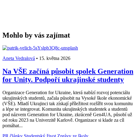
Mohlo by vás zajímat
Aneta Vedralová
•
15. května 2026
Na VŠE začíná působit spolek Generation
for Unity. Podpoří ukrajinské studenty
Organizace Generation for Ukraine, která nabízí rozvoj potenciálu
ukrajinských studentů, začala působit na Vysoké škole ekonomické
(VŠE). Mladí Ukrajinci tak získají příležitost rozšířit svou komunitu
a lépe se integrovat. Komunita ukrajinských studentek a studentů
pod názvem Generation for Ukraine, zkráceně Gen4UA, působí už
od roku 2023 na Univerzitě Karlově. Organizace si klade za cíl
pomáhat...
PR články
Studentský život
Zprávy ze školy