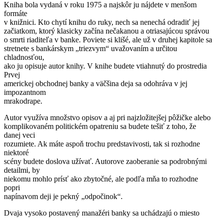
Kniha bola vydaná v roku 1975 a najskôr ju nájdete v menšom
formáte
v knižnici. Kto chytí knihu do ruky, nech sa nenechá odradiť jej
začiatkom, ktorý klasicky začína nečakanou a otriasajúcou správou
o smrti riaditeľa v banke. Poviete si klišé, ale už v druhej kapitole sa
stretnete s bankárskym „triezvym“ uvažovaním a určitou
chladnosťou,
ako ju opisuje autor knihy. V knihe budete vtiahnutý do prostredia
Prvej
americkej obchodnej banky a väčšina deja sa odohráva v jej
impozantnom
mrakodrape.
Autor využíva množstvo opisov a aj pri najzložitejšej pôžičke alebo
komplikovaném politickém opatreniu sa budete tešiť z toho, že
danej veci
rozumiete. Ak máte aspoň trochu predstavivosti, tak si rozhodne
niektoré
scény budete doslova užívať. Autorove zaoberanie sa podrobnými
detailmi, by
niekomu mohlo prísť ako zbytočné, ale podľa mňa to rozhodne
popri
napínavom deji je pekný „odpočinok“.
Dvaja vysoko postavený manažéri banky sa uchádzajú o miesto