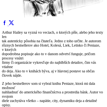
Arthur Hailey sa vyzná vo veciach, o ktorých píše, alebo jeho texty
len
tak autenticky pôsobia na čitateľa. Jedno z toho určite. Je autorom
rôznych bestsellerov ako Hotel, Kolesá, Liek, Letisko či Peniaze,
v ktorých
dopodrobna popisuje ako to v danom odvetví funguje, pričom
procesy vnútri
firmy či organizácie vykresľuje do najhlbších detailov, čim vás
vtiahne
do deja. Ako to v knihách býva, aj v hlavnej postave sa občas
človek nájde.
Z jeho bestsellerov som si vybral knihu Peniaze, ktorá mi dala
možnosť
nahliadnuť do amerického finančníctva a prostredia bánk. Autor vo
svojom
diele zachytáva všetko – napätie, city, dynamiku deja a detailné
opisy.