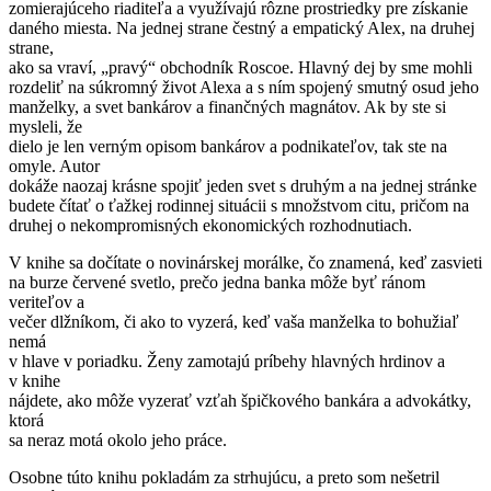
zomierajúceho riaditeľa a využívajú rôzne prostriedky pre získanie
daného miesta. Na jednej strane čestný a empatický Alex, na druhej
strane,
ako sa vraví, „pravý“ obchodník Roscoe. Hlavný dej by sme mohli
rozdeliť na súkromný život Alexa a s ním spojený smutný osud jeho
manželky, a svet bankárov a finančných magnátov. Ak by ste si
mysleli, že
dielo je len verným opisom bankárov a podnikateľov, tak ste na
omyle. Autor
dokáže naozaj krásne spojiť jeden svet s druhým a na jednej stránke
budete čítať o ťažkej rodinnej situácii s množstvom citu, pričom na
druhej o nekompromisných ekonomických rozhodnutiach.
V knihe sa dočítate o novinárskej morálke, čo znamená, keď zasvieti
na burze červené svetlo, prečo jedna banka môže byť ránom
veriteľov a
večer dlžníkom, či ako to vyzerá, keď vaša manželka to bohužiaľ
nemá
v hlave v poriadku. Ženy zamotajú príbehy hlavných hrdinov a
v knihe
nájdete, ako môže vyzerať vzťah špičkového bankára a advokátky,
ktorá
sa neraz motá okolo jeho práce.
Osobne túto knihu pokladám za strhujúcu, a preto som nešetril